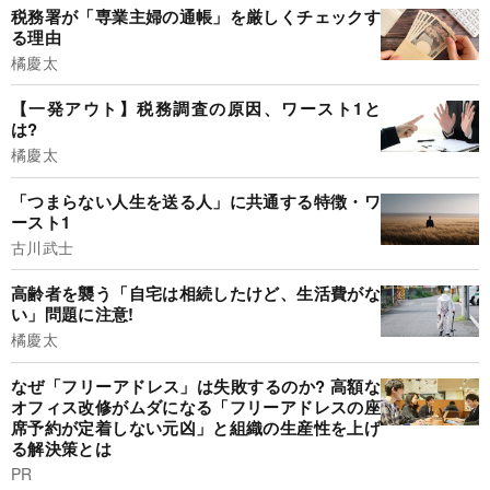
税務署が「専業主婦の通帳」を厳しくチェックす
る理由
橘慶太
【一発アウト】税務調査の原因、ワースト1と
は?
橘慶太
「つまらない人生を送る人」に共通する特徴・ワ
ースト1
古川武士
高齢者を襲う「自宅は相続したけど、生活費がな
い」問題に注意!
橘慶太
なぜ「フリーアドレス」は失敗するのか? 高額な
オフィス改修がムダになる「フリーアドレスの座
席予約が定着しない元凶」と組織の生産性を上げ
る解決策とは
PR