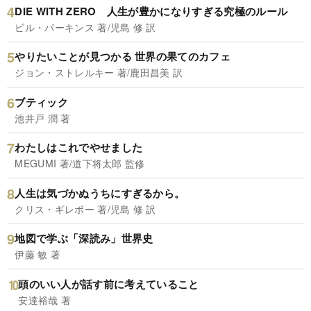
DIE WITH ZERO 人生が豊かになりすぎる究極のルール
ビル・パーキンス 著/児島 修 訳
やりたいことが見つかる 世界の果てのカフェ
ジョン・ストレルキー 著/鹿田昌美 訳
ブティック
池井戸 潤 著
わたしはこれでやせました
MEGUMI 著/道下将太郎 監修
人生は気づかぬうちにすぎるから。
クリス・ギレボー 著/児島 修 訳
地図で学ぶ「深読み」世界史
伊藤 敏 著
頭のいい人が話す前に考えていること
安達裕哉 著