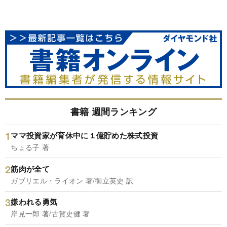
書籍 週間ランキング
ママ投資家が育休中に１億貯めた株式投資
ちょる子 著
筋肉が全て
ガブリエル・ライオン 著/御立英史 訳
嫌われる勇気
岸見一郎 著/古賀史健 著