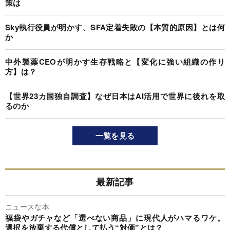
策は
Sky執行役員が明かす、SFA定着失敗の【本質的原因】とは何
か
中外製薬CEOが明かす生存戦略と【変化に強い組織の作り
方】は？
【世界23カ国独自調査】なぜ日本はAI活用で世界に後れを取
るのか
一覧を見る
最新記事
ニュースな本
福袋やガチャなど「選べない商品」に現代人がハマるワケ。
選択を放棄する代償として払う“対価”とは？