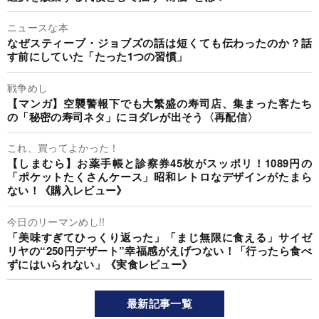
ニュースな本
なぜスティーブ・ジョブズの話は短くても伝わったのか？話
す前にしていた「たった1つの習慣」
戦争めし
【マンガ】空襲警報下でも大繁盛の寿司店、集まった客たち
の「秘密の寿司ネタ」にヨダレが出そう〈再配信〉
これ、買ってよかった！
【しまむら】お薬手帳と診察券45枚がスッポリ！1089円の
「ポケットたくさんケース」昭和レトロなデザインがたまら
ない！《購入レビュー》
今日のリーマンめし!!
「美味すぎてひっくり返った」「まじ無限に食える」サイゼ
リヤの“250円デザート”幸福感がえげつない！「行ったら食べ
ずにはいられない」《実食レビュー》
最新記事一覧