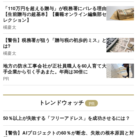
「110万円を超える贈与」が税務署にバレる理由
【生前贈与の超基本】【書籍オンライン編集部セ
レクション】
橘慶太
【警告】税務署が狙う「贈与税の初歩的ミス」と
は?
橘慶太
地方の防水工事会社が正社員職人を60人育て大
手企業から引く手あまた。年商は30倍に
PR
トレンドウォッチ
50％以上が失敗する「フリーアドレス」を成功させるには？
【警告】AIプロジェクトの60％が断念、失敗の根本原因と対