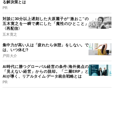
る解決策とは
PR
対談に30分以上遅刻した大原麗子が“激おこ”の
五木寛之を一瞬で虜にした「魔性のひとこと」
〈再配信〉
五木寛之
集中力が高い人は「疲れたら休憩」をしない。で
は、いつ休む?
戸田大介
AI時代に勝つグローバル経営の条件:海外拠点の
「見えない経営」からの脱却。「二層ERP」と
AIが導く、リアルタイム·データ統合戦略とは
PR