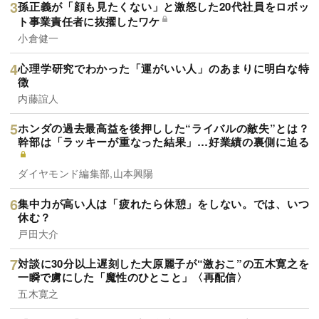
孫正義が「顔も見たくない」と激怒した20代社員をロボッ
ト事業責任者に抜擢したワケ
小倉健一
心理学研究でわかった「運がいい人」のあまりに明白な特
徴
内藤誼人
ホンダの過去最高益を後押しした“ライバルの敵失”とは？
幹部は「ラッキーが重なった結果」…好業績の裏側に迫る
ダイヤモンド編集部,山本興陽
集中力が高い人は「疲れたら休憩」をしない。では、いつ
休む？
戸田大介
対談に30分以上遅刻した大原麗子が“激おこ”の五木寛之を
一瞬で虜にした「魔性のひとこと」〈再配信〉
五木寛之