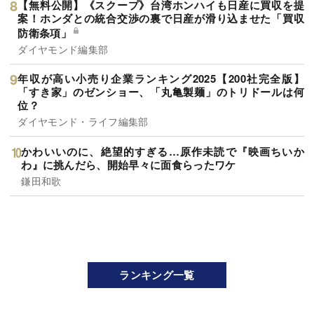
【無料公開】《スクープ》台湾ホンハイも日産に買収を提
案！ホンダとの統合交渉の裏で日産が滑り込ませた「買収
防衛条項」
ダイヤモンド編集部
年収が高い小売り企業ランキング2025【200社完全版】
「すき家」のゼンショー、「丸亀製麺」のトリドールは何
位？
ダイヤモンド・ライフ編集部
かわいいのに、絶望的すぎる…原作未読で『映画ちいか
わ』に挑んだら、開始早々に面食らったワケ
鎌田和歌
ランキング一覧