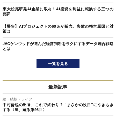
東大松尾研発AI企業に取材！AI投資を利益に転換する三つの
要諦
【警告】AIプロジェクトの60％が断念、失敗の根本原因と対
策は
JVCケンウッドが選んだ経営判断をラクにするデータ統合戦略
とは
一覧を見る
最新記事
続・続朝ドライフ
中村倫也の出番、これで終わり？ “まさかの役目”にやきもき
する〈風、薫る第96回〉