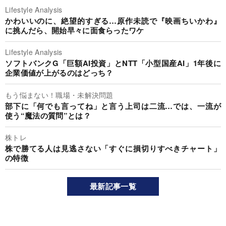
Lifestyle Analysis
かわいいのに、絶望的すぎる…原作未読で『映画ちいかわ』
に挑んだら、開始早々に面食らったワケ
Lifestyle Analysis
ソフトバンクG「巨額AI投資」とNTT「小型国産AI」1年後に
企業価値が上がるのはどっち？
もう悩まない！職場・未解決問題
部下に「何でも言ってね」と言う上司は二流…では、一流が
使う“魔法の質問”とは？
株トレ
株で勝てる人は見逃さない「すぐに損切りすべきチャート」
の特徴
最新記事一覧