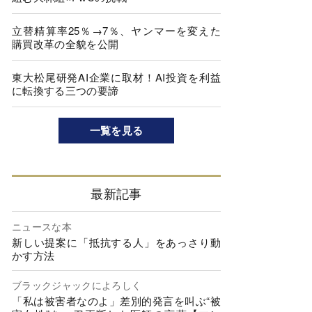
立替精算率25％→7％、ヤンマーを変えた
購買改革の全貌を公開
東大松尾研発AI企業に取材！AI投資を利益
に転換する三つの要諦
一覧を見る
最新記事
ニュースな本
新しい提案に「抵抗する人」をあっさり動
かす方法
ブラックジャックによろしく
「私は被害者なのよ」差別的発言を叫ぶ“被