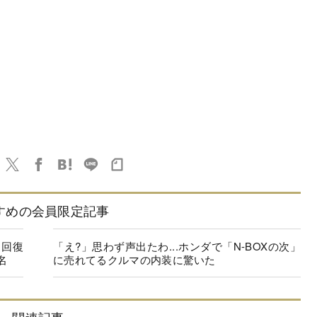
すめの会員限定記事
に回復
「え?」思わず声出たわ...ホンダで「N-BOXの次」
名
に売れてるクルマの内装に驚いた