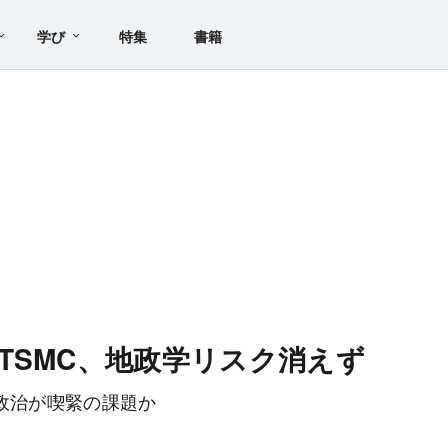
学び
特集
書籍
TSMC、地政学リスク消えず
政治が喫緊の課題か