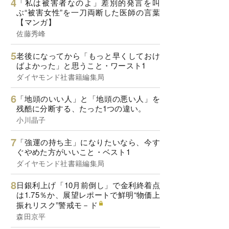
「私は被害者なのよ」差別的発言を叫
ぶ“被害女性”を一刀両断した医師の言葉
【マンガ】
佐藤秀峰
老後になってから「もっと早くしておけ
ばよかった」と思うこと・ワースト1
ダイヤモンド社書籍編集局
「地頭のいい人」と「地頭の悪い人」を
残酷に分断する、たった1つの違い。
小川晶子
「強運の持ち主」になりたいなら、今す
ぐやめた方がいいこと・ベスト1
ダイヤモンド社書籍編集局
日銀利上げ「10月前倒し」で金利終着点
は1.75％か、展望レポートで鮮明“物価上
振れリスク”警戒モ－ド
森田京平