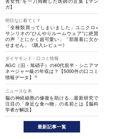
害女性”を一刀両断した医師の言葉【マン
ガ】
明日なに着てく？
「全種類買ってしまいました」ユニクロ×
サンリオの“ひんやりルームウェア”に絶賛
の声「とにかく超可愛い」「部屋着に欠か
せません」《購入レビュー》
ダイヤモンド・口コミ情報
AGC（旧・旭硝子）の40代前半・シニアマ
ネージャー級の年収は？【5000件の口コミ
情報データ】
ニュースな本
脳の神経細胞の修復を助ける…最新研究で
注目の「身近な食べ物」の名前とは【脳科
学者が解説】
最新記事一覧