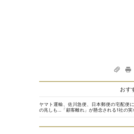
おす
ヤマト運輸、佐川急便、日本郵便の宅配便
の兆しも...「顧客離れ」が懸念される1社の実