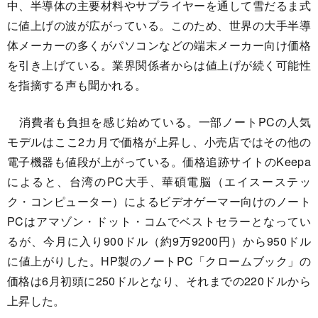
中、半導体の主要材料やサプライヤーを通して雪だるま式
に値上げの波が広がっている。このため、世界の大手半導
体メーカーの多くがパソコンなどの端末メーカー向け価格
を引き上げている。業界関係者からは値上げが続く可能性
を指摘する声も聞かれる。
消費者も負担を感じ始めている。一部ノートPCの人気
モデルはここ2カ月で価格が上昇し、小売店ではその他の
電子機器も値段が上がっている。価格追跡サイトのKeepa
によると、台湾のPC大手、華碩電脳（エイスーステッ
ク・コンピューター）によるビデオゲーマー向けのノート
PCはアマゾン・ドット・コムでベストセラーとなってい
るが、今月に入り900ドル（約9万9200円）から950ドル
に値上がりした。HP製のノートPC「クロームブック」の
価格は6月初頭に250ドルとなり、それまでの220ドルから
上昇した。