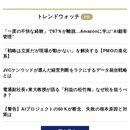
トレンドウォッチ
「一度の不快な経験」で87％が離脱…Amazonに学ぶ“AI顧客
管理”
「戦略は立派だが現場が動かない」を解決する【PMOの進化
系】
JVCケンウッドが選んだ経営判断をラクにするデータ統合戦略
とは
電通副社長×東大教授が語る「利益の松竹梅」なぜ松を狙うべ
き？
【警告】AIプロジェクトの60％が断念、失敗の根本原因と対
策は