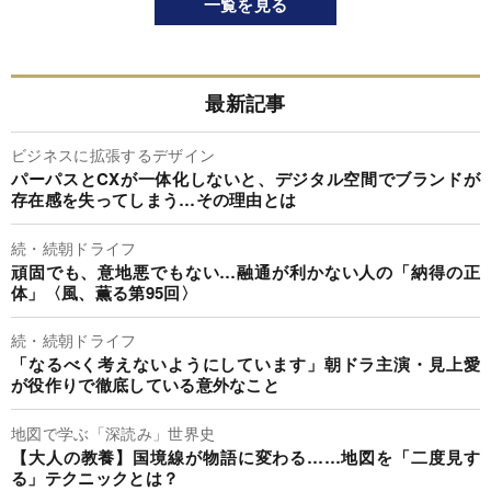
一覧を見る
最新記事
ビジネスに拡張するデザイン
パーパスとCXが一体化しないと、デジタル空間でブランドが
存在感を失ってしまう…その理由とは
続・続朝ドライフ
頑固でも、意地悪でもない…融通が利かない人の「納得の正
体」〈風、薫る第95回〉
続・続朝ドライフ
「なるべく考えないようにしています」朝ドラ主演・見上愛
が役作りで徹底している意外なこと
地図で学ぶ「深読み」世界史
【大人の教養】国境線が物語に変わる……地図を「二度見す
る」テクニックとは？