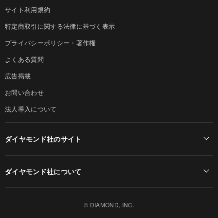
サイト利用規約
特定商取引に関する法律に基づく表示
プライバシーポリシー・著作権
よくある質問
広告掲載
お問い合わせ
法人導入について
ダイヤモンド社のサイト
Diamond Online(English)
ダイヤモンド社について
週刊ダイヤモンド
ダイヤモンド社TOP
DIAMONDハーバード・ビジネス・レビュー
© DIAMOND, INC.
会社概要
ダイヤモンドZAi（デジタル版）