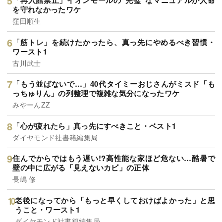
「再入館禁止」イオンモールの“完璧”なマニュアルが人命
を守れなかったワケ
窪田順生
「筋トレ」を続けたかったら、真っ先にやめるべき習慣・
ワースト1
古川武士
「もう並ばないで…」40代タイミーおじさんがミスド「も
っちゅりん」の列整理で複雑な気分になったワケ
みやーんZZ
「心が疲れたら」真っ先にすべきこと・ベスト1
ダイヤモンド社書籍編集局
住んでからではもう遅い!?高性能な家ほど危ない…酷暑で
壁の中に広がる「見えないカビ」の正体
長嶋 修
老後になってから「もっと早くしておけばよかった」と思
うこと・ワースト1
ダイヤモンド社書籍編集局