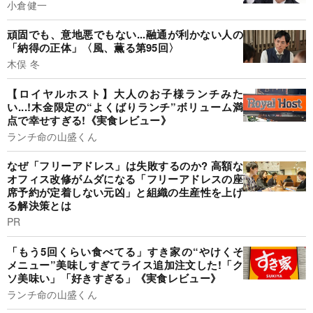
小倉健一
頑固でも、意地悪でもない...融通が利かない人の
「納得の正体」〈風、薫る第95回〉
木俣 冬
【ロイヤルホスト】大人のお子様ランチみた
い...!木金限定の“よくばりランチ”ボリューム満
点で幸せすぎる!《実食レビュー》
ランチ命の山盛くん
なぜ「フリーアドレス」は失敗するのか? 高額な
オフィス改修がムダになる「フリーアドレスの座
席予約が定着しない元凶」と組織の生産性を上げ
る解決策とは
PR
「もう5回くらい食べてる」すき家の“やけくそ
メニュー”美味しすぎてライス追加注文した!「ク
ソ美味い」「好きすぎる」《実食レビュー》
ランチ命の山盛くん