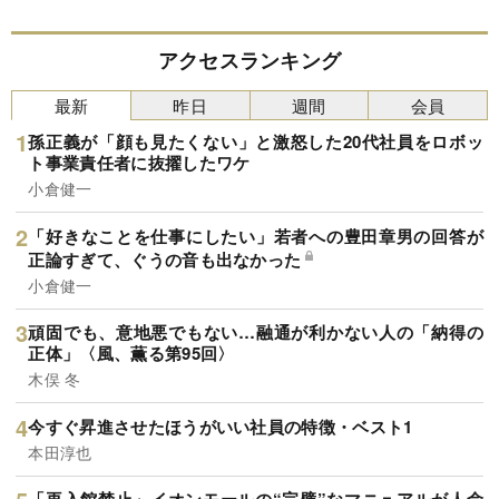
アクセスランキング
最新
昨日
週間
会員
孫正義が「顔も見たくない」と激怒した20代社員をロボッ
ト事業責任者に抜擢したワケ
小倉健一
「好きなことを仕事にしたい」若者への豊田章男の回答が
正論すぎて、ぐうの音も出なかった
小倉健一
頑固でも、意地悪でもない…融通が利かない人の「納得の
正体」〈風、薫る第95回〉
木俣 冬
今すぐ昇進させたほうがいい社員の特徴・ベスト1
本田淳也