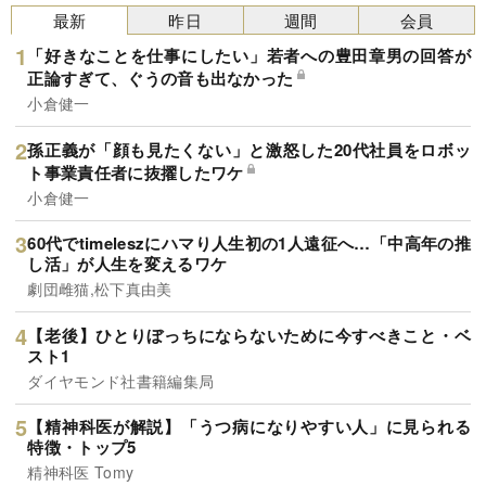
最新
昨日
週間
会員
「好きなことを仕事にしたい」若者への豊田章男の回答が
正論すぎて、ぐうの音も出なかった
小倉健一
孫正義が「顔も見たくない」と激怒した20代社員をロボッ
ト事業責任者に抜擢したワケ
小倉健一
60代でtimeleszにハマり人生初の1人遠征へ…「中高年の推
し活」が人生を変えるワケ
劇団雌猫,松下真由美
【老後】ひとりぼっちにならないために今すべきこと・ベ
スト1
ダイヤモンド社書籍編集局
【精神科医が解説】「うつ病になりやすい人」に見られる
特徴・トップ5
精神科医 Tomy