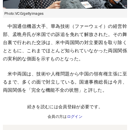
Photo:VCG/gettyimages
中国通信機器大手、華為技術（ファーウェイ）の経営幹
部、孟晩舟氏が米国での訴追を免れて解放された。その舞
台裏で行われた交渉は、米中両国間の対立要因を取り除く
とともに、これまでほとんど知られていなかった両国関係
の実利的な側面を示すものとなった。
米中両国は、技術や人権問題から中国の領有権主張に至
るまで、多くの面で対立している。国連事務総長は今月、
両国関係を「完全な機能不全の状態」と評した。
続きを読むには会員登録が必要です。
会員の方は
ログイン