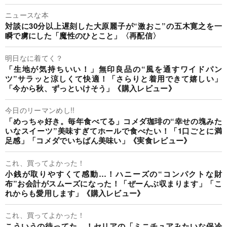
ニュースな本
対談に30分以上遅刻した大原麗子が“激おこ”の五木寛之を一
瞬で虜にした「魔性のひとこと」〈再配信〉
明日なに着てく？
「生地が気持ちいい！」無印良品の“風を通すワイドパン
ツ”サラッと涼しくて快適！「さらりと着用できて嬉しい」
「今から秋、ずっといけそう」《購入レビュー》
今日のリーマンめし!!
「めっちゃ好き。毎年食べてる」コメダ珈琲の“幸せの塊みた
いなスイーツ”美味すぎてホールで食べたい！「1口ごとに満
足感」「コメダでいちばん美味い」《実食レビュー》
これ、買ってよかった！
小銭が取りやすくて感動…！ハニーズの“コンパクトな財
布”お会計がスムーズになった！「ぜーんぶ収まります」「こ
れからも愛用します」《購入レビュー》
これ、買ってよかった！
こういうの待ってた…！セリアの「ミニチュアみたいな保冷