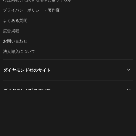
プライバシーポリシー・著作権
よくある質問
広告掲載
お問い合わせ
法人導入について
ダイヤモンド社のサイト
Diamond Online(English)
ダイヤモンド社について
週刊ダイヤモンド
ダイヤモンド社TOP
DIAMONDハーバード・ビジネス・レビュー
© DIAMOND, INC.
会社概要
ダイヤモンドZAi（デジタル版）
採用情報
書籍オンライン