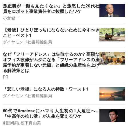
孫正義が「顔も見たくない」と激怒した20代社
員をロボット事業責任者に抜擢したワケ
小倉健一
【老後】ひとりぼっちにならないために今すべき
こと・ベスト1
ダイヤモンド社書籍編集局
なぜ「フリーアドレス」は失敗するのか? 高額な
オフィス改修がムダになる「フリーアドレスの座
席予約が定着しない元凶」と組織の生産性を上げ
る解決策とは
PR
「悲しい老後」になる人の特徴・ワースト1
ダイヤモンド社書籍編集局
60代でtimeleszにハマり人生初の1人遠征へ...
「中高年の推し活」が人生を変えるワケ
劇団雌猫,松下真由美