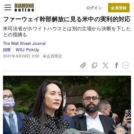
ログイン
ファーウェイ幹部解放に見る米中の実利的対応
米司法省がホワイトハウスとは別の立場から決断を下した
との指摘も
The Wall Street Journal
国際
WSJ PickUp
2021年9月28日 3:50
会員限定