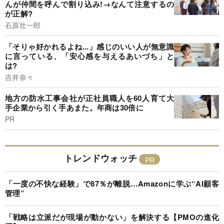
んが仲間を呼んで割り込み!→なんて注意するの
が正解?
石原壮一郎
「そりゃ好かれるよね...」感じのいい人が無意識
に言っている、「安心感を与えるあいづち」と
は?
吉井奈々
地方の防水工事会社が正社員職人を60人育て大
手企業から引く手あまた。年商は30倍に
PR
トレンドウォッチ
「一度の不快な経験」で87％が離脱…Amazonに学ぶ“AI顧客
管理”
「戦略は立派だが現場が動かない」を解決する【PMOの進化