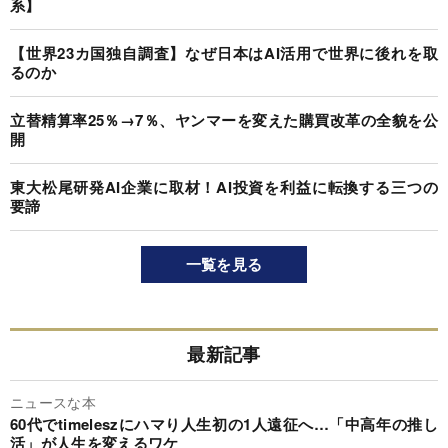
系】
【世界23カ国独自調査】なぜ日本はAI活用で世界に後れを取
るのか
立替精算率25％→7％、ヤンマーを変えた購買改革の全貌を公
開
東大松尾研発AI企業に取材！AI投資を利益に転換する三つの
要諦
一覧を見る
最新記事
ニュースな本
60代でtimeleszにハマり人生初の1人遠征へ…「中高年の推し
活」が人生を変えるワケ