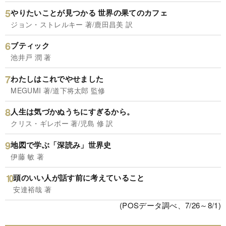
やりたいことが見つかる 世界の果てのカフェ
ジョン・ストレルキー 著/鹿田昌美 訳
ブティック
池井戸 潤 著
わたしはこれでやせました
MEGUMI 著/道下将太郎 監修
人生は気づかぬうちにすぎるから。
クリス・ギレボー 著/児島 修 訳
地図で学ぶ「深読み」世界史
伊藤 敏 著
頭のいい人が話す前に考えていること
安達裕哉 著
(POSデータ調べ、7/26～8/1)