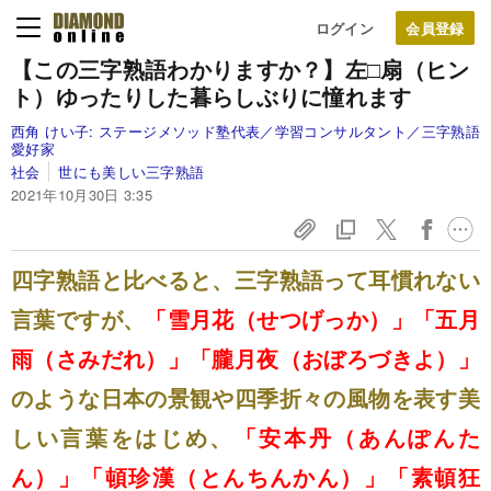
ログイン
【この三字熟語わかりますか？】左□扇
（ヒン
ト）ゆったりした暮らしぶりに憧れます
西角 けい子:
ステージメソッド塾代表／学習コンサルタント／三字熟語
愛好家
社会
世にも美しい三字熟語
2021年10月30日 3:35
四字熟語と比べると、三字熟語って耳慣れない
言葉ですが、
「雪月花（せつげっか）」「五月
雨（さみだれ）」「朧月夜（おぼろづきよ）」
のような日本の景観や四季折々の風物を表す美
しい言葉をはじめ、
「安本丹（あんぽんた
ん）」「頓珍漢（とんちんかん）」「素頓狂