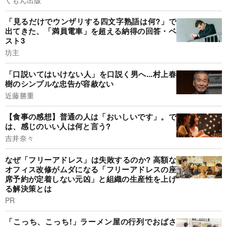
「見るだけでウンザリする四文字熟語は何?」で
出てきた、「満員電車」を超える納得の回答・ベ
スト3
坊主
「口説いてはいけない人」を口説く男へ...村上春
樹のシンプルな忠告が容赦ない
近藤勝重
【食事の感想】普通の人は「おいしいです」。で
は、感じのいい人は何と言う?
吉井奈々
なぜ「フリーアドレス」は失敗するのか? 高額な
オフィス改修がムダになる「フリーアドレスの座
席予約が定着しない元凶」と組織の生産性を上げ
る解決策とは
PR
「こっち、こっち!」ラーメン屋の行列でおばさ