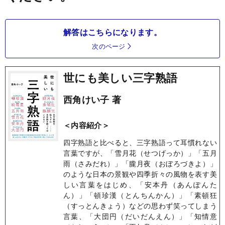
解答はこちらになります。
次のページ
世にも美しい三字熟語
西角けい子 著
＜内容紹介＞
四字熟語と比べると、三字熟語って耳慣れない
言葉ですが、「雪月花（せつげっか）」「五月
雨（さみだれ）」「朧月夜（おぼろづきよ）」
のような日本の景観や四季折々の風物を表す美
しい言葉をはじめ、「安本丹（あんぽんた
ん）」「頓珍漢（とんちんかん）」「素頓狂
（すっとんきょう）などの思わず笑ってしまう
言葉、「大団円（だいだんえん）」「知情意