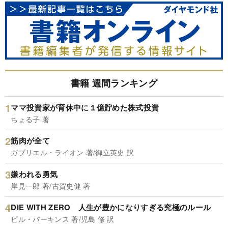
書籍 週間ランキング
ママ投資家が育休中に１億貯めた株式投資
ちょる子 著
筋肉が全て
ガブリエル・ライオン 著/御立英史 訳
嫌われる勇気
岸見一郎 著/古賀史健 著
DIE WITH ZERO 人生が豊かになりすぎる究極のルール
ビル・パーキンス 著/児島 修 訳