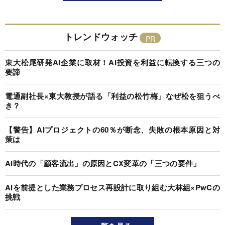
トレンドウォッチ
東大松尾研発AI企業に取材！AI投資を利益に転換する三つの
要諦
電通副社長×東大教授が語る「利益の松竹梅」なぜ松を狙うべ
き？
【警告】AIプロジェクトの60％が断念、失敗の根本原因と対
策は
AI時代の「顧客流出」の原因とCX変革の「三つの要件」
AIを前提とした業務プロセス再設計に取り組む大林組×PwCの
挑戦