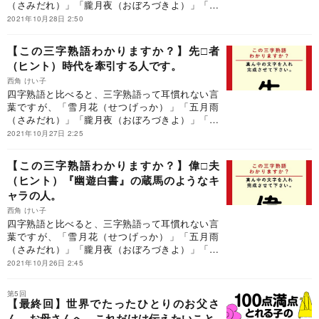
（さみだれ）」「朧月夜（おぼろづきよ）」「安
本丹（あんぽんたん）」「頓珍漢（とんちんか
2021年10月28日 2:50
ん）」「素頓狂（すっとんきょう）」「大団円
（だいだんえん）」など、三字熟語の世界は多彩
【この三字熟語わかりますか？】先□者
です。是非、三字熟語の世界を堪能ください！
（ヒント）時代を牽引する人です。
西角 けい子
四字熟語と比べると、三字熟語って耳慣れない言
葉ですが、「雪月花（せつげっか）」「五月雨
（さみだれ）」「朧月夜（おぼろづきよ）」「安
本丹（あんぽんたん）」「頓珍漢（とんちんか
2021年10月27日 2:25
ん）」「素頓狂（すっとんきょう）」「大団円
（だいだんえん）」など、三字熟語の世界は多彩
【この三字熟語わかりますか？】偉□夫
です。是非、三字熟語の世界を堪能ください！
（ヒント）『幽遊白書』の蔵馬のようなキ
ャラの人。
西角 けい子
四字熟語と比べると、三字熟語って耳慣れない言
葉ですが、「雪月花（せつげっか）」「五月雨
（さみだれ）」「朧月夜（おぼろづきよ）」「安
本丹（あんぽんたん）」「頓珍漢（とんちんか
2021年10月26日 2:45
ん）」「素頓狂（すっとんきょう）」「大団円
（だいだんえん）」など、三字熟語の世界は多彩
第5回
です。是非、三字熟語の世界を堪能ください！
【最終回】世界でたったひとりのお父さ
ん、お母さんへ、これだけは伝えたいこと