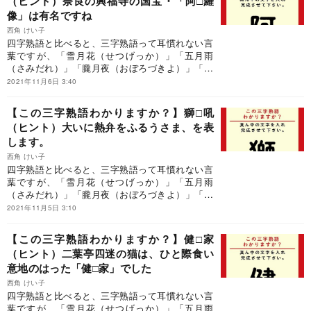
（ヒント）奈良の興福寺の国宝・「阿□羅
像」は有名ですね
西角 けい子
四字熟語と比べると、三字熟語って耳慣れない言
葉ですが、「雪月花（せつげっか）」「五月雨
（さみだれ）」「朧月夜（おぼろづきよ）」「安
本丹（あんぽんたん）」「頓珍漢（とんちんか
2021年11月6日 3:40
ん）」「素頓狂（すっとんきょう）」「大団円
（だいだんえん）」など、三字熟語の世界は多彩
【この三字熟語わかりますか？】獅□吼
です。是非、三字熟語の世界を堪能ください！
（ヒント）大いに熱弁をふるうさま、を表
します。
西角 けい子
四字熟語と比べると、三字熟語って耳慣れない言
葉ですが、「雪月花（せつげっか）」「五月雨
（さみだれ）」「朧月夜（おぼろづきよ）」「安
本丹（あんぽんたん）」「頓珍漢（とんちんか
2021年11月5日 3:10
ん）」「素頓狂（すっとんきょう）」「大団円
（だいだんえん）」など、三字熟語の世界は多彩
【この三字熟語わかりますか？】健□家
です。是非、三字熟語の世界を堪能ください！
（ヒント）二葉亭四迷の猫は、ひと際食い
意地のはった「健□家」でした
西角 けい子
四字熟語と比べると、三字熟語って耳慣れない言
葉ですが、「雪月花（せつげっか）」「五月雨