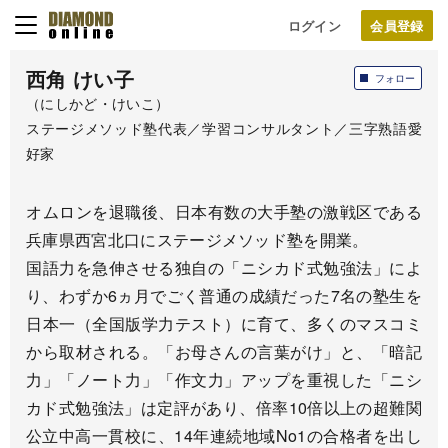
ログイン
西角 けい子
フォロー
（にしかど・けいこ）
ステージメソッド塾代表／学習コンサルタント／三字熟語愛
好家
オムロンを退職後、日本有数の大手塾の激戦区である
兵庫県西宮北口にステージメソッド塾を開業。
国語力を急伸させる独自の「ニシカド式勉強法」によ
り、わずか6ヵ月でごく普通の成績だった7名の塾生を
日本一（全国版学力テスト）に育て、多くのマスコミ
から取材される。「お母さんの言葉がけ」と、「暗記
力」「ノート力」「作文力」アップを重視した「ニシ
カド式勉強法」は定評があり、倍率10倍以上の超難関
公立中高一貫校に、14年連続地域No1の合格者を出し