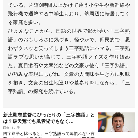
ている。片道3時間以上かけて通う小学生や新幹線や
飛行機で通塾する中学生もおり、塾周辺に転居してく
る家庭も多い。
ひょんなことから、国語の世界で影が薄い「三字熟
語」のおもしろさに気づき、軽やかで、庶民的で、思
わずクスッと笑ってしまう三字熟語にハマる。三字熟
語ラブな思いが高じて、三字熟語クイズを作り始め
た。夏目漱石や太宰治などの文豪が使う「三字熟語」
の巧みな表現にしびれ、文豪の人間味や生き方に興味
を抱き、文豪の出生地巡りや墓参りをしながら、「三
字熟語」の探究を続けている。
新庄剛志監督にぴったりの「三字熟語」と
は？破天荒でも風雲児でもなく…
西角 けい子
四字熟語と比べると、三字熟語って耳慣れない言