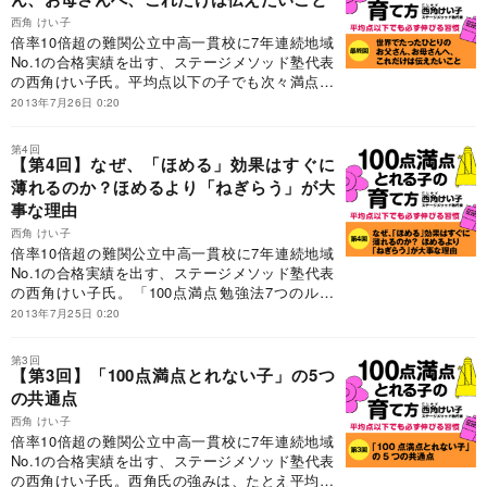
西角 けい子
倍率10倍超の難関公立中高一貫校に7年連続地域
No.1の合格実績を出す、ステージメソッド塾代表
の西角けい子氏。平均点以下の子でも次々満点を
とらせてしまう手法に注目が集まり、片道3時間
2013年7月26日 0:20
かけてくる塾生もいるとか。最終回は、世界にひ
とりだけのお父さん、お母さんへのメッセージ
第4回
だ。
【第4回】なぜ、「ほめる」効果はすぐに
薄れるのか？ほめるより「ねぎらう」が大
事な理由
西角 けい子
倍率10倍超の難関公立中高一貫校に7年連続地域
No.1の合格実績を出す、ステージメソッド塾代表
の西角けい子氏。「100点満点勉強法7つのルー
ル」を駆使。片道3時間かけてくる生徒もいると
2013年7月25日 0:20
か。今回は、「子どもをほめるだけではダメ！」
の真意を語ってもらった。
第3回
【第3回】「100点満点とれない子」の5つ
の共通点
西角 けい子
倍率10倍超の難関公立中高一貫校に7年連続地域
No.1の合格実績を出す、ステージメソッド塾代表
の西角けい子氏。西角氏の強みは、たとえ平均点