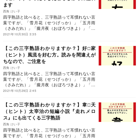
ます
西角 けい子
四字熟語と比べると、三字熟語って耳慣れない言
葉ですが、「雪月花（せつげっか）」「五月雨
（さみだれ）」「朧月夜（おぼろづきよ）」「安
本丹（あんぽんたん）」「頓珍漢（とんちんか
2021年10月30日 3:35
ん）」「素頓狂（すっとんきょう）」「大団円
（だいだんえん）」など、三字熟語の世界は多彩
【この三字熟語わかりますか？】好□家
です。是非、三字熟語の世界を堪能ください！
（ヒント）風流を好む方。読みを間違えが
ちなので、ご注意を
西角 けい子
四字熟語と比べると、三字熟語って耳慣れない言
葉ですが、「雪月花（せつげっか）」「五月雨
（さみだれ）」「朧月夜（おぼろづきよ）」「安
本丹（あんぽんたん）」「頓珍漢（とんちんか
2021年10月29日 2:45
ん）」「素頓狂（すっとんきょう）」「大団円
（だいだんえん）」など、三字熟語の世界は多彩
【この三字熟語わかりますか？】韋□天
です。是非、三字熟語の世界を堪能ください！
（ヒント）太宰治の短編小説『走れメロ
ス』にも出てくる三字熟語
西角 けい子
四字熟語と比べると、三字熟語って耳慣れない言
葉ですが、「雪月花（せつげっか）」「五月雨