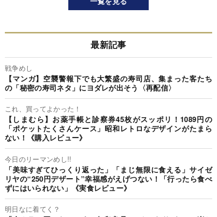
一覧を見る
最新記事
戦争めし
【マンガ】空襲警報下でも大繁盛の寿司店、集まった客たち
の「秘密の寿司ネタ」にヨダレが出そう〈再配信〉
これ、買ってよかった！
【しまむら】お薬手帳と診察券45枚がスッポリ！1089円の
「ポケットたくさんケース」昭和レトロなデザインがたまら
ない！《購入レビュー》
今日のリーマンめし!!
「美味すぎてひっくり返った」「まじ無限に食える」サイゼ
リヤの“250円デザート”幸福感がえげつない！「行ったら食べ
ずにはいられない」《実食レビュー》
明日なに着てく？