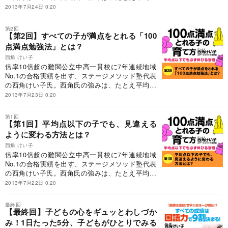
以下の子でも「100点」をとらせてしまう「100点
2013年7月24日 0:20
満点勉強法」だ。本連載では、どうしたら100点
満点とれる子に育つかを著者に語ってもらった。
第2回
【第2回】すべての子が満点をとれる「100
点満点勉強法」とは？
西角 けい子
倍率10倍超の難関公立中高一貫校に7年連続地域
No.1の合格実績を出す、ステージメソッド塾代表
の西角けい子氏。西角氏の強みは、たとえ平均点
以下の子でも「100点」をとらせてしまう「100点
2013年7月23日 0:20
満点勉強法」だ。本連載ではどうしたら100点満
点とれる子に育つかを著者に語ってもらった。
第1回
【第1回】平均点以下の子でも、見違える
ように変わる方法とは？
西角 けい子
倍率10倍超の難関公立中高一貫校に7年連続地域
No.1の合格実績を出す、ステージメソッド塾代表
の西角けい子氏。西角氏の強みは、たとえ平均点
以下の子でも「100点」をとらせてしまう「100点
2013年7月22日 0:20
満点勉強法」だ。本連載ではどうしたら100点満
点とれる子に育つかを著者に語ってもらった。
最終回
【最終回】子どもの心をギュッとわしづか
み！1日たった5分、子どもがひとりでみる