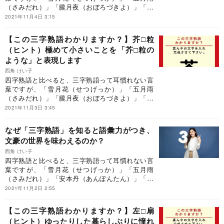
（さみだれ）」「朧月夜（おぼろづきよ）」「安
本丹（あんぽんたん）」「頓珍漢（とんちんか
2021年11月4日 3:15
ん）」「素頓狂（すっとんきょう）」「大団円
（だいだんえん）」など、三字熟語の世界は多彩
【この三字熟語わかりますか？】芥□粒
です。是非、三字熟語の世界を堪能ください！
（ヒント）極めて小さいことを「芥□粒の
ような」と表現します
西角 けい子
四字熟語と比べると、三字熟語って耳慣れない言
葉ですが、「雪月花（せつげっか）」「五月雨
（さみだれ）」「朧月夜（おぼろづきよ）」「安
本丹（あんぽんたん）」「頓珍漢（とんちんか
2021年11月3日 3:45
ん）」「素頓狂（すっとんきょう）」「大団円
（だいだんえん）」など、三字熟語の世界は多彩
なぜ「三字熟語」を知ると語彙力がつき、
です。是非、三字熟語の世界を堪能ください！
文豪の世界を味わえるのか？
西角 けい子
四字熟語と比べると、三字熟語って耳慣れない言
葉ですが、「雪月花（せつげっか）」「五月雨
（さみだれ）」「安本丹（あんぽんたん）」「頓
珍漢（とんちんかん）」「大団円（だいだんえ
2021年11月2日 2:55
ん）」「知情意（ちじょうい）」「不如意（ふに
ょい）」など三字熟語の世界は多彩。今回は、
【この三字熟語わかりますか？】左□扇
『世にも美しい三字熟語』の著者、西角けい子さ
（ヒント）ゆったりした暮らしぶりに憧れ
んに奥深い三字熟語の世界について聞いた。