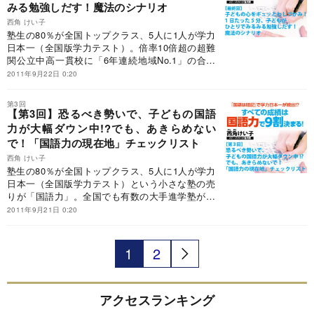
みる勉強しだす！魔法のシナリオ
西角 けい子
塾生の80％が全国トップクラス、5人に1人が学力
日本一（全国版学力テスト）。倍率10倍超の超難
関公立中高一貫校に「6年連続地域No.1」の合格
実績。全国でも有数の大手学習塾が乱立する西宮
2011年9月22日 0:20
北口の小さな塾の売りが「国語力」。「国語は暗
記！」で普通の子をどんどん伸ばす秘密。最終回
第3回
は「子どもにひとりで学習させる７つのステッ
【第3回】恐るべき勢いで、子どもの国語
プ」だ！
力が大幅ダウン中!?でも、あきらめない
で！「国語力の現在地」チェックリスト
西角 けい子
塾生の80％が全国トップクラス、5人に1人が学力
日本一（全国版学力テスト）という小さな塾の売
りが「国語力」。全国でも有数の大手進学塾が乱
立する西宮北口で快進撃を続ける“ニシカド・マジ
2011年9月21日 0:20
ック”の秘密を明かす4回連載。第3回目は、現場
に立つ著者から子どもの国語力が大幅ダウンして
いる緊急警告！まずは、「わが子の国語の現在地
1
2
を知る」ことから始めよう。
アクセスランキング