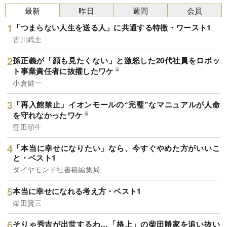
最新
昨日
週間
会員
「つまらない人生を送る人」に共通する特徴・ワースト1
古川武士
孫正義が「顔も見たくない」と激怒した20代社員をロボッ
ト事業責任者に抜擢したワケ
小倉健一
「再入館禁止」イオンモールの“完璧”なマニュアルが人命
を守れなかったワケ
窪田順生
「本当に幸せになりたい」なら、今すぐやめた方がいいこ
と・ベスト1
ダイヤモンド社書籍編集局
本当に幸せになれる考え方・ベスト1
柴田賢三
そりゃ秀吉が出世するわ…「格上」の柴田勝家を追い抜い