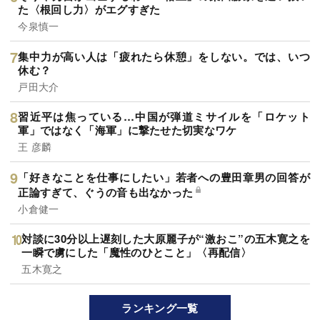
た〈根回し力〉がエグすぎた
今泉慎一
集中力が高い人は「疲れたら休憩」をしない。では、いつ
休む？
戸田大介
習近平は焦っている…中国が弾道ミサイルを「ロケット
軍」ではなく「海軍」に撃たせた切実なワケ
王 彦麟
「好きなことを仕事にしたい」若者への豊田章男の回答が
正論すぎて、ぐうの音も出なかった
小倉健一
対談に30分以上遅刻した大原麗子が“激おこ”の五木寛之を
一瞬で虜にした「魔性のひとこと」〈再配信〉
五木寛之
ランキング一覧