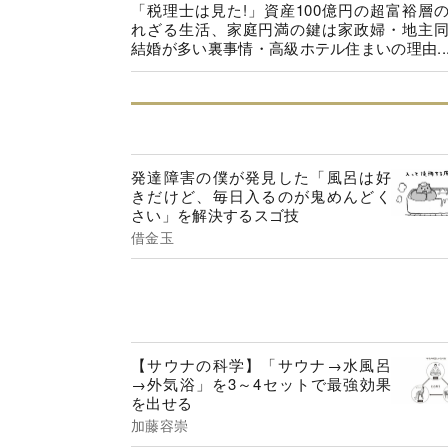
「税理士は見た!」資産100億円の超富裕層
れざる生活、家庭円満の鍵は家政婦・地主
結婚が多い裏事情・高級ホテル住まいの理由..
発達障害の僕が発見した「風呂は好
きだけど、毎日入るのが鬼めんどく
さい」を解決するスゴ技
借金玉
【サウナの科学】「サウナ→水風呂
→外気浴」を3～4セットで最強効果
を出せる
加藤容崇