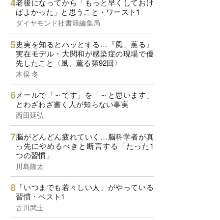
老後になってから「もっと早くしておけ
ばよかった」と思うこと・ワースト1
ダイヤモンド社書籍編集局
史実を知るとハッとする…『風、薫る』
実在モデル・大関和が感染症の現場で優
先したこと〈風、薫る第92回〉
木俣 冬
メールで「～です」を「～と思います」
とわざわざ書く人が知らない事実
西田延弘
脳がどんどん疲れていく…脳科学者が真
っ先にやめるべきと断言する「たった1
つの習慣」
川島隆太
「いつまでも若々しい人」がやっている
習慣・ベスト1
古川武士