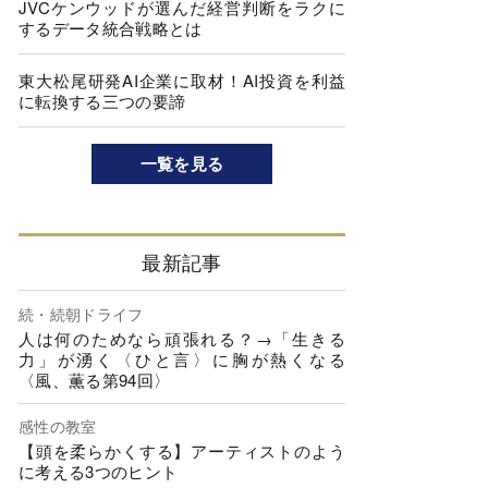
JVCケンウッドが選んだ経営判断をラクに
するデータ統合戦略とは
東大松尾研発AI企業に取材！AI投資を利益
に転換する三つの要諦
一覧を見る
最新記事
続・続朝ドライフ
人は何のためなら頑張れる？→「生きる
力」が湧く〈ひと言〉に胸が熱くなる
〈風、薫る第94回〉
感性の教室
【頭を柔らかくする】アーティストのよう
に考える3つのヒント