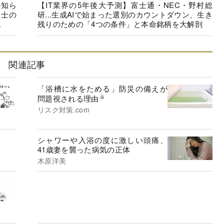
の知ら
【IT業界の5年後大予測】富士通・NEC・野村総
同士の
研...生成AIで始まった選別のカウントダウン、生き
.
残りのための「4つの条件」と本命銘柄を大解剖
関連記事
「浴槽に水をためる」防災の備えが
問題視される理由
リスク対策.com
シャワーや入浴の度に激しい頭痛、
41歳妻を襲った病気の正体
木原洋美