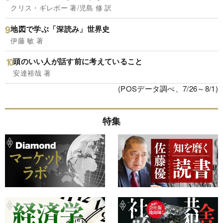
クリス・ギレボー 著/児島 修 訳
地図で学ぶ「深読み」世界史
伊藤 敏 著
頭のいい人が話す前に考えていること
安達裕哉 著
(POSデータ調べ、7/26～8/1)
特集