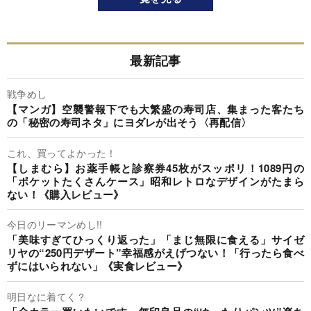
最新記事
戦争めし
【マンガ】空襲警報下でも大繁盛の寿司店、集まった客たち
の「秘密の寿司ネタ」にヨダレが出そう〈再配信〉
これ、買ってよかった！
【しまむら】お薬手帳と診察券45枚がスッポリ！1089円の
「ポケットたくさんケース」昭和レトロなデザインがたまら
ない！《購入レビュー》
今日のリーマンめし!!
「美味すぎてひっくり返った」「まじ無限に食える」サイゼ
リヤの“250円デザート”幸福感がえげつない！「行ったら食べ
ずにはいられない」《実食レビュー》
明日なに着てく？