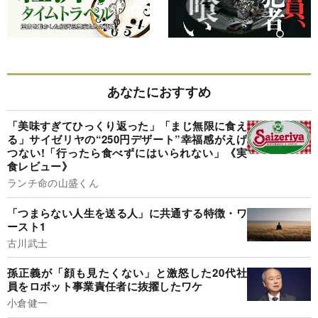
あなたにおすすめ
「美味すぎてひっくり返った」「まじ無限に食え
る」サイゼリヤの“250円デザート”幸福感がえげ
つない!「行ったら食べずにはいられない」《実
食レビュー》
ランチ命の山盛くん
「つまらない人生を送る人」に共通する特徴・ワ
ースト1
古川武士
孫正義が「顔も見たくない」と激怒した20代社
員をロボット事業責任者に抜擢したワケ
小倉健一