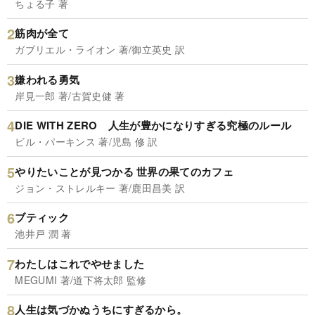
ちょる子 著
筋肉が全て
ガブリエル・ライオン 著/御立英史 訳
嫌われる勇気
岸見一郎 著/古賀史健 著
DIE WITH ZERO 人生が豊かになりすぎる究極のルール
ビル・パーキンス 著/児島 修 訳
やりたいことが見つかる 世界の果てのカフェ
ジョン・ストレルキー 著/鹿田昌美 訳
ブティック
池井戸 潤 著
わたしはこれでやせました
MEGUMI 著/道下将太郎 監修
人生は気づかぬうちにすぎるから。