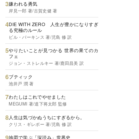
嫌われる勇気
岸見一郎 著/古賀史健 著
DIE WITH ZERO 人生が豊かになりすぎ
る究極のルール
ビル・パーキンス 著/児島 修 訳
やりたいことが見つかる 世界の果てのカ
フェ
ジョン・ストレルキー 著/鹿田昌美 訳
ブティック
池井戸 潤 著
わたしはこれでやせました
MEGUMI 著/道下将太郎 監修
人生は気づかぬうちにすぎるから。
クリス・ギレボー 著/児島 修 訳
地図で学ぶ「深読み」世界史