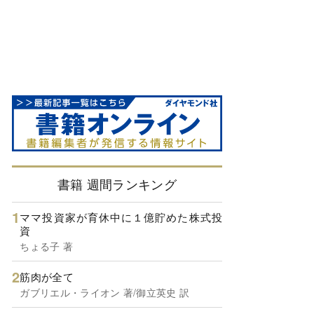
書籍 週間ランキング
ママ投資家が育休中に１億貯めた株式投
資
ちょる子 著
筋肉が全て
ガブリエル・ライオン 著/御立英史 訳