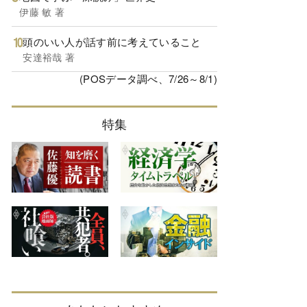
伊藤 敏 著
頭のいい人が話す前に考えていること
安達裕哉 著
(POSデータ調べ、7/26～8/1)
特集