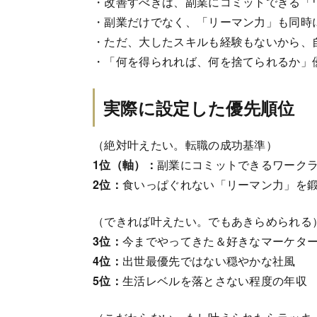
・改善すべきは、副業にコミットできる「
・副業だけでなく、「リーマン力」も同時
・ただ、大したスキルも経験もないから、
・「何を得られれば、何を捨てられるか」
実際に設定した優先順位
（絶対叶えたい。転職の成功基準）
1
位（軸）：
副業にコミットできるワーク
2
位：
食いっぱぐれない「リーマン力」を
（できれば叶えたい。でもあきらめられる
3
位：
今までやってきた＆好きなマーケタ
4
位：
出世最優先ではない穏やかな社風
5
位：
生活レベルを落とさない程度の年収