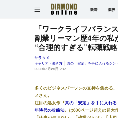
新着
業界
「ワークライフバラン
副業リーマン歴4年の私
“合理的すぎる”転職戦略
サラタメ
キャリア・働き方
真の「安定」を手に入れるシン
2022年1月25日 2:45
多くのビジネスパーソンの支持を集める、登
メさん。
注目の処女作『
真の「安定」を手に入れる 
年時代の攻略法
』は600ページ超えの超大
「仕事がデキない」「残業だらけ」「上司