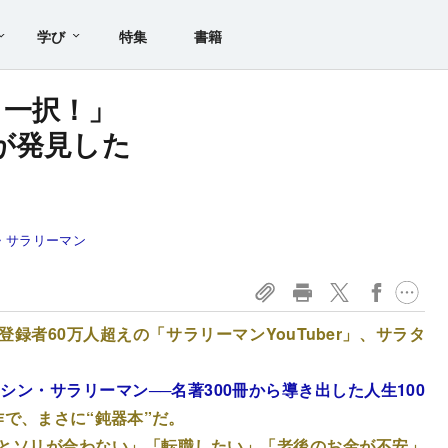
学び
特集
書籍
ス一択！」
が発見した
・サラリーマン
録者60万人超えの「サラリーマンYouTuber」、サラタ
シン・サラリーマン──名著300冊から導き出した人生100
作で、まさに“鈍器本”だ。
とソリが合わない」「転職したい」「老後のお金が不安」