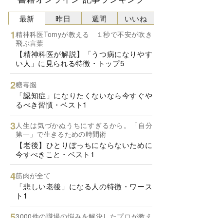
最新
昨日
週間
いいね
精神科医Tomyが教える １秒で不安が吹き
飛ぶ言葉
【精神科医が解説】「うつ病になりやす
い人」に見られる特徴・トップ5
糖毒脳
「認知症」になりたくないなら今すぐや
るべき習慣・ベスト1
人生は気づかぬうちにすぎるから。「自分
第一」で生きるための時間術
【老後】ひとりぼっちにならないために
今すべきこと・ベスト1
筋肉が全て
「悲しい老後」になる人の特徴・ワース
ト1
3000件の職場の悩みを解決したプロが教え