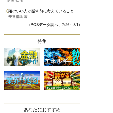
頭のいい人が話す前に考えていること
安達裕哉 著
(POSデータ調べ、7/26～8/1)
特集
あなたにおすすめ