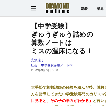
新着
業界
【中学受験】
ぎゅうぎゅう詰めの
算数ノートは
ミスの温床になる！
安浪京子
社会
中学受験必勝ノート術
2022年3月6日 3:00
大手塾で算数講師の経験を積んだ後、算数専
んを指導してきた中学受験専門のカリスマ
目見ると、その子の学力がわかる」
と言い