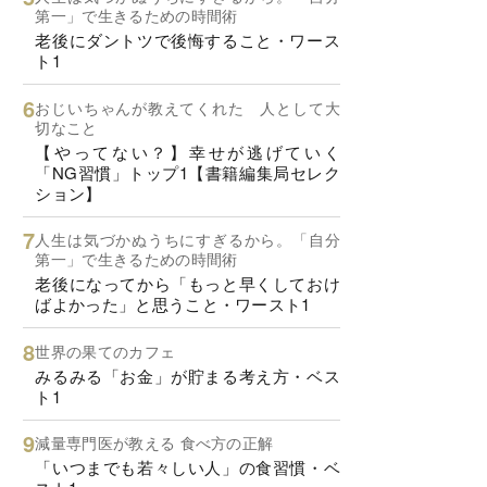
第一」で生きるための時間術
老後にダントツで後悔すること・ワース
ト1
おじいちゃんが教えてくれた 人として大
切なこと
【やってない？】幸せが逃げていく
「NG習慣」トップ1【書籍編集局セレク
ション】
人生は気づかぬうちにすぎるから。「自分
第一」で生きるための時間術
老後になってから「もっと早くしておけ
ばよかった」と思うこと・ワースト1
世界の果てのカフェ
みるみる「お金」が貯まる考え方・ベス
ト1
減量専門医が教える 食べ方の正解
「いつまでも若々しい人」の食習慣・ベ