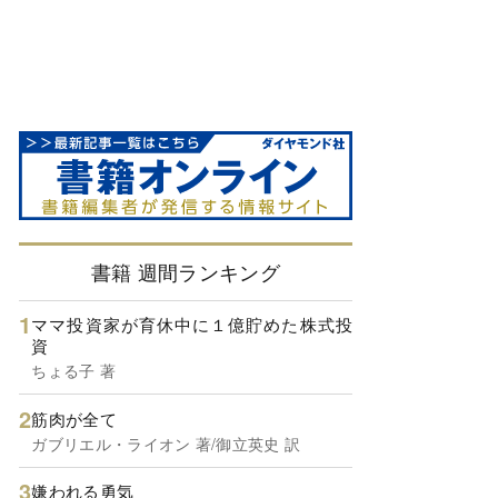
書籍 週間ランキング
ママ投資家が育休中に１億貯めた株式投
資
ちょる子 著
筋肉が全て
ガブリエル・ライオン 著/御立英史 訳
嫌われる勇気