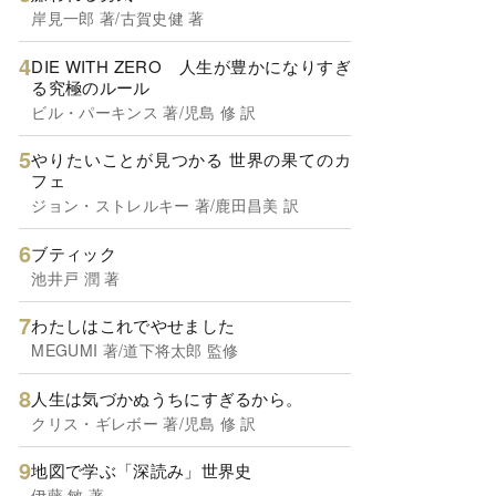
岸見一郎 著/古賀史健 著
DIE WITH ZERO 人生が豊かになりすぎ
る究極のルール
ビル・パーキンス 著/児島 修 訳
やりたいことが見つかる 世界の果てのカ
フェ
ジョン・ストレルキー 著/鹿田昌美 訳
ブティック
池井戸 潤 著
わたしはこれでやせました
MEGUMI 著/道下将太郎 監修
人生は気づかぬうちにすぎるから。
クリス・ギレボー 著/児島 修 訳
地図で学ぶ「深読み」世界史
伊藤 敏 著