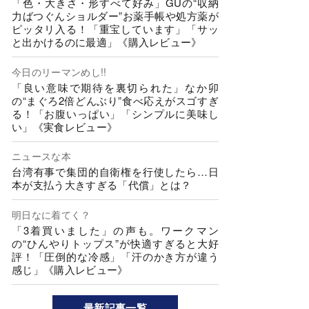
「色・大きさ・形すべて好み」GUの“収納
力ばつぐんショルダー”お薬手帳や処方薬が
ピッタリ入る！「重宝しています」「サッ
と出かけるのに最適」《購入レビュー》
今日のリーマンめし!!
「良い意味で期待を裏切られた」なか卯
の“まぐろ2倍どんぶり”食べ応えがスゴすぎ
る！「お腹いっぱい」「シンプルに美味し
い」《実食レビュー》
ニュースな本
台湾有事で集団的自衛権を行使したら…日
本が支払う大きすぎる「代償」とは？
明日なに着てく？
「3着買いました」の声も。ワークマン
の“ひんやりトップス”が快適すぎると大好
評！「圧倒的な冷感」「汗のかき方が違う
感じ」《購入レビュー》
最新記事一覧