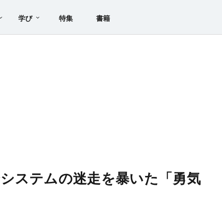
学び
特集
書籍
僚システムの迷走を暴いた「勇気