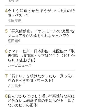
木俣 冬
今すぐ昇進させたほうがいい社員の特
徴・ベスト1
本田淳也
「再入館禁止」イオンモールの“完璧”な
マニュアルが人命を守れなかったワケ
窪田順生
ヤマト・佐川・日本郵便…宅配便の「取
扱個数」増加率トップはどこ？【10月か
ら10％値上げも】
カーゴニュース
「筋トレ」を続けたかったら、真っ先に
やめるべき習慣・ワースト1
古川武士
住んでからではもう遅い!?高性能な家ほ
ど危ない…酷暑で壁の中に広がる「見え
ないカビ」の正体