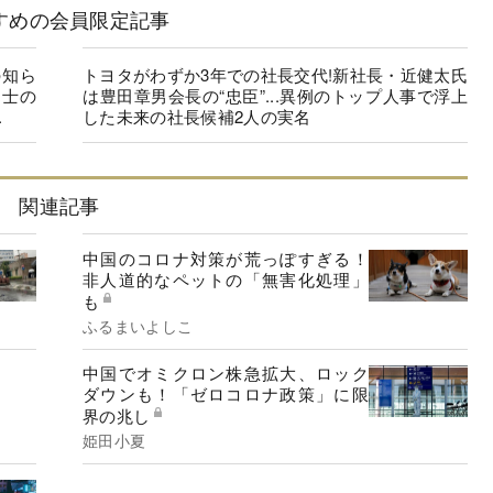
すめの会員限定記事
の知ら
トヨタがわずか3年での社長交代!新社長・近健太氏
同士の
は豊田章男会長の“忠臣”...異例のトップ人事で浮上
.
した未来の社長候補2人の実名
関連記事
中国のコロナ対策が荒っぽすぎる！
非人道的なペットの「無害化処理」
も
ふるまいよしこ
中国でオミクロン株急拡大、ロック
ダウンも！「ゼロコロナ政策」に限
界の兆し
姫田小夏