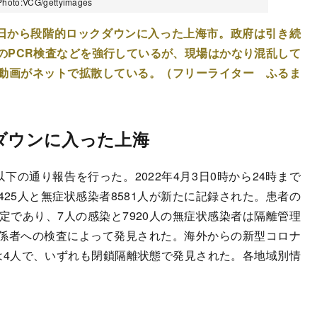
VCG/gettyimages
8日から段階的ロックダウンに入った上海市。政府は引き続
のPCR検査などを強行しているが、現場はかなり混乱して
動画がネットで拡散している。（フリーライター ふるま
クダウンに入った上海
下の通り報告を行った。2022年4月3日0時から24時まで
25人と無症状感染者8581人が新たに記録された。患者の
定であり、7人の感染と7920人の無症状感染者は隔離管理
係者への検査によって発見された。海外からの新型コロナ
は4人で、いずれも閉鎖隔離状態で発見された。各地域別情