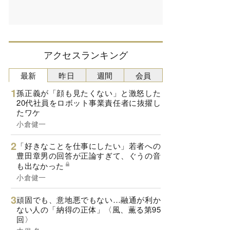
アクセスランキング
最新
昨日
週間
会員
孫正義が「顔も見たくない」と激怒した
20代社員をロボット事業責任者に抜擢し
たワケ
小倉健一
「好きなことを仕事にしたい」若者への
豊田章男の回答が正論すぎて、ぐうの音
も出なかった
小倉健一
頑固でも、意地悪でもない…融通が利か
ない人の「納得の正体」〈風、薫る第95
回〉