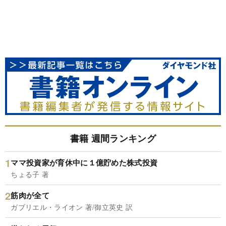
書籍 週間ランキング
ママ投資家が育休中に１億貯めた株式投資
ちょる子 著
筋肉が全て
ガブリエル・ライオン 著/御立英史 訳