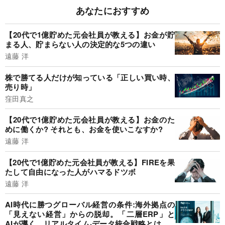
あなたにおすすめ
【20代で1億貯めた元会社員が教える】お金が貯
まる人、貯まらない人の決定的な5つの違い
遠藤 洋
株で勝てる人だけが知っている「正しい買い時、
売り時」
窪田真之
【20代で1億貯めた元会社員が教える】お金のた
めに働くか? それとも、お金を使いこなすか?
遠藤 洋
【20代で1億貯めた元会社員が教える】FIREを果
たして自由になった人がハマるドツボ
遠藤 洋
AI時代に勝つグローバル経営の条件:海外拠点の
「見えない経営」からの脱却。「二層ERP」と
AIが導く、リアルタイム·データ統合戦略とは