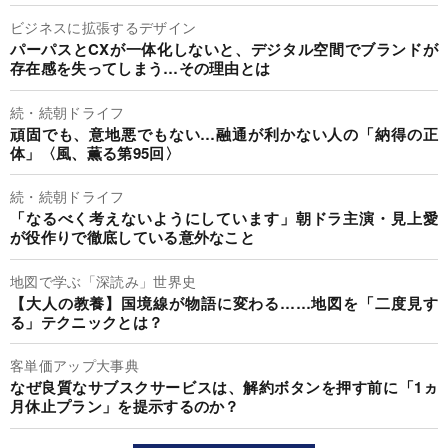
ビジネスに拡張するデザイン
パーパスとCXが一体化しないと、デジタル空間でブランドが
存在感を失ってしまう…その理由とは
続・続朝ドライフ
頑固でも、意地悪でもない…融通が利かない人の「納得の正
体」〈風、薫る第95回〉
続・続朝ドライフ
「なるべく考えないようにしています」朝ドラ主演・見上愛
が役作りで徹底している意外なこと
地図で学ぶ「深読み」世界史
【大人の教養】国境線が物語に変わる……地図を「二度見す
る」テクニックとは？
客単価アップ大事典
なぜ良質なサブスクサービスは、解約ボタンを押す前に「1ヵ
月休止プラン」を提示するのか？