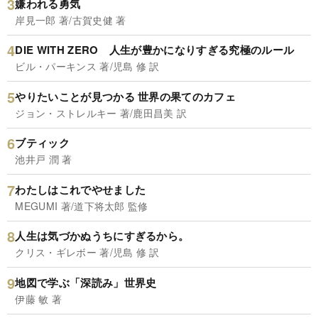
嫌われる勇気
岸見一郎 著/古賀史健 著
DIE WITH ZERO 人生が豊かになりすぎる究極のルール
ビル・パーキンス 著/児島 修 訳
やりたいことが見つかる 世界の果てのカフェ
ジョン・ストレルキー 著/鹿田昌美 訳
ブティック
池井戸 潤 著
わたしはこれでやせました
MEGUMI 著/道下将太郎 監修
人生は気づかぬうちにすぎるから。
クリス・ギレボー 著/児島 修 訳
地図で学ぶ「深読み」世界史
伊藤 敏 著