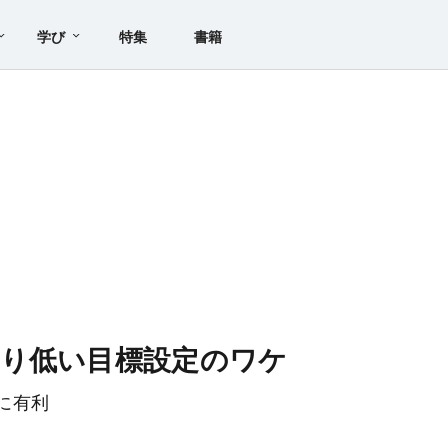
学び
特集
書籍
り低い目標設定のワケ
に有利