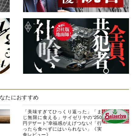
なたにおすすめ
「美味すぎてひっくり返った」「ま
じ無限に食える」サイゼリヤの“250
円デザート”幸福感がえげつない!「行
ったら食べずにはいられない」《実
食レビュー》