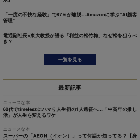
「一度の不快な経験」で87％が離脱…Amazonに学ぶ“AI顧客
管理”
電通副社長×東大教授が語る「利益の松竹梅」なぜ松を狙うべ
き？
一覧を見る
最新記事
ニュースな本
60代でtimeleszにハマり人生初の1人遠征へ…「中高年の推し
活」が人生を変えるワケ
ニュースな本
スーパーの「AEON（イオン）」って何語か知ってる？【身