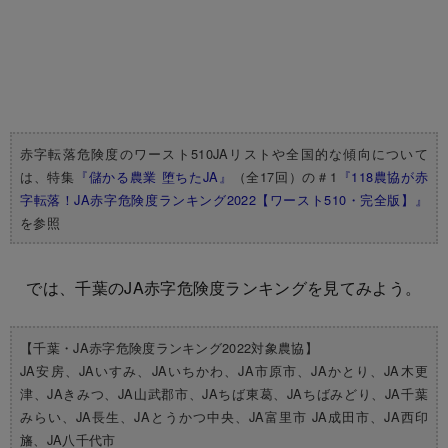
赤字転落危険度のワースト510JAリストや全国的な傾向について
は、特集
『儲かる農業 堕ちたJA』
（全17回）の＃1
『118農協が赤
字転落！JA赤字危険度ランキング2022【ワースト510・完全版】』
を参照
では、千葉のJA赤字危険度ランキングを見てみよう。
【千葉・JA赤字危険度ランキング2022対象農協】
JA安房、JAいすみ、JAいちかわ、JA市原市、JAかとり、JA木更
津、JAきみつ、JA山武郡市、JAちば東葛、JAちばみどり、JA千葉
みらい、JA長生、JAとうかつ中央、JA富里市 JA成田市、JA西印
旛、JA八千代市