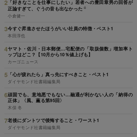
「好きなことを仕事にしたい」若者への豊田章男の回答が
正論すぎて、ぐうの音も出なかった
小倉健一
今すぐ昇進させたほうがいい社員の特徴・ベスト1
本田淳也
ヤマト・佐川・日本郵便…宅配便の「取扱個数」増加率ト
ップはどこ？【10月から10％値上げも】
カーゴニュース
「心が疲れたら」真っ先にすべきこと・ベスト1
ダイヤモンド社書籍編集局
頑固でも、意地悪でもない…融通が利かない人の「納得の
正体」〈風、薫る第95回〉
木俣 冬
老後にダントツで後悔すること・ワースト1
ダイヤモンド社書籍編集局