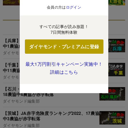
会員の方は
ログイン
あなたにおすすめ
すべての記事が読み放題！
7日間無料体験
【兵庫】JA赤字危険度ランキング2022、13農協
中1農協だけ赤字転落
ダイヤモンド・プレミアムに登録
ダイヤモンド編集部
最大1万円割引キャンペーン実施中！
【千葉】JA赤字危険度ランキング2021、17農協
中11農協が1億円以上の減益
詳細はこちら
ダイヤモンド編集部
【石川・福井】JA赤字危険度ランキング2022、
18農協中6農協が赤字転落
ダイヤモンド編集部
【茨城】JA赤字危険度ランキング2022、17農協
中3農協が赤字転落
ダイヤモンド編集部