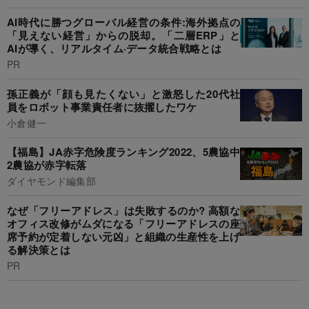
AI時代に勝つグローバル経営の条件:海外拠点の
「見えない経営」からの脱却。「二層ERP」と
AIが導く、リアルタイム·データ統合戦略とは
PR
孫正義が「顔も見たくない」と激怒した20代社
員をロボット事業責任者に抜擢したワケ
小倉健一
【福島】JA赤字危険度ランキング2022、5農協中
2農協が赤字転落
ダイヤモンド編集部
なぜ「フリーアドレス」は失敗するのか? 高額な
オフィス改修がムダになる「フリーアドレスの座
席予約が定着しない元凶」と組織の生産性を上げ
る解決策とは
PR