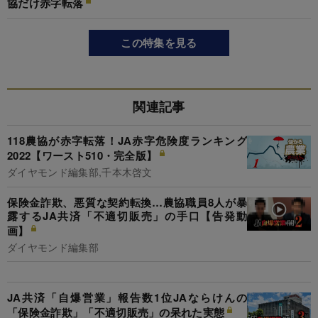
協だけ赤字転落
この特集を見る
関連記事
118農協が赤字転落！JA赤字危険度ランキング
2022【ワースト510・完全版】
ダイヤモンド編集部,千本木啓文
保険金詐欺、悪質な契約転換…農協職員8人が暴
露するJA共済「不適切販売」の手口【告発動
画】
ダイヤモンド編集部
JA共済「自爆営業」報告数1位JAならけんの
「保険金詐欺」「不適切販売」の呆れた実態