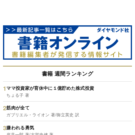
書籍 週間ランキング
ママ投資家が育休中に１億貯めた株式投資
ちょる子 著
筋肉が全て
ガブリエル・ライオン 著/御立英史 訳
嫌われる勇気
岸見一郎 著/古賀史健 著