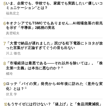
いま、企業でも、学校でも、家庭でも実践したい“優しいコ
ミュニケーション”とは？
福島宏之
キオクシアでもTSMCでもありません…AI相場急落の前兆
を示す「半導体」2銘柄の実名
真壁昭夫
「大雪で納品が遅れました」詫びる松下電器にトヨタが放
った言葉がド正論すぎてぐうの音も出ない
川上 徹也
「市場経済は最悪である――それ以外を除いては」。「株
主第一主義」は本当に悪なのか？
橘玲
ロッテ「パイの実」発売から40年後に訪れた〈意外な変
化〉とは？
伏見 学
もうサイゼには行けない？「値上げ」と「食品消費減税」