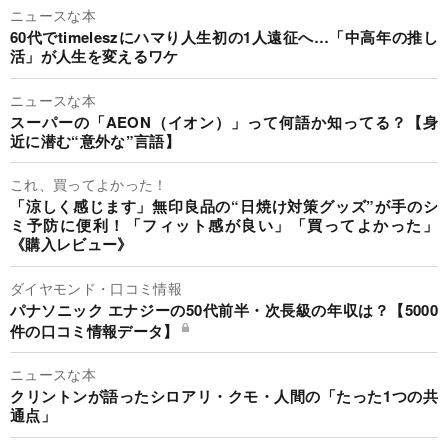
ニュースな本
60代でtimeleszにハマり人生初の1人遠征へ…「中高年の推し
活」が人生を変えるワケ
ニュースな本
スーパーの「AEON（イオン）」って何語か知ってる？【身
近に潜む“意外な”言語】
これ、買ってよかった！
「涼しく感じます」無印良品の“日焼け対策グッズ”が手のシ
ミ予防に便利！「フィット感が良い」「買ってよかった」
《購入レビュー》
ダイヤモンド・口コミ情報
パナソニック エナジーの50代前半・次長級の年収は？【5000
件の口コミ情報データ】
ニュースな本
クリントンが語ったシロアリ・クモ・人間の「たった1つの共
通点」