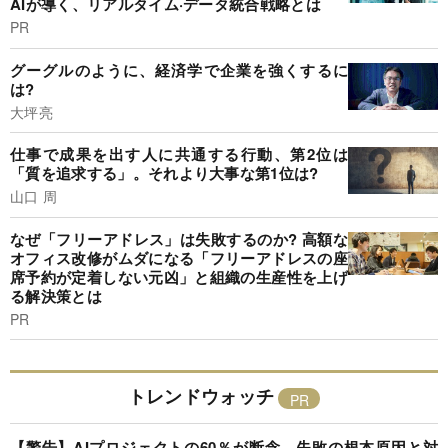
AIが導く、リアルタイム·データ統合戦略とは
PR
グーグルのように、経済学で企業を強くするに
は?
大坪亮
仕事で成果を出す人に共通する行動、第2位は
「質を追求する」。それより大事な第1位は?
山口 周
なぜ「フリーアドレス」は失敗するのか? 高額な
オフィス改修がムダになる「フリーアドレスの座
席予約が定着しない元凶」と組織の生産性を上げ
る解決策とは
PR
トレンドウォッチ
【警告】AIプロジェクトの60％が断念、失敗の根本原因と対