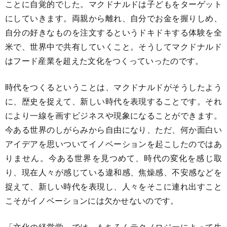
ことに自覚的でした。マクドナルドは子どもをターゲット
にしていきます。両親から離れ、自分でお金を握りしめ、
自分の好きなものを注文するというドキドキする体験を全
米で、世界中で共有していくこと。そうしてマクドナルド
はフード産業を超えた文化をつくっていったのです。
時代をつくるということは、マクドナルドがそうしたよう
に、歴史を捉えて、新しい時代を表現することです。それ
により一線を画すビジネスや現象になることができます。
今ある世界のしがらみから自由になり、ただ、何か面白い
アイデアを思いついてイノベーションを起こしたのではあ
りません。今ある世界を見つめて、時代の変化を感じ取
り、現在人々が感じている違和感、焦燥感、不安感などを
捉えて、新しい時代を表現し、人々をそこに連れ出すこと
こそがイノベーションには欠かせないのです。
「文化の経営学」では、もちろんテクノロジーによって生