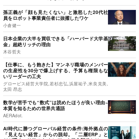
孫正義が「顔も見たくない」と激怒した20代社
員をロボット事業責任者に抜擢したワケ
小倉健一
日本企業の大半を買収できる「ハーバード大学基
金」超絶リッチの理由
木谷哲夫
【仕事に、もう飽きた】マンネリ職場のメンバー
の生産性を30分で爆上げする、予算も権限もな
いリーダーの工夫
グロービス経営大学院,若杉忠弘,浜屋祐子,米良克美,
太田 昂志
数学が苦手でも“数式”は読めたほうが良い理由~
本質を知るための世界共通語
AERAdot.
AI時代に勝つグローバル経営の条件:海外拠点の
「見えない経営」からの脱却。「二層ERP」と