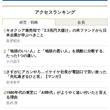
アクセスランキング
経営・戦略
会員
キオクシア株売却で「2.5兆円大儲け」の米ファンドから日
本企業が学ぶべきこと
真壁昭夫
「地頭のいい人」と「地頭の悪い人」を残酷に分断する、
たった1つの違い。
小川晶子
さすがにアカンやろ…イケイケ社長が電話口で言い放った
「失礼過ぎるひと言」【マンガ】
岩本有平
1980年代の東芝に「AI時代」がようやく追い付いたと言え
る理由
長内 厚