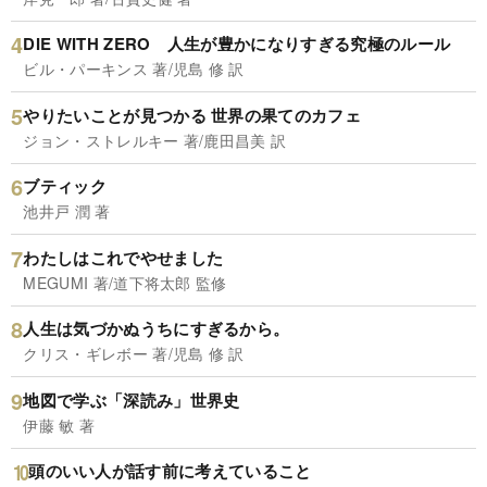
DIE WITH ZERO 人生が豊かになりすぎる究極のルール
ビル・パーキンス 著/児島 修 訳
やりたいことが見つかる 世界の果てのカフェ
ジョン・ストレルキー 著/鹿田昌美 訳
ブティック
池井戸 潤 著
わたしはこれでやせました
MEGUMI 著/道下将太郎 監修
人生は気づかぬうちにすぎるから。
クリス・ギレボー 著/児島 修 訳
地図で学ぶ「深読み」世界史
伊藤 敏 著
頭のいい人が話す前に考えていること