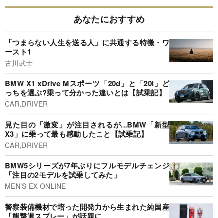
あなたにおすすめ
「つまらない人生を送る人」に共通する特徴・ワ
ースト1
古川武士
BMW X1 xDrive Mスポーツ「20d」と「20i」ど
っちを選ぶ?乗って分かった違いとは【試乗記】
CAR,DRIVER
見た目の「激変」が注目されるが...BMW「新型
X3」に乗って最も感動したこと【試乗記】
CAR,DRIVER
BMW5シリーズが7年ぶりにフルモデルチェンジ
「注目の2モデルを試乗してみた」
MEN’S EX ONLINE
警察装備機材で培った開発力から生まれた純国産
「熊撃退スプレー」が話題に