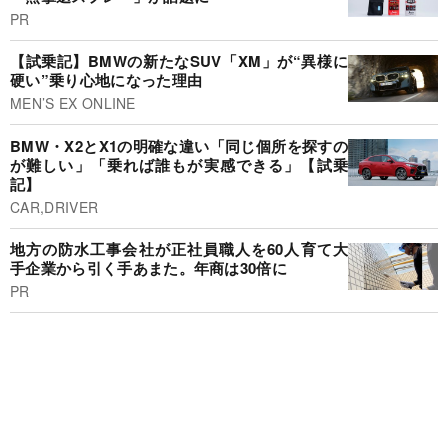
PR
【試乗記】BMWの新たなSUV「XM」が“異様に
硬い”乗り心地になった理由
MEN’S EX ONLINE
BMW・X2とX1の明確な違い「同じ個所を探すの
が難しい」「乗れば誰もが実感できる」【試乗
記】
CAR,DRIVER
地方の防水工事会社が正社員職人を60人育て大
手企業から引く手あまた。年商は30倍に
PR