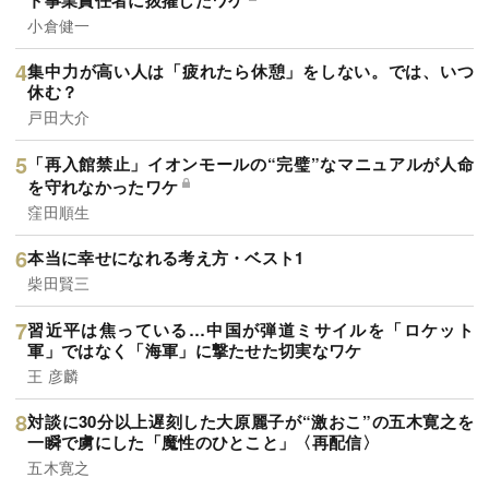
小倉健一
集中力が高い人は「疲れたら休憩」をしない。では、いつ
休む？
戸田大介
「再入館禁止」イオンモールの“完璧”なマニュアルが人命
を守れなかったワケ
窪田順生
本当に幸せになれる考え方・ベスト1
柴田賢三
習近平は焦っている…中国が弾道ミサイルを「ロケット
軍」ではなく「海軍」に撃たせた切実なワケ
王 彦麟
対談に30分以上遅刻した大原麗子が“激おこ”の五木寛之を
一瞬で虜にした「魔性のひとこと」〈再配信〉
五木寛之