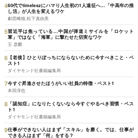
60代でtimeleszにハマり人生初の1人遠征へ…「中高年の推
し活」が人生を変えるワケ
劇団雌猫,松下真由美
習近平は焦っている…中国が弾道ミサイルを「ロケット
軍」ではなく「海軍」に撃たせた切実なワケ
王 彦麟
【老後】ひとりぼっちにならないために今すべきこと・ベ
スト1
ダイヤモンド社書籍編集局
今すぐ昇進させたほうがいい社員の特徴・ベスト1
本田淳也
「認知症」になりたくないなら今すぐやるべき習慣・ベス
ト1
ダイヤモンド社書籍編集局
仕事ができない人はまず「スキル」を磨く。では、仕事が
できる人はまず「何」をする？