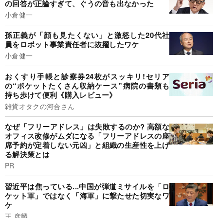
の回答が正論すぎて、ぐうの音も出なかった
小倉健一
孫正義が「顔も見たくない」と激怒した20代社
員をロボット事業責任者に抜擢したワケ
小倉健一
おくすり手帳と診察券24枚がスッキリ!セリア
の“ポケットたくさん収納ケース”病院の書類も
持ち歩けて便利《購入レビュー》
雑貨オタクの河合さん
なぜ「フリーアドレス」は失敗するのか? 高額な
オフィス改修がムダになる「フリーアドレスの座
席予約が定着しない元凶」と組織の生産性を上げ
る解決策とは
PR
習近平は焦っている...中国が弾道ミサイルを「ロ
ケット軍」ではなく「海軍」に撃たせた切実なワ
ケ
王 彦麟