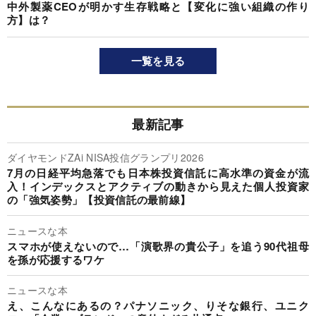
中外製薬CEOが明かす生存戦略と【変化に強い組織の作り
方】は？
一覧を見る
最新記事
ダイヤモンドZAi NISA投信グランプリ2026
7月の日経平均急落でも日本株投資信託に高水準の資金が流
入！インデックスとアクティブの動きから見えた個人投資家
の「強気姿勢」【投資信託の最前線】
ニュースな本
スマホが使えないので…「演歌界の貴公子」を追う90代祖母
を孫が応援するワケ
ニュースな本
え、こんなにあるの？パナソニック、りそな銀行、ユニク