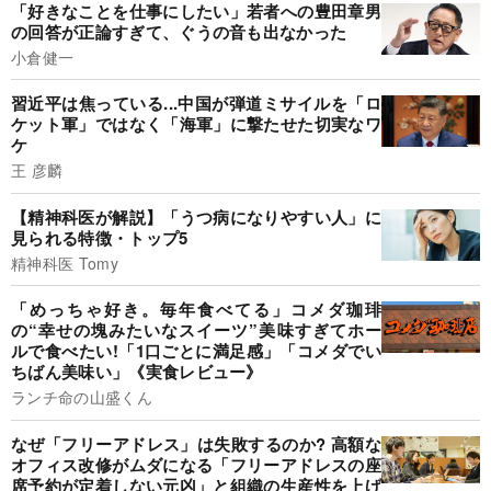
「好きなことを仕事にしたい」若者への豊田章男
の回答が正論すぎて、ぐうの音も出なかった
小倉健一
習近平は焦っている...中国が弾道ミサイルを「ロ
ケット軍」ではなく「海軍」に撃たせた切実なワ
ケ
王 彦麟
【精神科医が解説】「うつ病になりやすい人」に
見られる特徴・トップ5
精神科医 Tomy
「めっちゃ好き。毎年食べてる」コメダ珈琲
の“幸せの塊みたいなスイーツ”美味すぎてホー
ルで食べたい!「1口ごとに満足感」「コメダでい
ちばん美味い」《実食レビュー》
ランチ命の山盛くん
なぜ「フリーアドレス」は失敗するのか? 高額な
オフィス改修がムダになる「フリーアドレスの座
席予約が定着しない元凶」と組織の生産性を上げ