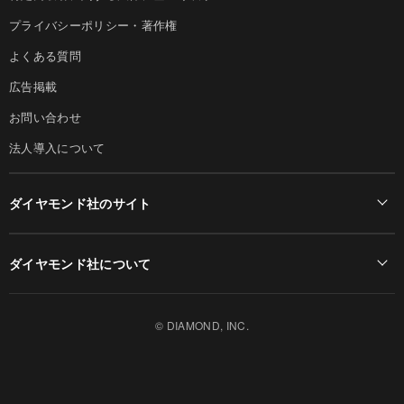
プライバシーポリシー・著作権
よくある質問
広告掲載
お問い合わせ
法人導入について
ダイヤモンド社のサイト
Diamond Online(English)
ダイヤモンド社について
週刊ダイヤモンド
ダイヤモンド社TOP
DIAMONDハーバード・ビジネス・レビュー
© DIAMOND, INC.
会社概要
ダイヤモンドZAi（デジタル版）
採用情報
書籍オンライン
お知らせ
ザイ・オンライン