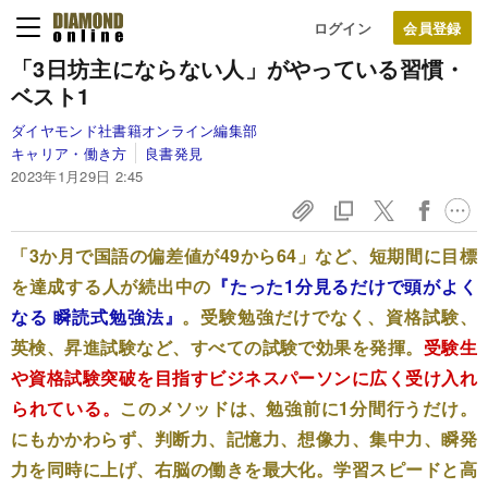
ログイン
「3日坊主にならない人」がやっている習慣・
ベスト1
ダイヤモンド社書籍オンライン編集部
キャリア・働き方
良書発見
2023年1月29日 2:45
「3か月で国語の偏差値が49から64」など、短期間に目標
を達成する人が続出中の
『たった1分見るだけで頭がよく
なる 瞬読式勉強法』
。受験勉強だけでなく、資格試験、
英検、昇進試験など、すべての試験で効果を発揮。
受験生
や資格試験突破を目指すビジネスパーソンに広く受け入れ
られている。
このメソッドは、勉強前に1分間行うだけ。
にもかかわらず、判断力、記憶力、想像力、集中力、瞬発
力を同時に上げ、右脳の働きを最大化。学習スピードと高