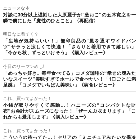
ニュースな本
対談に30分以上遅刻した大原麗子が“激おこ”の五木寛之を一
瞬で虜にした「魔性のひとこと」〈再配信〉
明日なに着てく？
「生地が気持ちいい！」無印良品の“風を通すワイドパン
ツ”サラッと涼しくて快適！「さらりと着用できて嬉しい」
「今から秋、ずっといけそう」《購入レビュー》
今日のリーマンめし!!
「めっちゃ好き。毎年食べてる」コメダ珈琲の“幸せの塊みた
いなスイーツ”美味すぎてホールで食べたい！「1口ごとに満
足感」「コメダでいちばん美味い」《実食レビュー》
これ、買ってよかった！
小銭が取りやすくて感動…！ハニーズの“コンパクトな財
布”お会計がスムーズになった！「ぜーんぶ収まります」「こ
れからも愛用します」《購入レビュー》
これ、買ってよかった！
こういうの待ってた…！セリアの「ミニチュアみたいな保冷