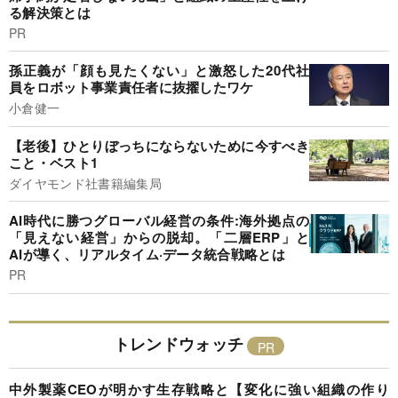
る解決策とは
PR
孫正義が「顔も見たくない」と激怒した20代社
員をロボット事業責任者に抜擢したワケ
小倉健一
【老後】ひとりぼっちにならないために今すべき
こと・ベスト1
ダイヤモンド社書籍編集局
AI時代に勝つグローバル経営の条件:海外拠点の
「見えない経営」からの脱却。「二層ERP」と
AIが導く、リアルタイム·データ統合戦略とは
PR
トレンドウォッチ
中外製薬CEOが明かす生存戦略と【変化に強い組織の作り