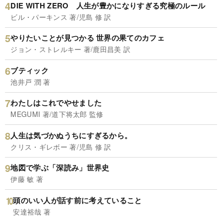
DIE WITH ZERO 人生が豊かになりすぎる究極のルール
ビル・パーキンス 著/児島 修 訳
やりたいことが見つかる 世界の果てのカフェ
ジョン・ストレルキー 著/鹿田昌美 訳
ブティック
池井戸 潤 著
わたしはこれでやせました
MEGUMI 著/道下将太郎 監修
人生は気づかぬうちにすぎるから。
クリス・ギレボー 著/児島 修 訳
地図で学ぶ「深読み」世界史
伊藤 敏 著
頭のいい人が話す前に考えていること
安達裕哉 著