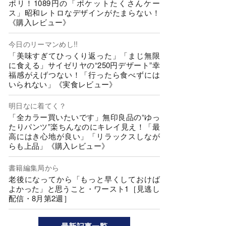
ポリ！1089円の「ポケットたくさんケー
ス」昭和レトロなデザインがたまらない！
《購入レビュー》
今日のリーマンめし!!
「美味すぎてひっくり返った」「まじ無限
に食える」サイゼリヤの“250円デザート”幸
福感がえげつない！「行ったら食べずには
いられない」《実食レビュー》
明日なに着てく？
「全カラー買いたいです」無印良品の“ゆっ
たりパンツ”楽ちんなのにキレイ見え！「最
高にはき心地が良い」「リラックスしなが
らも上品」《購入レビュー》
書籍編集局から
老後になってから「もっと早くしておけば
よかった」と思うこと・ワースト1［見逃し
配信・8月第2週］
最新記事一覧