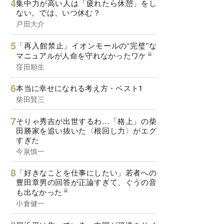
集中力が高い人は「疲れたら休憩」をし
ない。では、いつ休む？
戸田大介
「再入館禁止」イオンモールの“完璧”な
マニュアルが人命を守れなかったワケ
窪田順生
本当に幸せになれる考え方・ベスト1
柴田賢三
そりゃ秀吉が出世するわ…「格上」の柴
田勝家を追い抜いた〈根回し力〉がエグ
すぎた
今泉慎一
「好きなことを仕事にしたい」若者への
豊田章男の回答が正論すぎて、ぐうの音
も出なかった
小倉健一