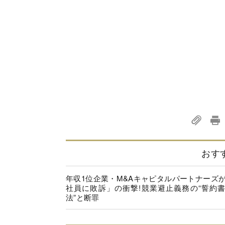
おす
年収1位企業・M&Aキャピタルパートナーズ
社員に敗訴」の衝撃!競業避止義務の“誓約
法”と断罪