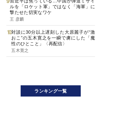
習近平は焦っている…中国が弾道ミサイ
ルを「ロケット軍」ではなく「海軍」に
撃たせた切実なワケ
王 彦麟
対談に30分以上遅刻した大原麗子が“激
おこ”の五木寛之を一瞬で虜にした「魔
性のひとこと」〈再配信〉
五木寛之
ランキング一覧