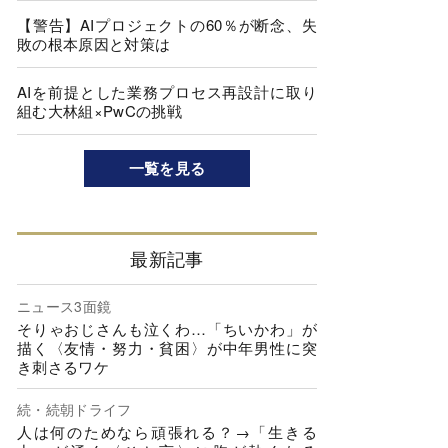
【警告】AIプロジェクトの60％が断念、失
敗の根本原因と対策は
AIを前提とした業務プロセス再設計に取り
組む大林組×PwCの挑戦
一覧を見る
最新記事
ニュース3面鏡
そりゃおじさんも泣くわ…「ちいかわ」が
描く〈友情・努力・貧困〉が中年男性に突
き刺さるワケ
続・続朝ドライフ
人は何のためなら頑張れる？→「生きる