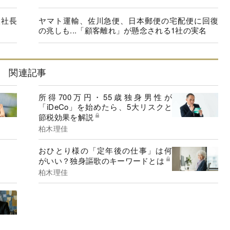
人社長
ヤマト運輸、佐川急便、日本郵便の宅配便に回復
の兆しも...「顧客離れ」が懸念される1社の実名
関連記事
所得700万円・55歳独身男性が
「iDeCo」を始めたら、5大リスクと
節税効果を解説
柏木理佳
おひとり様の「定年後の仕事」は何
がいい？独身謳歌のキーワードとは
柏木理佳