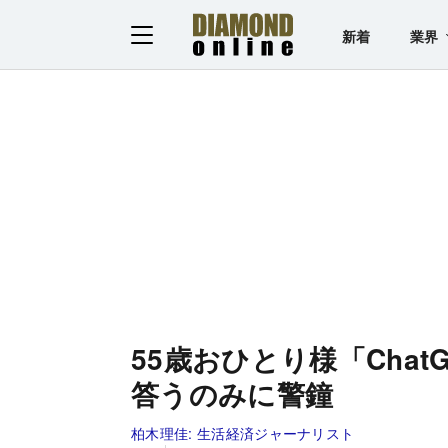
新着
業界
55歳おひとり様「Cha
答うのみに警鐘
柏木理佳:
生活経済ジャーナリスト