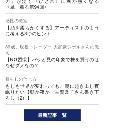
力」が湧く〈ひと言〉に胸が熱くなる
〈風、薫る第94回〉
感性の教室
【頭を柔らかくする】アーティストのよう
に考える3つのヒント
89歳、現役トレーダー 大富豪シゲルさんの教
え
【NG習慣】パッと見の印象で株を買うのは
なぜダメなの？
暮らしの信じ方
もしも世界が変わっても、朝に起き出し夜
眠りたい【朝か夜か・古賀及子さん書き下
ろし（2）】
最新記事一覧