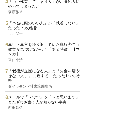
「つい残業してしまう人」がお昼休みに
やってしまうこと
萩原雅裕
「本当に頭のいい人」が「執着しない」
たった1つの習慣
古川武士
暴行・暴言を繰り返していた非行少年→
教官が気づけなかった「ある特徴」【マ
ンガ】
宮口幸治
「老後が退屈になる人」と「お金を増や
せない人」に共通する、たった1つの特
徴
ダイヤモンド社書籍編集局
メールで「～です」を「～と思います」
とわざわざ書く人が知らない事実
西田延弘