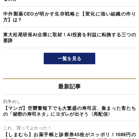
中外製薬CEOが明かす生存戦略と【変化に強い組織の作り
方】は？
東大松尾研発AI企業に取材！AI投資を利益に転換する三つの
要諦
一覧を見る
最新記事
戦争めし
【マンガ】空襲警報下でも大繁盛の寿司店、集まった客たち
の「秘密の寿司ネタ」にヨダレが出そう〈再配信〉
これ、買ってよかった！
【しまむら】お薬手帳と診察券45枚がスッポリ！1089円の