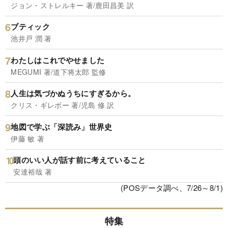
ジョン・ストレルキー 著/鹿田昌美 訳
ブティック
池井戸 潤 著
わたしはこれでやせました
MEGUMI 著/道下将太郎 監修
人生は気づかぬうちにすぎるから。
クリス・ギレボー 著/児島 修 訳
地図で学ぶ「深読み」世界史
伊藤 敏 著
頭のいい人が話す前に考えていること
安達裕哉 著
(POSデータ調べ、7/26～8/1)
特集