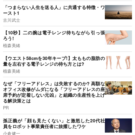
「つまらない人生を送る人」に共通する特徴・ワ
ースト1
古川武士
【10秒】二の腕は電子レンジ待ちながら引っ張
ろう!
植森美緒
【ウエスト58cmを30年キープ!】太ももの脂肪の
量を左右する電子レンジの待ち方とは?
植森美緒
なぜ「フリーアドレス」は失敗するのか? 高額な
オフィス改修がムダになる「フリーアドレスの座
席予約が定着しない元凶」と組織の生産性を上げ
る解決策とは
PR
孫正義が「顔も見たくない」と激怒した20代社
員をロボット事業責任者に抜擢したワケ
小倉健一