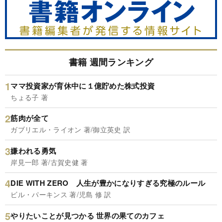
書籍 週間ランキング
ママ投資家が育休中に１億貯めた株式投資
ちょる子 著
筋肉が全て
ガブリエル・ライオン 著/御立英史 訳
嫌われる勇気
岸見一郎 著/古賀史健 著
DIE WITH ZERO 人生が豊かになりすぎる究極のルール
ビル・パーキンス 著/児島 修 訳
やりたいことが見つかる 世界の果てのカフェ