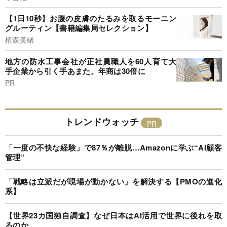
【1日10秒】お腹の皮膚のたるみを取るモーニン
グルーティン【書籍編集局セレクション】
植森美緒
地方の防水工事会社が正社員職人を60人育て大
手企業から引く手あまた。年商は30倍に
PR
トレンドウォッチ
「一度の不快な経験」で87％が離脱…Amazonに学ぶ“AI顧客
管理”
「戦略は立派だが現場が動かない」を解決する【PMOの進化
系】
【世界23カ国独自調査】なぜ日本はAI活用で世界に後れを取
るのか