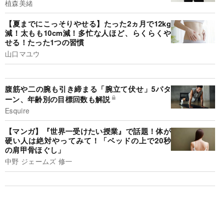
植森美緒
【夏までにこっそりやせる】たった2ヵ月で12kg
減！太もも10cm減！多忙な人ほど、らくらくや
せる！たった1つの習慣
山口マユウ
腹筋や二の腕も引き締まる「腕立て伏せ」5パタ
ーン、年齢別の目標回数も解説
Esquire
【マンガ】『世界一受けたい授業』で話題！体が
硬い人は絶対やってみて！「ベッドの上で20秒
の肩甲骨ほぐし」
中野 ジェームズ 修一