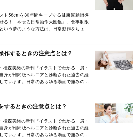
ト58cmを30年間キープする健康運動指導
せる！ やせる日常動作大図鑑』。食事制限
という夢のような方法は、日常動作をちょっ
では、「生きてるだけで、自然とやせる！」
操作するときの注意点とは？
・植森美緒の新刊『イラストでわかる 肩・
自身が椎間板ヘルニアと診断された過去の経
しています。日常のあらゆる場面で痛みの出
出なくなり、全身の痛みが解消します。長い
！
をするときの注意点とは？
・植森美緒の新刊『イラストでわかる 肩・
自身が椎間板ヘルニアと診断された過去の経
しています。日常のあらゆる場面で痛みの出