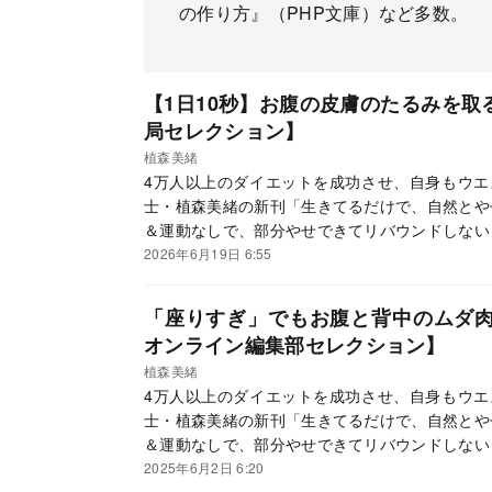
の作り方』（PHP文庫）など多数。
【1日10秒】お腹の皮膚のたるみを
局セレクション】
植森美緒
4万人以上のダイエットを成功させ、自身もウエス
士・植森美緒の新刊「生きてるだけで、自然とや
＆運動なしで、部分やせできてリバウンドしない
と変えるだけという簡単なことだった！ 本連載
2026年6月19日 6:55
さまざまな日常動作を紹介していきます。
「座りすぎ」でもお腹と背中のムダ
オンライン編集部セレクション】
植森美緒
4万人以上のダイエットを成功させ、自身もウエス
士・植森美緒の新刊「生きてるだけで、自然とや
＆運動なしで、部分やせできてリバウンドしない
と変えるだけという簡単なことだった！ 本連載
2025年6月2日 6:20
さまざまな日常動作を紹介していきます。