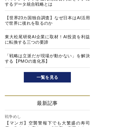
するデータ統合戦略とは
【世界23カ国独自調査】なぜ日本はAI活用
で世界に後れを取るのか
東大松尾研発AI企業に取材！AI投資を利益
に転換する三つの要諦
「戦略は立派だが現場が動かない」を解決
する【PMOの進化系】
一覧を見る
最新記事
戦争めし
【マンガ】空襲警報下でも大繁盛の寿司