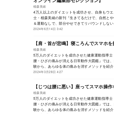
オンライン編集部セレクション】
植森美緒
4万人以上のダイエットを成功させ、自身もウエス
士・植森美緒の新刊『生きてるだけで、自然とや
＆運動なしで、部分やせできてリバウンドしない
と変えるだけという簡単なことだった！ 本連載
2024年6月14日 3:42
さまざまな日常動作を紹介していきます。
【肩・首が悲鳴】寝ころんでスマホを
植森美緒
5万人のダイエットを成功させた健康運動指導士
腰・ひざの痛みが消える日常動作大図鑑』では、
験から、あらゆる体の痛みを消すメソッドを紹介
ない動作を身につければ、いま痛い部分の痛みが
2024年3月28日 4:27
人生、どこも痛くない体は大きな財産になります
【じつは腰に悪い】座ってスマホ操作
植森美緒
5万人のダイエットを成功させた健康運動指導士
腰・ひざの痛みが消える日常動作大図鑑』では、
験から、あらゆる体の痛みを消すメソッドを紹介