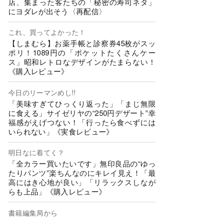
店、集まった客たちの「秘密の寿司ネタ」
にヨダレが出そう〈再配信〉
これ、買ってよかった！
【しまむら】お薬手帳と診察券45枚がスッ
ポリ！1089円の「ポケットたくさんケー
ス」昭和レトロなデザインがたまらない！
《購入レビュー》
今日のリーマンめし!!
「美味すぎてひっくり返った」「まじ無限
に食える」サイゼリヤの“250円デザート”幸
福感がえげつない！「行ったら食べずには
いられない」《実食レビュー》
明日なに着てく？
「全カラー買いたいです」無印良品の“ゆっ
たりパンツ”楽ちんなのにキレイ見え！「最
高にはき心地が良い」「リラックスしなが
らも上品」《購入レビュー》
書籍編集局から