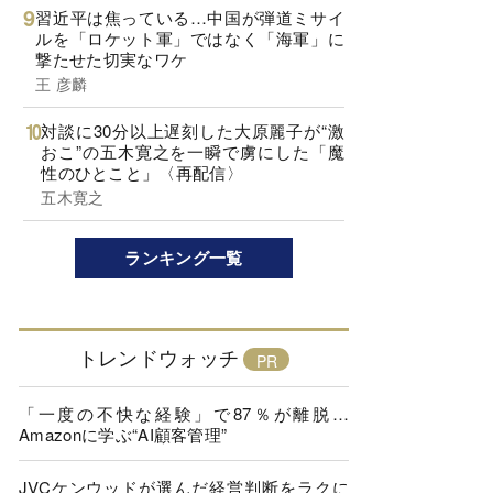
習近平は焦っている…中国が弾道ミサイ
ルを「ロケット軍」ではなく「海軍」に
撃たせた切実なワケ
王 彦麟
対談に30分以上遅刻した大原麗子が“激
おこ”の五木寛之を一瞬で虜にした「魔
性のひとこと」〈再配信〉
五木寛之
ランキング一覧
トレンドウォッチ
「一度の不快な経験」で87％が離脱…
Amazonに学ぶ“AI顧客管理”
JVCケンウッドが選んだ経営判断をラクに