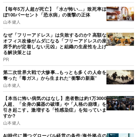
【毎年5万人超が死亡】「水が怖い...」致死率ほ
ぼ100パーセント「恐水病」の衝撃の正体
山本健人
なぜ「フリーアドレス」は失敗するのか? 高額な
オフィス改修がムダになる「フリーアドレスの座
席予約が定着しない元凶」と組織の生産性を上げ
る解決策とは
PR
第二次世界大戦で大惨事...もっとも多くの人命を
奪った「毒ガス」から生まれた“衝撃の新薬”
山本健人
【本当に怖い病気のはなし】患者数は約1万3000
人超、「全身の臓器の破壊」や「人格の崩壊」を
引き起こす。激増する「性感染症」を知っていま
すか?
山本健人
AI時代に勝つグローバル経営の条件:海外拠点の