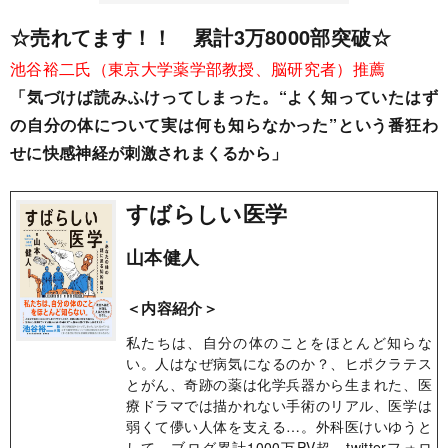
☆売れてます！！ 累計3万8000部突破☆
池谷裕二氏（東京大学薬学部教授、脳研究者）推薦
「気づけば読みふけってしまった。“よく知っていたはず
の自分の体について実は何も知らなかった”という番狂わ
せに快感神経が刺激されまくるから」
すばらしい医学
山本健人
＜内容紹介＞
私たちは、自分の体のことをほとんど知らな
い。人はなぜ病気になるのか？、ヒポクラテス
とがん、奇跡の薬は化学兵器から生まれた、医
療ドラマでは描かれない手術のリアル、医学は
弱くて儚い人体を支える…。外科医けいゆうと
して、ブログ累計1000万PV超、twitterフォロ