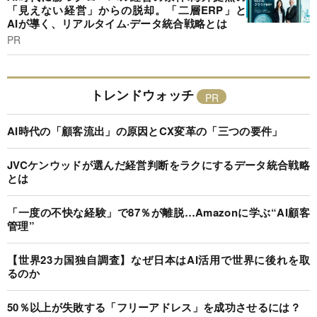
「見えない経営」からの脱却。「二層ERP」と
AIが導く、リアルタイム·データ統合戦略とは
PR
トレンドウォッチ
AI時代の「顧客流出」の原因とCX変革の「三つの要件」
JVCケンウッドが選んだ経営判断をラクにするデータ統合戦略
とは
「一度の不快な経験」で87％が離脱…Amazonに学ぶ“AI顧客
管理”
【世界23カ国独自調査】なぜ日本はAI活用で世界に後れを取
るのか
50％以上が失敗する「フリーアドレス」を成功させるには？