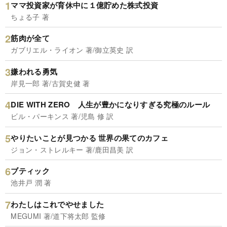
ママ投資家が育休中に１億貯めた株式投資
ちょる子 著
筋肉が全て
ガブリエル・ライオン 著/御立英史 訳
嫌われる勇気
岸見一郎 著/古賀史健 著
DIE WITH ZERO 人生が豊かになりすぎる究極のルール
ビル・パーキンス 著/児島 修 訳
やりたいことが見つかる 世界の果てのカフェ
ジョン・ストレルキー 著/鹿田昌美 訳
ブティック
池井戸 潤 著
わたしはこれでやせました
MEGUMI 著/道下将太郎 監修