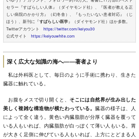
セラー『すばらしい人体』（ダイヤモンド社）、『医者が教える正
しい病院のかかり方』（幻冬舎）、『もったいない患者対応』（じ
ほう）、新刊に『
』（ダイヤモンド社）ほか多数。
すばらしい医学
Twitterアカウント
https://twitter.com/keiyou30
公式サイト
https://keiyouwhite.com
深く広大な知識の海へ――著者より
私は外科医として、毎日のように手術に携わり、生きた
臓器に触れている。
お腹をメスで切り開くと、
そこには自然界が生み出した
美しく複雑な構造物が横たわっている。
臓器の様子は、人
によって全く違う。黄色い内臓脂肪が分厚く臓器を覆って
いる人もいれば、内臓脂肪が白っぽくて薄い人もいる。胃
が大きく足側に伸びている人もいれば、上方にとどまる人