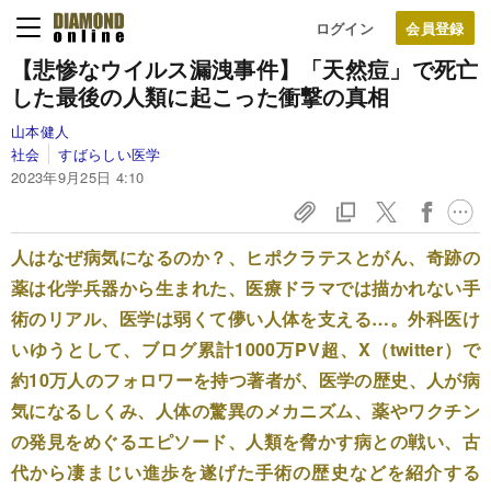
ログイン
【悲惨なウイルス漏洩事件】「天然痘」で死亡
した最後の人類に起こった衝撃の真相
山本健人
社会
すばらしい医学
2023年9月25日 4:10
人はなぜ病気になるのか？、ヒポクラテスとがん、奇跡の
薬は化学兵器から生まれた、医療ドラマでは描かれない手
術のリアル、医学は弱くて儚い人体を支える…。外科医け
いゆうとして、ブログ累計1000万PV超、X（twitter）で
約10万人のフォロワーを持つ著者が、医学の歴史、人が病
気になるしくみ、人体の驚異のメカニズム、薬やワクチン
の発見をめぐるエピソード、人類を脅かす病との戦い、古
代から凄まじい進歩を遂げた手術の歴史などを紹介する