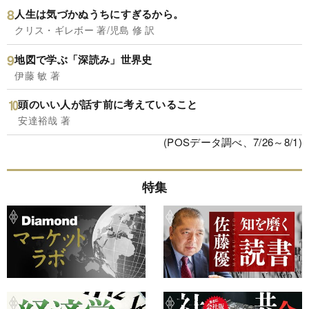
人生は気づかぬうちにすぎるから。
クリス・ギレボー 著/児島 修 訳
地図で学ぶ「深読み」世界史
伊藤 敏 著
頭のいい人が話す前に考えていること
安達裕哉 著
(POSデータ調べ、7/26～8/1)
特集