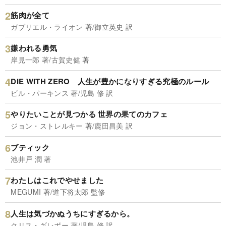
筋肉が全て
ガブリエル・ライオン 著/御立英史 訳
嫌われる勇気
岸見一郎 著/古賀史健 著
DIE WITH ZERO 人生が豊かになりすぎる究極のルール
ビル・パーキンス 著/児島 修 訳
やりたいことが見つかる 世界の果てのカフェ
ジョン・ストレルキー 著/鹿田昌美 訳
ブティック
池井戸 潤 著
わたしはこれでやせました
MEGUMI 著/道下将太郎 監修
人生は気づかぬうちにすぎるから。
クリス・ギレボー 著/児島 修 訳