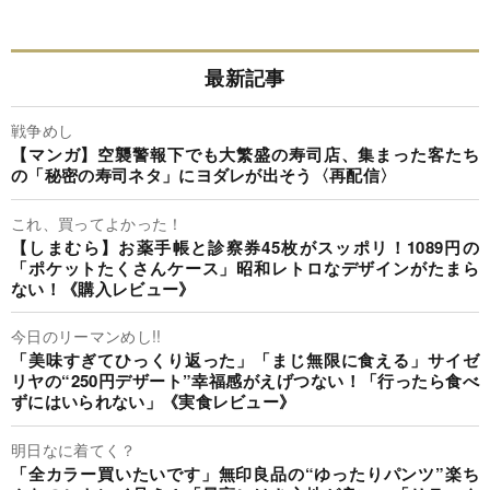
最新記事
戦争めし
【マンガ】空襲警報下でも大繁盛の寿司店、集まった客たち
の「秘密の寿司ネタ」にヨダレが出そう〈再配信〉
これ、買ってよかった！
【しまむら】お薬手帳と診察券45枚がスッポリ！1089円の
「ポケットたくさんケース」昭和レトロなデザインがたまら
ない！《購入レビュー》
今日のリーマンめし!!
「美味すぎてひっくり返った」「まじ無限に食える」サイゼ
リヤの“250円デザート”幸福感がえげつない！「行ったら食べ
ずにはいられない」《実食レビュー》
明日なに着てく？
「全カラー買いたいです」無印良品の“ゆったりパンツ”楽ち