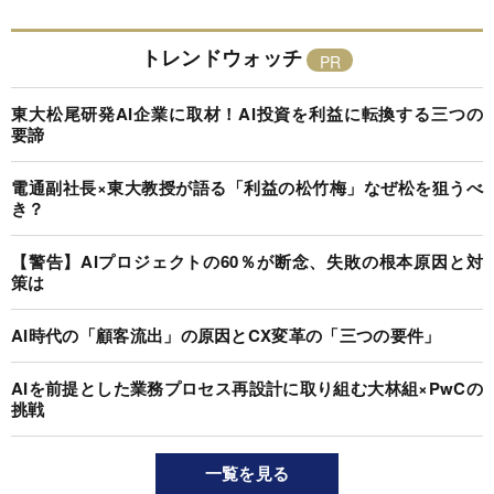
トレンドウォッチ
東大松尾研発AI企業に取材！AI投資を利益に転換する三つの
要諦
電通副社長×東大教授が語る「利益の松竹梅」なぜ松を狙うべ
き？
【警告】AIプロジェクトの60％が断念、失敗の根本原因と対
策は
AI時代の「顧客流出」の原因とCX変革の「三つの要件」
AIを前提とした業務プロセス再設計に取り組む大林組×PwCの
挑戦
一覧を見る