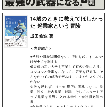
14歳のときに教えてほしかっ
た 起業家という冒険
成田修造 著
＜内容紹介＞
●学歴や職歴は関係ない、行動を起こすものだ
けが全てを制する
偏差値の高い大学を卒業して有名企業に入り、
コツコツと仕事をこなして、定年を迎える。そ
んなかつての成功モデルは、いまやリスクでし
かない。
失敗を恐れず、１つの場所に固執しない。副
業、独立、社内起業、転職、そしてスタートア
ップ起業を視野に入れる学生・会社員必読の
書。
●会社員であることは人生のリスクである