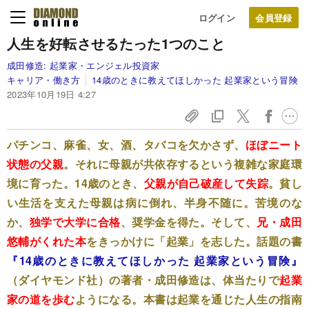
ログイン
人生を好転させるたった1つのこと
成田修造:
起業家・エンジェル投資家
キャリア・働き方
14歳のときに教えてほしかった 起業家という冒険
2023年10月19日 4:27
パチンコ、麻雀、女、酒、タバコを欠かさず、
ほぼニート
状態の父親
。それに母親が共依存するという複雑な家庭環
境に育った。14歳のとき、
父親が自己破産して失踪
。貧し
い生活を支えた母親は病に倒れ、半身不随に。苦境のな
か、
独学で大学に合格
、奨学金を得た。そして、
兄・成田
悠輔がくれた本
をきっかけに「起業」を志した。話題の書
『14歳のときに教えてほしかった 起業家という冒険』
（ダイヤモンド社）の著者・成田修造は、体当たりで
起業
家の道を歩む
ようになる。本書は起業を通じた人生の指南