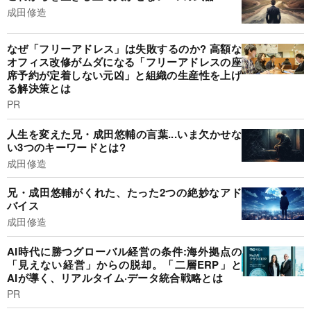
成田修造
なぜ「フリーアドレス」は失敗するのか? 高額な
オフィス改修がムダになる「フリーアドレスの座
席予約が定着しない元凶」と組織の生産性を上げ
る解決策とは
PR
人生を変えた兄・成田悠輔の言葉...いま欠かせな
い3つのキーワードとは?
成田修造
兄・成田悠輔がくれた、たった2つの絶妙なアド
バイス
成田修造
AI時代に勝つグローバル経営の条件:海外拠点の
「見えない経営」からの脱却。「二層ERP」と
AIが導く、リアルタイム·データ統合戦略とは
PR