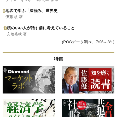
地図で学ぶ「深読み」世界史
伊藤 敏 著
頭のいい人が話す前に考えていること
安達裕哉 著
(POSデータ調べ、7/26～8/1)
特集