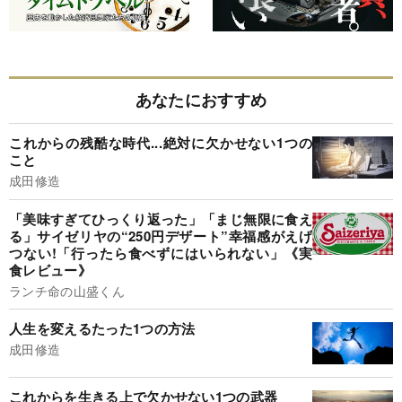
あなたにおすすめ
これからの残酷な時代...絶対に欠かせない1つの
こと
成田修造
「美味すぎてひっくり返った」「まじ無限に食え
る」サイゼリヤの“250円デザート”幸福感がえげ
つない!「行ったら食べずにはいられない」《実
食レビュー》
ランチ命の山盛くん
人生を変えるたった1つの方法
成田修造
これからを生きる上で欠かせない1つの武器