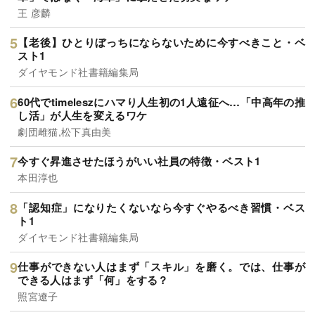
王 彦麟
【老後】ひとりぼっちにならないために今すべきこと・ベ
スト1
ダイヤモンド社書籍編集局
60代でtimeleszにハマり人生初の1人遠征へ…「中高年の推
し活」が人生を変えるワケ
劇団雌猫,松下真由美
今すぐ昇進させたほうがいい社員の特徴・ベスト1
本田淳也
「認知症」になりたくないなら今すぐやるべき習慣・ベス
ト1
ダイヤモンド社書籍編集局
仕事ができない人はまず「スキル」を磨く。では、仕事が
できる人はまず「何」をする？
照宮遼子