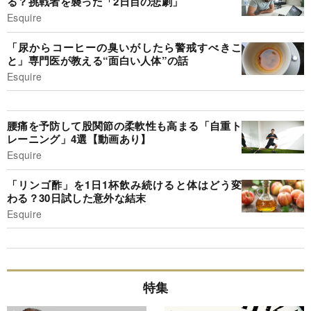
る？挑戦者を襲った「2日目の悲劇」
Esquire
「尿からコーヒーの臭いがしたら警戒すべきこ
と」専門医が教える“面白い人体”の話
Esquire
腰痛を予防して股関節の柔軟性も高まる「自重ト
レーニング」4選【動画あり】
Esquire
「リンゴ酢」を1日1杯飲み続けると体はどう変
わる？30日試した意外な結末
Esquire
特集