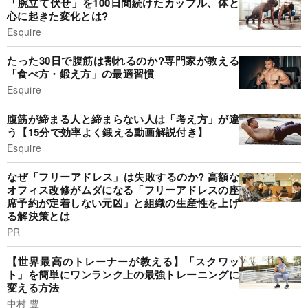
「腕立て伏せ」を100日間続けたカップル、体と
心に起きた変化とは?
Esquire
たった30日で腹筋は割れるのか?専門家が教える
「食べ方・鍛え方」の最適習慣
Esquire
腹筋が締まる人と締まらない人は「考え方」が違
う【15分で効率よく鍛える動画解説付き】
Esquire
なぜ「フリーアドレス」は失敗するのか? 高額な
オフィス改修がムダになる「フリーアドレスの座
席予約が定着しない元凶」と組織の生産性を上げ
る解決策とは
PR
【世界最高のトレーナーが教える】「スクワッ
ト」を簡単にワンランク上の最強トレーニングに
変える方法
中村 豊