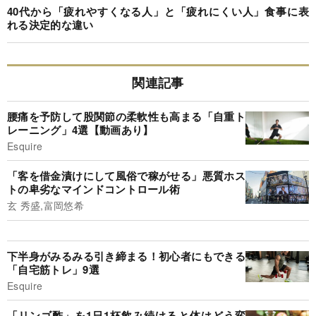
40代から「疲れやすくなる人」と「疲れにくい人」食事に表
れる決定的な違い
関連記事
腰痛を予防して股関節の柔軟性も高まる「自重ト
レーニング」4選【動画あり】
Esquire
「客を借金漬けにして風俗で稼がせる」悪質ホス
トの卑劣なマインドコントロール術
玄 秀盛,富岡悠希
下半身がみるみる引き締まる！初心者にもできる
「自宅筋トレ」9選
Esquire
「リンゴ酢」を1日1杯飲み続けると体はどう変