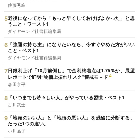
佐藤秀峰
老後になってから「もっと早くしておけばよかった」と思
うこと・ワースト1
ダイヤモンド社書籍編集局
「強運の持ち主」になりたいなら、今すぐやめた方がいい
こと・ベスト1
ダイヤモンド社書籍編集局
日銀利上げ「10月前倒し」で金利終着点は1.75％か、展望
レポートで鮮明“物価上振れリスク”警戒モ－ド
森田京平
「いつまでも若々しい人」がやっている習慣・ベスト1
古川武士
「地頭のいい人」と「地頭の悪い人」を残酷に分断する、
たった1つの違い。
小川晶子