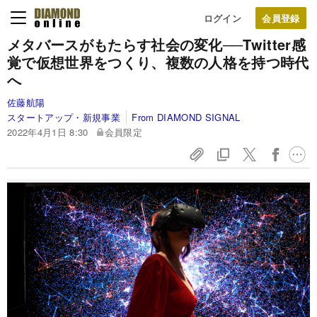
ログイン
メタバースがもたらす社会の変化──Twitter感
覚で仮想世界をつくり、複数の人格を持つ時代
へ
佐藤航陽
スタートアップ・新規事業
From DIAMOND SIGNAL
2022年4月1日 8:30
会員限定