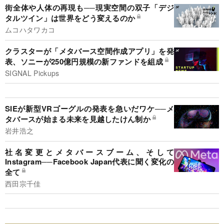
街全体や人体の再現も──現実空間の双子「デジ
タルツイン」は世界をどう変えるのか
ムコハタワカコ
クラスターが「メタバース空間作成アプリ」を発
表、ソニーが250億円規模の新ファンドを組成
SIGNAL Pickups
SIEが新型VRゴーグルの発表を急いだワケ──メ
タバースが始まる未来を見越したけん制か
岩井浩之
社名変更とメタバースブーム、そして
Instagram──Facebook Japan代表に聞く変化の
全て
西田宗千佳