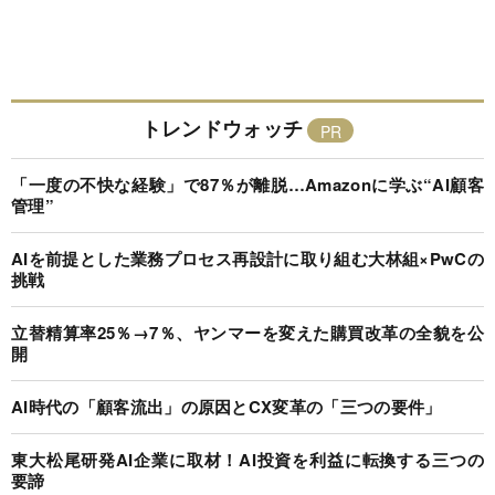
トレンドウォッチ
「一度の不快な経験」で87％が離脱…Amazonに学ぶ“AI顧客
管理”
AIを前提とした業務プロセス再設計に取り組む大林組×PwCの
挑戦
立替精算率25％→7％、ヤンマーを変えた購買改革の全貌を公
開
AI時代の「顧客流出」の原因とCX変革の「三つの要件」
東大松尾研発AI企業に取材！AI投資を利益に転換する三つの
要諦