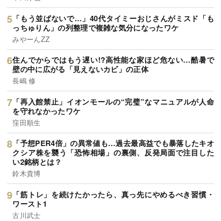
「もう並ばないで…」40代タイミーおじさんがミスド「も
っちゅりん」の列整理で複雑な気分になったワケ
みやーんZZ
住んでからではもう遅い!?高性能な家ほど危ない…酷暑で
壁の中に広がる「見えないカビ」の正体
長嶋 修
「再入館禁止」イオンモールの“完璧”なマニュアルが人命
を守れなかったワケ
窪田順生
「予想PER4倍」の異常値も…過去最高益でも暴落したキオ
クシア株を襲う「恐怖相場」の裏側、反発局面で注目した
い2銘柄とは？
鈴木貴博
「筋トレ」を続けたかったら、真っ先にやめるべき習慣・
ワースト1
古川武士