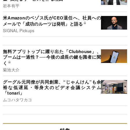
岩本有平
米Amazonのベゾス氏がCEO退任へ、社員への
メールで「成功のルーツは発明」と語る
SIGNAL Pickups
無料アプリトップに躍り出た「Clubhouse」、
ブームは一過性？──今後の成長の鍵を識者に聞
く
菊池大介
グーグル元同僚が共同創業、“じゃんけん”も余
裕な低遅延・等身大のビデオ会議システム
「tonari」
ムコハタワカコ