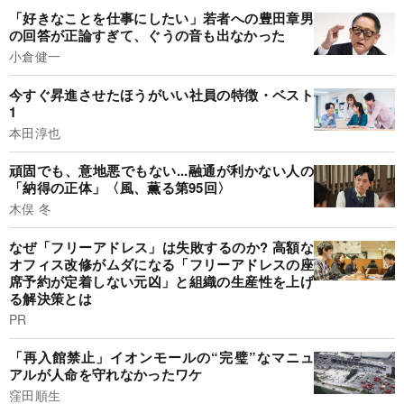
「好きなことを仕事にしたい」若者への豊田章男
の回答が正論すぎて、ぐうの音も出なかった
小倉健一
今すぐ昇進させたほうがいい社員の特徴・ベスト
1
本田淳也
頑固でも、意地悪でもない...融通が利かない人の
「納得の正体」〈風、薫る第95回〉
木俣 冬
なぜ「フリーアドレス」は失敗するのか? 高額な
オフィス改修がムダになる「フリーアドレスの座
席予約が定着しない元凶」と組織の生産性を上げ
る解決策とは
PR
「再入館禁止」イオンモールの“完璧”なマニュ
アルが人命を守れなかったワケ
窪田順生