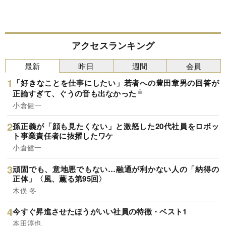
アクセスランキング
最新
昨日
週間
会員
「好きなことを仕事にしたい」若者への豊田章男の回答が
正論すぎて、ぐうの音も出なかった
小倉健一
孫正義が「顔も見たくない」と激怒した20代社員をロボッ
ト事業責任者に抜擢したワケ
小倉健一
頑固でも、意地悪でもない…融通が利かない人の「納得の
正体」〈風、薫る第95回〉
木俣 冬
今すぐ昇進させたほうがいい社員の特徴・ベスト1
本田淳也