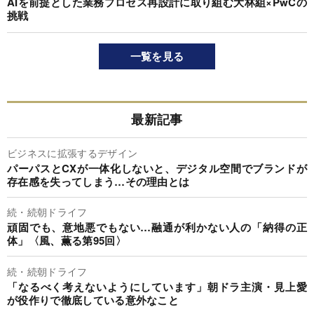
AIを前提とした業務プロセス再設計に取り組む大林組×PwCの
挑戦
一覧を見る
最新記事
ビジネスに拡張するデザイン
パーパスとCXが一体化しないと、デジタル空間でブランドが
存在感を失ってしまう…その理由とは
続・続朝ドライフ
頑固でも、意地悪でもない…融通が利かない人の「納得の正
体」〈風、薫る第95回〉
続・続朝ドライフ
「なるべく考えないようにしています」朝ドラ主演・見上愛
が役作りで徹底している意外なこと