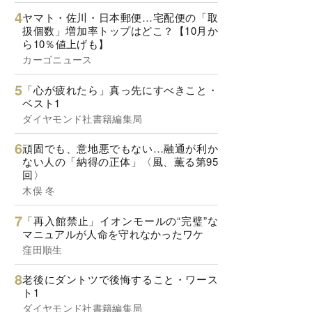
ヤマト・佐川・日本郵便…宅配便の「取
扱個数」増加率トップはどこ？【10月か
ら10％値上げも】
カーゴニュース
「心が疲れたら」真っ先にすべきこと・
ベスト1
ダイヤモンド社書籍編集局
頑固でも、意地悪でもない…融通が利か
ない人の「納得の正体」〈風、薫る第95
回〉
木俣 冬
「再入館禁止」イオンモールの“完璧”な
マニュアルが人命を守れなかったワケ
窪田順生
老後にダントツで後悔すること・ワース
ト1
ダイヤモンド社書籍編集局