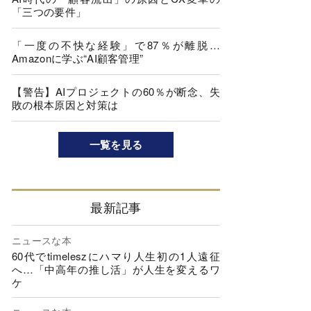
「三つの要件」
「一度の不快な経験」で87％が離脱…
Amazonに学ぶ“AI顧客管理”
【警告】AIプロジェクトの60％が断念、失
敗の根本原因と対策は
一覧を見る
最新記事
ニュースな本
60代でtimeleszにハマり人生初の1人遠征
へ…「中高年の推し活」が人生を変えるワ
ケ