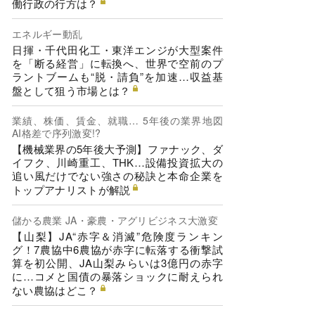
働行政の行方は？
エネルギー動乱
日揮・千代田化工・東洋エンジが大型案件
を「断る経営」に転換へ、世界で空前のプ
ラントブームも“脱・請負”を加速…収益基
盤として狙う市場とは？
業績、株価、賃金、就職… 5年後の業界地図
AI格差で序列激変!?
【機械業界の5年後大予測】ファナック、ダ
イフク、川崎重工、THK…設備投資拡大の
追い風だけでない強さの秘訣と本命企業を
トップアナリストが解説
儲かる農業 JA・豪農・アグリビジネス大激変
【山梨】JA“赤字＆消滅”危険度ランキン
グ！7農協中6農協が赤字に転落する衝撃試
算を初公開、JA山梨みらいは3億円の赤字
に…コメと国債の暴落ショックに耐えられ
ない農協はどこ？