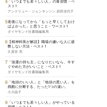
「いつまでも若々しい人」の食習慣・ベ
スト1
アンドリュー・ジェンキンソン,岩田佳代子
老後になってから「もっと早くしておけ
ばよかった」と思うこと・ワースト1
ダイヤモンド社書籍編集局
【精神科医が解説】職場の嫌いな人に疲
弊しない方法・ベスト1
久賀谷 亮
「強運の持ち主」になりたいなら、今す
ぐやめた方がいいこと・ベスト1
ダイヤモンド社書籍編集局
「地頭のいい人」と「地頭の悪い人」を
残酷に分断する、たった1つの違い。
小川晶子
「いつまでも若々しい人」がやっている
習慣・ベスト1