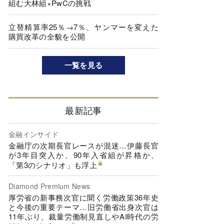
組む大林組×PwCの挑戦
立替精算率25％→7％、ヤンマーを変えた
購買改革の全貌を公開
一覧を見る
最新記事
金融インサイド
金融庁の次期長官レースが混迷…伊藤長官
が3年目突入か、90年入省組が昇格か、
「第3のシナリオ」も浮上
Diamond Premium News
厚労省の新事務次官に聞く労働政策36年史
と今後の重要テーマ…旧労働省出身次官は
11年ぶり、裁量労働制見直しやAI時代の労