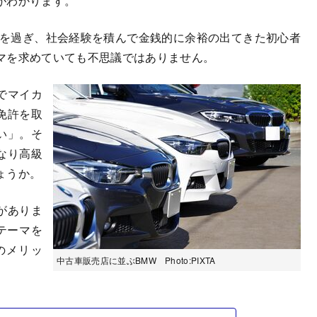
がわかります。
歳を過ぎ、社会経験を積んで金銭的に余裕の出てきた初心者
マを求めていても不思議ではありません。
でマイカ
免許を取
い」。そ
なり高級
ょうか。
がありま
テーマを
のメリッ
中古車販売店に並ぶBMW Photo:PIXTA