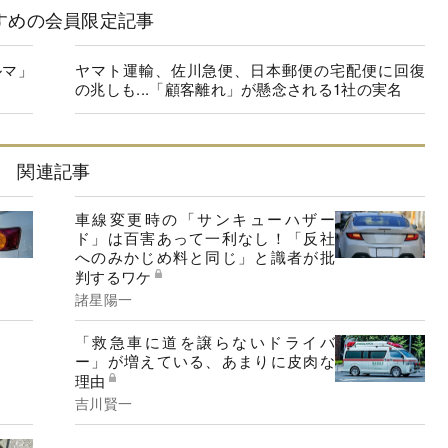
すめの会員限定記事
ルマ」
ヤマト運輸、佐川急便、日本郵便の宅配便に回復
の兆しも...「顧客離れ」が懸念される1社の実名
関連記事
車線変更時の「サンキューハザー
ド」は百害あって一利なし！「反社
へのみかじめ料と同じ」と識者が批
判するワケ
諸星陽一
「救急車に道を譲らないドライバ
ー」が増えている、あまりに皮肉な
理由
吉川賢一