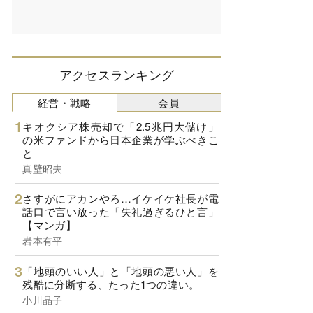
アクセスランキング
経営・戦略
会員
キオクシア株売却で「2.5兆円大儲け」
の米ファンドから日本企業が学ぶべきこ
と
真壁昭夫
さすがにアカンやろ…イケイケ社長が電
話口で言い放った「失礼過ぎるひと言」
【マンガ】
岩本有平
「地頭のいい人」と「地頭の悪い人」を
残酷に分断する、たった1つの違い。
小川晶子