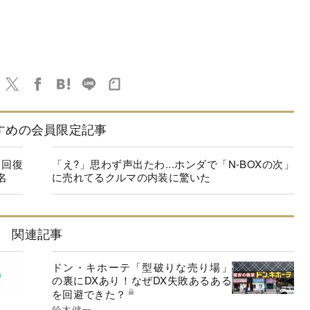
すめの会員限定記事
に回復
「え?」思わず声出たわ...ホンダで「N-BOXの次」
名
に売れてるクルマの内装に驚いた
関連記事
ドン・キホーテ「型破りな売り場」
の裏にDXあり！なぜDX失敗あるある
を回避できた？
鈴木健一