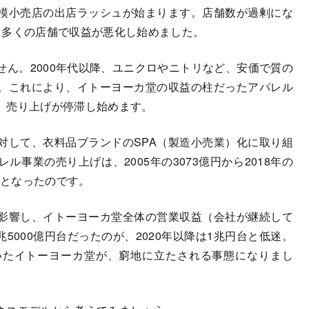
模小売店の出店ラッシュが始まります。店舗数が過剰にな
、多くの店舗で収益が悪化し始めました。
ん。2000年代以降、ユニクロやニトリなど、安価で質の
。これにより、イトーヨーカ堂の収益の柱だったアパレル
、売り上げが停滞し始めます。
して、衣料品ブランドのSPA（製造小売業）化に取り組
事業の売り上げは、2005年の3073億円から2018年の
果となったのです。
影響し、イトーヨーカ堂全体の営業収益（会社が継続して
兆5000億円台だったのが、2020年以降は1兆円台と低迷。
いたイトーヨーカ堂が、窮地に立たされる事態になりまし