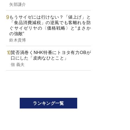
矢部謙介
もうサイゼには行けない？「値上げ」と
「食品消費減税」の逆風でも客離れを防
ぐサイゼリヤの〈価格戦略〉と“まさか
の強敵”
鈴木貴博
賛否渦巻くNHK特番にトヨタ有力OBが
口にした「皮肉なひとこと」
佃 義夫
ランキング一覧