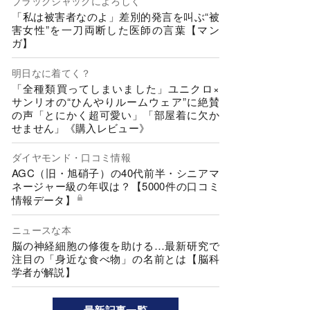
ブラックジャックによろしく
「私は被害者なのよ」差別的発言を叫ぶ“被
害女性”を一刀両断した医師の言葉【マン
ガ】
明日なに着てく？
「全種類買ってしまいました」ユニクロ×
サンリオの“ひんやりルームウェア”に絶賛
の声「とにかく超可愛い」「部屋着に欠か
せません」《購入レビュー》
ダイヤモンド・口コミ情報
AGC（旧・旭硝子）の40代前半・シニアマ
ネージャー級の年収は？【5000件の口コミ
情報データ】
ニュースな本
脳の神経細胞の修復を助ける…最新研究で
注目の「身近な食べ物」の名前とは【脳科
学者が解説】
最新記事一覧