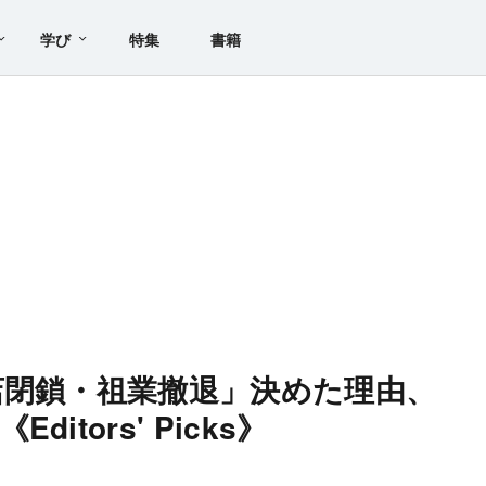
学び
特集
書籍
店閉鎖・祖業撤退」決めた理由、
tors' Picks》