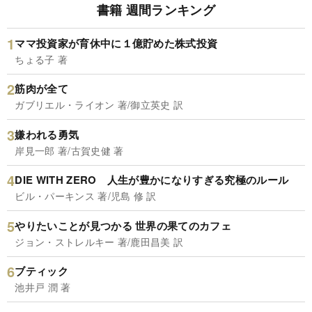
書籍 週間ランキング
ママ投資家が育休中に１億貯めた株式投資
ちょる子 著
筋肉が全て
ガブリエル・ライオン 著/御立英史 訳
嫌われる勇気
岸見一郎 著/古賀史健 著
DIE WITH ZERO 人生が豊かになりすぎる究極のルール
ビル・パーキンス 著/児島 修 訳
やりたいことが見つかる 世界の果てのカフェ
ジョン・ストレルキー 著/鹿田昌美 訳
ブティック
池井戸 潤 著