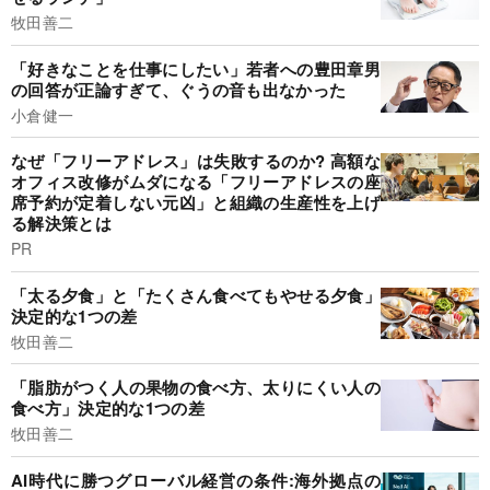
牧田善二
「好きなことを仕事にしたい」若者への豊田章男
の回答が正論すぎて、ぐうの音も出なかった
小倉健一
なぜ「フリーアドレス」は失敗するのか? 高額な
オフィス改修がムダになる「フリーアドレスの座
席予約が定着しない元凶」と組織の生産性を上げ
る解決策とは
PR
「太る夕食」と「たくさん食べてもやせる夕食」
決定的な1つの差
牧田善二
「脂肪がつく人の果物の食べ方、太りにくい人の
食べ方」決定的な1つの差
牧田善二
AI時代に勝つグローバル経営の条件:海外拠点の