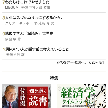
わたしはこれでやせました
MEGUMI 著/道下将太郎 監修
人生は気づかぬうちにすぎるから。
クリス・ギレボー 著/児島 修 訳
地図で学ぶ「深読み」世界史
伊藤 敏 著
頭のいい人が話す前に考えていること
安達裕哉 著
(POSデータ調べ、7/26～8/1)
特集