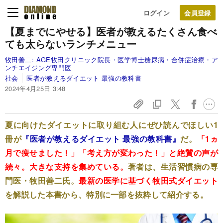
ログイン
【夏までにやせる】医者が教えるたくさん食べ
ても太らないランチメニュー
牧田善二:
AGE牧田クリニック院長・医学博士糖尿病・合併症治療・ア
ンチエイジング専門医
社会
医者が教えるダイエット 最強の教科書
2024年4月25日 3:48
夏に向けたダイエットに取り組む人にぜひ読んでほしい1
冊が
『医者が教えるダイエット 最強の教科書』
だ。
「1ヵ
月
で痩せました！」「考え方が変わった！」と絶賛の声が
続々。大きな支持を集めている。
著者は、生活習慣病の専
門医・牧田善二氏。
最新の医学に基づく牧田式ダイエット
を解説した本書から、特別に一部を抜粋して紹介する。