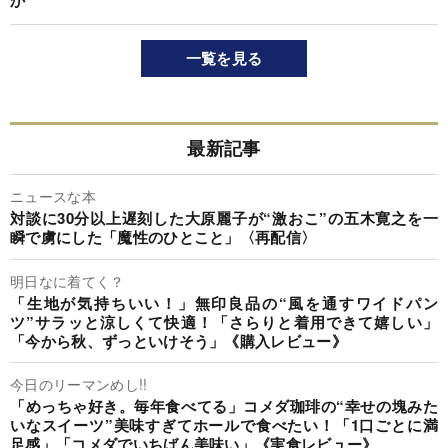
か
一覧を見る
最新記事
ニュースな本
対談に30分以上遅刻した大原麗子が“激おこ”の五木寛之を一
瞬で虜にした「魔性のひとこと」〈再配信〉
明日なに着てく？
「生地が気持ちいい！」無印良品の“風を通すワイドパン
ツ”サラッと涼しくて快適！「さらりと着用できて嬉しい」
「今から秋、ずっといけそう」《購入レビュー》
今日のリーマンめし!!
「めっちゃ好き。毎年食べてる」コメダ珈琲の“幸せの塊みた
いなスイーツ”美味すぎてホールで食べたい！「1口ごとに満
足感」「コメダでいちばん美味い」《実食レビュー》