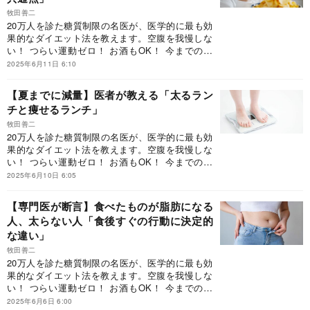
牧田善二
20万人を診た糖質制限の名医が、医学的に最も効
果的なダイエット法を教えます。空腹を我慢しな
い！ つらい運動ゼロ！ お酒もOK！ 今までのダ
イエットの思い込みを覆す、しっかり食べて健康
2025年6月11日 6:10
的にやせる方法です。
【夏までに減量】医者が教える「太るラン
チと痩せるランチ」
牧田善二
20万人を診た糖質制限の名医が、医学的に最も効
果的なダイエット法を教えます。空腹を我慢しな
い！ つらい運動ゼロ！ お酒もOK！ 今までのダ
イエットの思い込みを覆す、しっかり食べて健康
2025年6月10日 6:05
的にやせる方法です。
【専門医が断言】食べたものが脂肪になる
人、太らない人「食後すぐの行動に決定的
な違い」
牧田善二
20万人を診た糖質制限の名医が、医学的に最も効
果的なダイエット法を教えます。空腹を我慢しな
い！ つらい運動ゼロ！ お酒もOK！ 今までのダ
イエットの思い込みを覆す、しっかり食べて健康
2025年6月6日 6:00