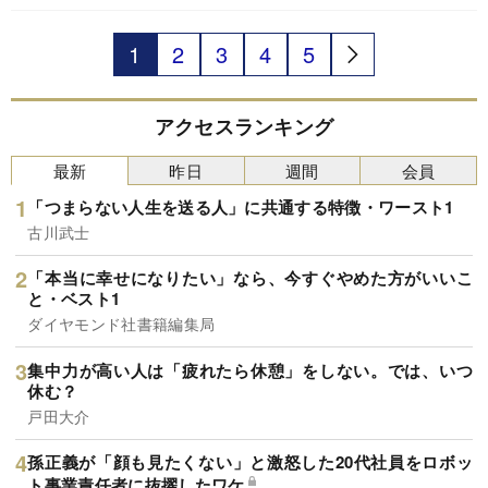
的にやせる方法です。
1
2
3
4
5
アクセスランキング
最新
昨日
週間
会員
「つまらない人生を送る人」に共通する特徴・ワースト1
古川武士
「本当に幸せになりたい」なら、今すぐやめた方がいいこ
と・ベスト1
ダイヤモンド社書籍編集局
集中力が高い人は「疲れたら休憩」をしない。では、いつ
休む？
戸田大介
孫正義が「顔も見たくない」と激怒した20代社員をロボッ
ト事業責任者に抜擢したワケ