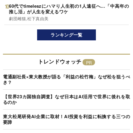
60代でtimeleszにハマり人生初の1人遠征へ…「中高年の
推し活」が人生を変えるワケ
劇団雌猫,松下真由美
ランキング一覧
トレンドウォッチ
電通副社長×東大教授が語る「利益の松竹梅」なぜ松を狙うべ
き？
【世界23カ国独自調査】なぜ日本はAI活用で世界に後れを取
るのか
東大松尾研発AI企業に取材！AI投資を利益に転換する三つの
要諦