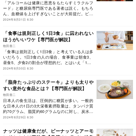
「アルコールは健康に恩恵をもたらすミラクルフ
ード」と糖尿病専門医である著者は説く。もちろ
ん、血糖値を上げすぎないことが大前提だ。ビー
ル、紹興酒、梅酒、ウイスキー、ジン、焼酎、白
2024年8月31日 6:30
ワイン、赤ワイン、日本酒などの中で「痩せ効
果」「美肌効果」も得られるアルコールはどれな
「食事は規則正しく1日3食」に囚われない
のか？お酒のベストな飲み方を伝授する。本稿
ほうがいいワケ【専門医が解説】
は、牧田善二『疲れない体をつくる最高の食事
術』（小学館）の一部を抜粋・編集したもので
牧田善二
「食事は規則正しく1日3食」と考えている人は多
す。
いだろう。1日3食の人の場合、食事量は朝食3、
昼食5、夕食2の割合が理想的だ。とはいえ「1日3
食」の教えが生きるのは毎食「腹8分目」を守れ
2024年8月30日 6:30
るような人たちである。日々食の誘惑と葛藤する
人に向けて、おすすめの調理法や間食するうえで
「脂身たっぷりのステーキ」よりも太りや
のポイントを糖尿病専門医の筆者が解説する。本
すい意外な食品とは？【専門医が解説】
稿は、牧田善二『疲れない体をつくる最高の食事
術』（小学館）の一部を抜粋・編集したもので
牧田善二
日本人の食生活は、圧倒的に糖質が多い。一般的
す。
な日本人の1日の3大栄養素摂取量は、タンパク質
約70グラム、脂質約60グラムなのに対し、炭水化
物（糖質）は4倍近い約250グラム。結果として疲
2024年8月29日 6:30
れやすく太りやすい体になってしまっていた。糖
尿病専門医が、世の中に浸透する“カロリー理
ナッツは健康食だが、ピーナッツとアーモ
論”の矛盾にメスを入れる。本稿は、牧田善二『疲