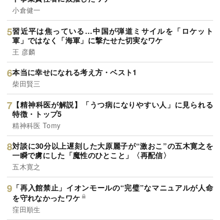
小倉健一
習近平は焦っている…中国が弾道ミサイルを「ロケット
軍」ではなく「海軍」に撃たせた切実なワケ
王 彦麟
本当に幸せになれる考え方・ベスト1
柴田賢三
【精神科医が解説】「うつ病になりやすい人」に見られる
特徴・トップ5
精神科医 Tomy
対談に30分以上遅刻した大原麗子が“激おこ”の五木寛之を
一瞬で虜にした「魔性のひとこと」〈再配信〉
五木寛之
「再入館禁止」イオンモールの“完璧”なマニュアルが人命
を守れなかったワケ
窪田順生