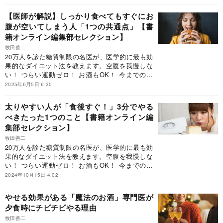
的にやせる方法です。
【医師が解説】しっかり食べてもすぐにお
腹が空いてしまう人「1つの共通点」【書
籍オンライン編集部セレクション】
牧田善二
20万人を診た糖質制限の名医が、医学的に最も効
果的なダイエット法を教えます。空腹を我慢しな
い！ つらい運動ゼロ！ お酒もOK！ 今までのダ
イエットの思い込みを覆す、しっかり食べて健康
2025年6月5日 6:30
的にやせる方法です。
太りやすい人が「食後すぐ！」3分でやる
べきたった1つのこと【書籍オンライン編
集部セレクション】
牧田善二
20万人を診た糖質制限の名医が、医学的に最も効
果的なダイエット法を教えます。空腹を我慢しな
い！ つらい運動ゼロ！ お酒もOK！ 今までのダ
イエットの思い込みを覆す、しっかり食べて健康
2024年10月15日 4:02
的にやせる方法です。
やせる効果がある「魔法のお酒」専門医が
夕食時にチビチビやる理由
牧田善二