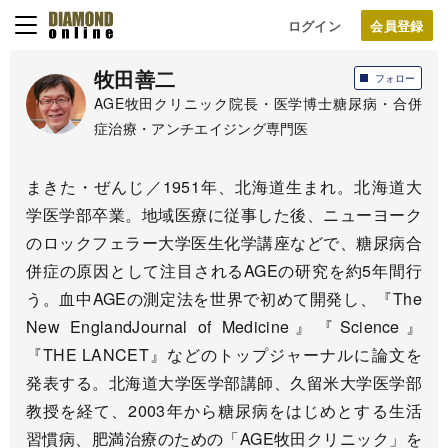
ログイン
牧田善二
フォロー
AGE牧田クリニック院長・医学博士糖尿病・合併
症治療・アンチエイジング専門医
まきた・ぜんじ／1951年、北海道生まれ。北海道大
学医学部卒業。地域医療に従事した後、ニューヨーク
のロックフェラー大学医生化学講座などで、糖尿病合
併症の原因として注目されるAGEの研究を約5年間行
う。血中AGEの測定法を世界で初めて開発し、『The
New EnglandJournal of Medicine』『Science』
『THE LANCET』などのトップジャーナルに論文を
発表する。北海道大学医学部講師、久留米大学医学部
教授を経て、2003年から糖尿病をはじめとする生活
習慣病、肥満治療のための「AGE牧田クリニック」を