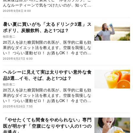
んなルーティーンで気をつけたいのが、知っての
とおり「カフェイン」と「アルコール」だ。過剰
2025年9月8日 8:00
摂取が害をもたらすことは想像に難くないが、何
をどれくらいなら問題ないのだろうか。糖尿病専
暑い夏に買いがち「太るドリンク3選」ス
門医の著者が、健康維持に向けた新常識を授け
ポドリ、炭酸飲料、あと1つは？
る。※本稿は、牧田善二『すぐに実践したくなる
すごく使える栄養学テクニック』（日本実業出版
牧田善二
20万人を診た糖質制限の名医が、医学的に最も効
社）の一部を抜粋・編集したものです。
果的なダイエット法を教えます。空腹を我慢しな
い！ つらい運動ゼロ！ お酒もOK！ 今までのダ
イエットの思い込みを覆す、しっかり食べて健康
2025年6月27日 6:00
的にやせる方法です。
ヘルシーに見えて実は太りやすい意外な食
品3選…イモ、そば、あと1つは？
牧田善二
20万人を診た糖質制限の名医が、医学的に最も効
果的なダイエット法を教えます。空腹を我慢しな
い！ つらい運動ゼロ！ お酒もOK！ 今までのダ
イエットの思い込みを覆す、しっかり食べて健康
2025年6月26日 7:55
的にやせる方法です。
「やせたくても間食をやめられない」専門
医が明かす「空腹になりやすい人の1つの
共通点」