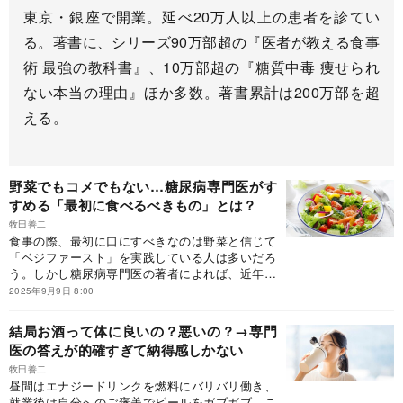
東京・銀座で開業。延べ20万人以上の患者を診てい
る。著書に、シリーズ90万部超の『医者が教える食事
術 最強の教科書』、10万部超の『糖質中毒 痩せられ
ない本当の理由』ほか多数。著書累計は200万部を超
える。
野菜でもコメでもない…糖尿病専門医がす
すめる「最初に食べるべきもの」とは？
牧田善二
食事の際、最初に口にすべきなのは野菜と信じて
「ベジファースト」を実践している人は多いだろ
う。しかし糖尿病専門医の著者によれば、近年、
そんな食の常識が覆されているのだとか。では、
2025年9月9日 8:00
何をはじめに口にするのが良いのだろうか？※本
稿は、牧田善二『すぐに実践したくなる すごく使
結局お酒って体に良いの？悪いの？→専門
える栄養学テクニック』（日本実業出版社）の一
医の答えが的確すぎて納得感しかない
部を抜粋・編集したものです。
牧田善二
昼間はエナジードリンクを燃料にバリバリ働き、
就業後は自分へのご褒美でビールをガブガブ。こ