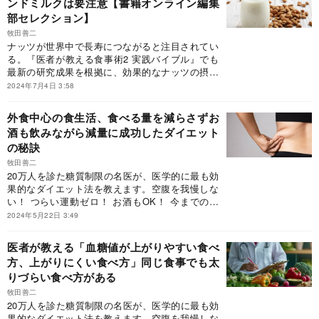
ンドミルクは要注意【書籍オンライン編集
れない体をつくる最高の食事術』（小学館）の一
部セレクション】
部を抜粋・編集したものです。
牧田善二
ナッツが世界中で長寿につながると注目されてい
る。『医者が教える食事術2 実践バイブル』でも
最新の研究成果を根拠に、効果的なナッツの摂取
を推奨している。ただし、ナッツなら何でもいい
2024年7月4日 3:58
わけではない。添加物やカビのあるものなど摂取
しないほうがいいナッツも店頭にはある。またピ
外食中心の食生活、食べる量を減らさずお
ーナッツをナッツと勘違いしている人や、市販の
酒も飲みながら減量に成功したダイエット
アーモンドミルクを健康のために飲んでいる人も
の秘訣
いるが、これにも落とし穴があるので注意が必要
だ。今回は『医者が教える食事術2 実践バイブ
牧田善二
ル』より、おススメ食材であるナッツの公開的な
20万人を診た糖質制限の名医が、医学的に最も効
食べ方と、落とし穴を紹介する。
果的なダイエット法を教えます。空腹を我慢しな
い！ つらい運動ゼロ！ お酒もOK！ 今までのダ
イエットの思い込みを覆す、しっかり食べて健康
2024年5月22日 3:49
的にやせる方法です。
医者が教える「血糖値が上がりやすい食べ
方、上がりにくい食べ方」同じ食事でも太
りづらい食べ方がある
牧田善二
20万人を診た糖質制限の名医が、医学的に最も効
果的なダイエット法を教えます。空腹を我慢しな