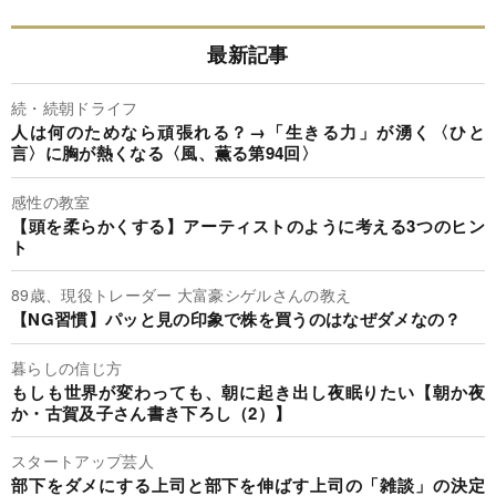
最新記事
続・続朝ドライフ
人は何のためなら頑張れる？→「生きる力」が湧く〈ひと
言〉に胸が熱くなる〈風、薫る第94回〉
感性の教室
【頭を柔らかくする】アーティストのように考える3つのヒン
ト
89歳、現役トレーダー 大富豪シゲルさんの教え
【NG習慣】パッと見の印象で株を買うのはなぜダメなの？
暮らしの信じ方
もしも世界が変わっても、朝に起き出し夜眠りたい【朝か夜
か・古賀及子さん書き下ろし（2）】
スタートアップ芸人
部下をダメにする上司と部下を伸ばす上司の「雑談」の決定