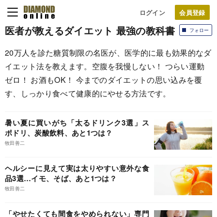
ログイン
医者が教えるダイエット 最強の教科書
フォロー
20万人を診た糖質制限の名医が、医学的に最も効果的なダ
イエット法を教えます。空腹を我慢しない！ つらい運動
ゼロ！ お酒もOK！ 今までのダイエットの思い込みを覆
す、しっかり食べて健康的にやせる方法です。
暑い夏に買いがち「太るドリンク3選」ス
ポドリ、炭酸飲料、あと1つは？
牧田善二
ヘルシーに見えて実は太りやすい意外な食
品3選…イモ、そば、あと1つは？
牧田善二
「やせたくても間食をやめられない」専門