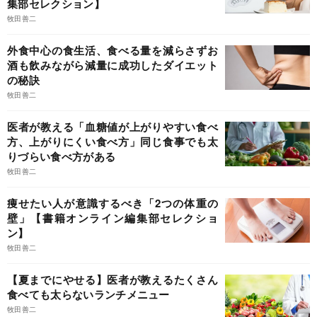
集部セレクション】
牧田善二
外食中心の食生活、食べる量を減らさずお
酒も飲みながら減量に成功したダイエット
の秘訣
牧田善二
医者が教える「血糖値が上がりやすい食べ
方、上がりにくい食べ方」同じ食事でも太
りづらい食べ方がある
牧田善二
痩せたい人が意識するべき「2つの体重の
壁」【書籍オンライン編集部セレクショ
ン】
牧田善二
【夏までにやせる】医者が教えるたくさん
食べても太らないランチメニュー
牧田善二