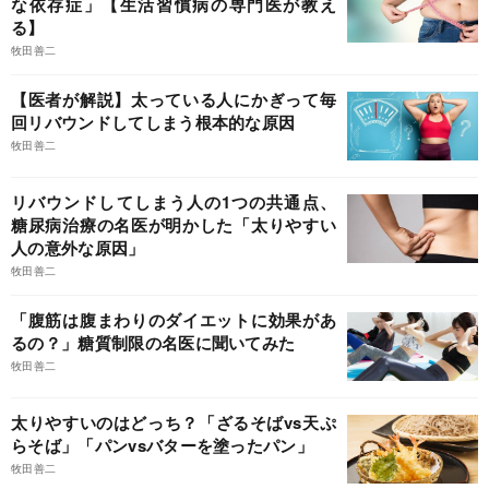
な依存症」【生活習慣病の専門医が教え
る】
牧田善二
【医者が解説】太っている人にかぎって毎
回リバウンドしてしまう根本的な原因
牧田善二
リバウンドしてしまう人の1つの共通点、
糖尿病治療の名医が明かした「太りやすい
人の意外な原因」
牧田善二
「腹筋は腹まわりのダイエットに効果があ
るの？」糖質制限の名医に聞いてみた
牧田善二
太りやすいのはどっち？「ざるそばvs天ぷ
らそば」「パンvsバターを塗ったパン」
牧田善二