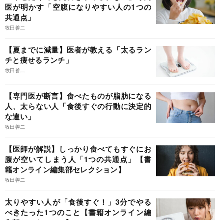
医が明かす「空腹になりやすい人の1つの
共通点」
牧田善二
【夏までに減量】医者が教える「太るラン
チと痩せるランチ」
牧田善二
【専門医が断言】食べたものが脂肪になる
人、太らない人「食後すぐの行動に決定的
な違い」
牧田善二
【医師が解説】しっかり食べてもすぐにお
腹が空いてしまう人「1つの共通点」【書
籍オンライン編集部セレクション】
牧田善二
太りやすい人が「食後すぐ！」3分でやる
べきたった1つのこと【書籍オンライン編