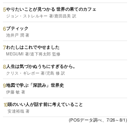
やりたいことが見つかる 世界の果てのカフェ
ジョン・ストレルキー 著/鹿田昌美 訳
ブティック
池井戸 潤 著
わたしはこれでやせました
MEGUMI 著/道下将太郎 監修
人生は気づかぬうちにすぎるから。
クリス・ギレボー 著/児島 修 訳
地図で学ぶ「深読み」世界史
伊藤 敏 著
頭のいい人が話す前に考えていること
安達裕哉 著
(POSデータ調べ、7/26～8/1)