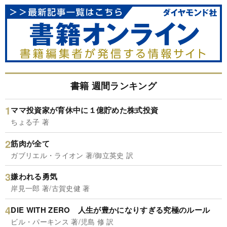
書籍 週間ランキング
ママ投資家が育休中に１億貯めた株式投資
ちょる子 著
筋肉が全て
ガブリエル・ライオン 著/御立英史 訳
嫌われる勇気
岸見一郎 著/古賀史健 著
DIE WITH ZERO 人生が豊かになりすぎる究極のルール
ビル・パーキンス 著/児島 修 訳