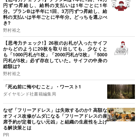
円ずつ昇給し、給料の支払いは1年ごとに1年
分。プランBは半年に1回、3万円ずつ昇給し、給
料の支払いは半年ごとに半年分。どっちを選ぶべ
き?
野村裕之
【思考力チェック!】26枚のお札が入ったサイフ
からどのように20枚を取り出しても、少なくと
も「1000円札が1枚」「2000円札が2枚」「5000
円札が5枚」必ず存在していた。サイフの中身の
総額は?
野村裕之
「死ぬ前に悔やむこと」・ワースト1
ダイヤモンド社書籍編集局
なぜ「フリーアドレス」は失敗するのか? 高額な
オフィス改修がムダになる「フリーアドレスの座
席予約が定着しない元凶」と組織の生産性を上げ
る解決策とは
PR