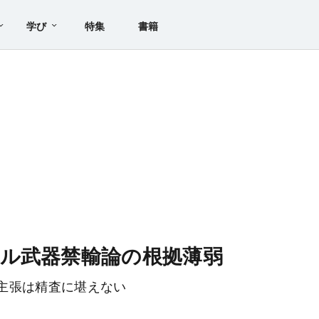
学び
特集
書籍
ル武器禁輸論の根拠薄弱
主張は精査に堪えない