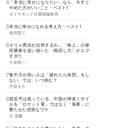
「本当に幸せになりたい」なら、今すぐ
やめた方がいいこと・ベスト1
ダイヤモンド社書籍編集局
本当に幸せになれる考え方・ベスト1
柴田賢三
そりゃ秀吉が出世するわ…「格上」の柴
田勝家を追い抜いた〈根回し力〉がエグ
すぎた
今泉慎一
集中力が高い人は「疲れたら休憩」をし
ない。では、いつ休む？
戸田大介
習近平は焦っている…中国が弾道ミサイ
ルを「ロケット軍」ではなく「海軍」に
撃たせた切実なワケ
王 彦麟