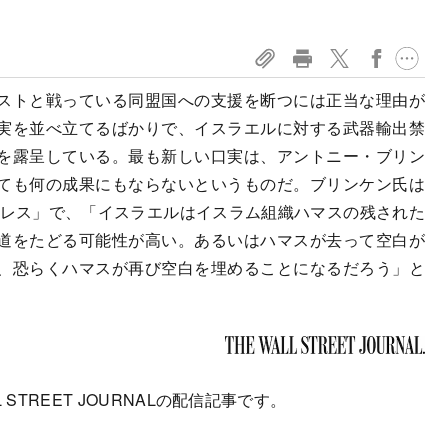
ストと戦っている同盟国への支援を断つには正当な理由が
実を並べ立てるばかりで、イスラエルに対する武器輸出禁
を露呈している。最も新しい口実は、アントニー・ブリン
ても何の成果にもならないというものだ。ブリンケン氏は
プレス」で、「イスラエルはイスラム組織ハマスの残された
道をたどる可能性が高い。あるいはハマスが去って空白が
、恐らくハマスが再び空白を埋めることになるだろう」と
 STREET JOURNALの配信記事です。