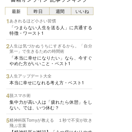
最新
昨日
週間
いいね
あきれるほど小さい習慣
「つまらない人生を送る人」に共通する
特徴・ワースト1
人生は気づかぬうちにすぎるから。「自分
第一」で生きるための時間術
「本当に幸せになりたい」なら、今すぐ
やめた方がいいこと・ベスト1
人生アップデート大全
本当に幸せになれる考え方・ベスト1
脱スマホ術
集中力が高い人は「疲れたら休憩」をし
ない。では、いつ休む？
精神科医Tomyが教える １秒で不安が吹き
飛ぶ言葉
【精神科医が解説】「うつ病になりやす