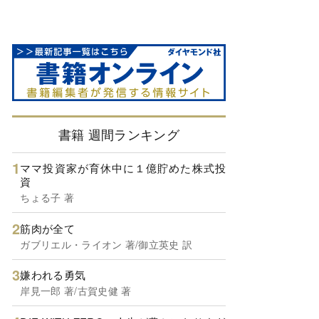
書籍 週間ランキング
ママ投資家が育休中に１億貯めた株式投
資
ちょる子 著
筋肉が全て
ガブリエル・ライオン 著/御立英史 訳
嫌われる勇気
岸見一郎 著/古賀史健 著