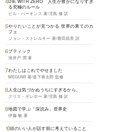
DIE WITH ZERO 人生が豊かになりすぎ
る究極のルール
ビル・パーキンス 著/児島 修 訳
やりたいことが見つかる 世界の果てのカ
フェ
ジョン・ストレルキー 著/鹿田昌美 訳
ブティック
池井戸 潤 著
わたしはこれでやせました
MEGUMI 著/道下将太郎 監修
人生は気づかぬうちにすぎるから。
クリス・ギレボー 著/児島 修 訳
地図で学ぶ「深読み」世界史
伊藤 敏 著
頭のいい人が話す前に考えていること