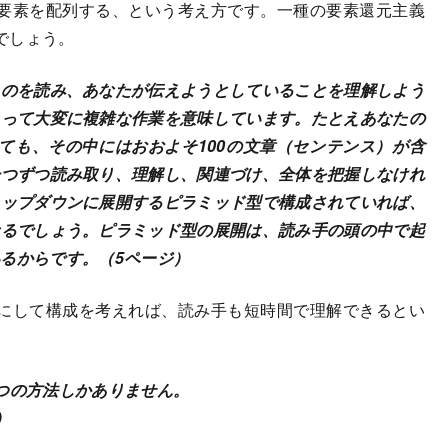
要素を配列する、という考え方です。一種の要素還元主義
でしょう。
のを読み、あなたが伝えようとしていることを理解しよう
とって大変に複雑な作業を意味しています。たとえあなたの
ても、その中にはおおよそ100の文章（センテンス）が含
一つずつ読み取り、理解し、関連づけ、全体を把握しなけれ
トップダウンに展開するピラミッド型で構成されていれば、
なるでしょう。ピラミッド型の展開は、読み手の頭の中で起
るからです。（5ページ）
にして構成を考えれば、読み手も短時間で理解できるとい
つの方法しかありません。
）
）