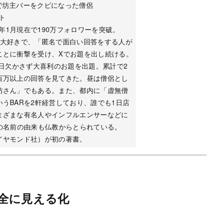
で坊主バーをクビになった僧侶
ト
024年1月現在で190万フォロワーを突破。
が大好きで、「匿名で面白い回答をする人が
ことに衝撃を受け、Xでお題を出し続ける。
毎日欠かさず大喜利のお題を出題。累計で2
百万以上の回答を見てきた。昼は僧侶とし
坊さん」でもある。また、都内に「虚無僧
うBARを2軒経営しており、誰でも1日店
まざまな有名人やインフルエンサーなどに
Rの名前の由来も仏教からとられている。
イヤモンド社）が初の著書。
全に見える化