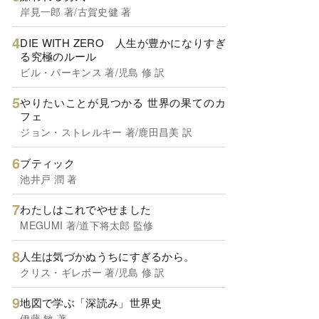
岸見一郎 著/古賀史健 著
DIE WITH ZERO 人生が豊かになりすぎ
る究極のルール
ビル・パーキンス 著/児島 修 訳
やりたいことが見つかる 世界の果てのカ
フェ
ジョン・ストレルキー 著/鹿田昌美 訳
ブティック
池井戸 潤 著
わたしはこれでやせました
MEGUMI 著/道下将太郎 監修
人生は気づかぬうちにすぎるから。
クリス・ギレボー 著/児島 修 訳
地図で学ぶ「深読み」世界史
伊藤 敏 著