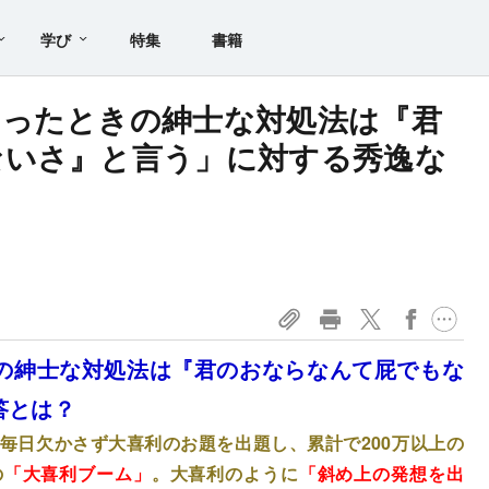
学び
特集
書籍
まったときの紳士な対処法は『君
ないさ』と言う」に対する秀逸な
の紳士な対処法は『君のおならなんて屁でもな
答とは？
5日、毎日欠かさず大喜利のお題を出題し、累計で200万以上の
の
「大喜利ブーム」
。大喜利のように
「斜め上の発想を出