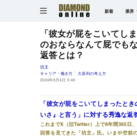
新着
業界
「彼女が屁をこいてし
のおならなんて屁でも
返答とは？
坊主
キャリア・働き方
大喜利の考え方
2024年6月4日 3:49
「彼女が屁をこいてしまったとき
いさ』と言う」に対する秀逸な返
これまでX（旧Twitter）上で8年間36
回答を見てきた「坊主」氏。いまや空前