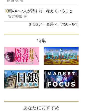
頭のいい人が話す前に考えていること
安達裕哉 著
(POSデータ調べ、7/26～8/1)
特集
あなたにおすすめ