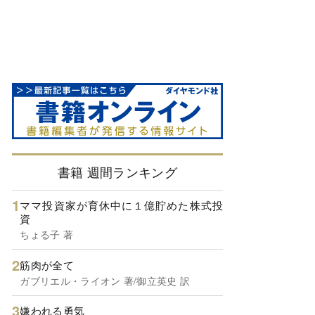
書籍 週間ランキング
ママ投資家が育休中に１億貯めた株式投
資
ちょる子 著
筋肉が全て
ガブリエル・ライオン 著/御立英史 訳
嫌われる勇気