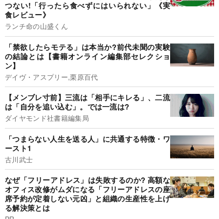
つない!「行ったら食べずにはいられない」《実
食レビュー》
ランチ命の山盛くん
「禁欲したらモテる」は本当か?前代未聞の実験
の結論とは【書籍オンライン編集部セレクショ
ン】
デイヴ・アスプリー,栗原百代
【メンブレ寸前】三流は「相手にキレる」、二流
は「自分を追い込む」。では一流は?
ダイヤモンド社書籍編集局
「つまらない人生を送る人」に共通する特徴・ワ
ースト1
古川武士
なぜ「フリーアドレス」は失敗するのか? 高額な
オフィス改修がムダになる「フリーアドレスの座
席予約が定着しない元凶」と組織の生産性を上げ
る解決策とは