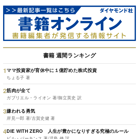
書籍 週間ランキング
ママ投資家が育休中に１億貯めた株式投資
ちょる子 著
筋肉が全て
ガブリエル・ライオン 著/御立英史 訳
嫌われる勇気
岸見一郎 著/古賀史健 著
DIE WITH ZERO 人生が豊かになりすぎる究極のルール
ビル・パーキンス 著/児島 修 訳