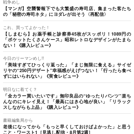
戦争めし
【マンガ】空襲警報下でも大繁盛の寿司店、集まった客たち
の「秘密の寿司ネタ」にヨダレが出そう〈再配信〉
これ、買ってよかった！
【しまむら】お薬手帳と診察券45枚がスッポリ！1089円の
「ポケットたくさんケース」昭和レトロなデザインがたまら
ない！《購入レビュー》
今日のリーマンめし!!
「美味すぎてひっくり返った」「まじ無限に食える」サイゼ
リヤの“250円デザート”幸福感がえげつない！「行ったら食べ
ずにはいられない」《実食レビュー》
明日なに着てく？
「全カラー買いたいです」無印良品の“ゆったりパンツ”楽ち
んなのにキレイ見え！「最高にはき心地が良い」「リラック
スしながらも上品」《購入レビュー》
書籍編集局から
老後になってから「もっと早くしておけばよかった」と思う
こと・ワースト1［見逃し配信・8月第2週］