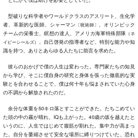
型破りな科学者やワールドクラスのアスリート、生化学
者、革新的な医師、シャーマン
、オリンピック
〔呪術師〕
チームの栄養士、瞑想の達人、アメリカ海軍特殊部隊
（ネ
、自己啓発の指導者など、特別な能力や知
イビーシールズ）
識を持つ、ありとあらゆる人たちに助言を求めた。
彼らのおかげで僕の人生は変わった。専門家たちの知見
から学び、そこに僕自身の研究と身体を張った徹底的な実
験とを合わせることで、僕は何十年も悩まされていた心身
の不調から解放されたのだ。
余分な体重を50キロ落とすことができた。たちこめてい
た頭の中の霧が晴れ、IQも上がった。40歳の坂を越えたと
いうのに、人生ではじめて腹筋が割れた。集中力が高まっ
た。自分を萎縮させて安全な場所に縛りつけていた、恐れ