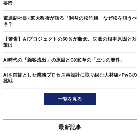
要諦
電通副社長×東大教授が語る「利益の松竹梅」なぜ松を狙うべ
き？
【警告】AIプロジェクトの60％が断念、失敗の根本原因と対
策は
AI時代の「顧客流出」の原因とCX変革の「三つの要件」
AIを前提とした業務プロセス再設計に取り組む大林組×PwCの
挑戦
一覧を見る
最新記事