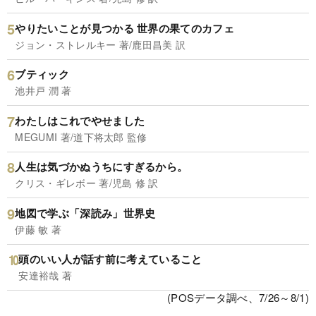
やりたいことが見つかる 世界の果てのカフェ
ジョン・ストレルキー 著/鹿田昌美 訳
ブティック
池井戸 潤 著
わたしはこれでやせました
MEGUMI 著/道下将太郎 監修
人生は気づかぬうちにすぎるから。
クリス・ギレボー 著/児島 修 訳
地図で学ぶ「深読み」世界史
伊藤 敏 著
頭のいい人が話す前に考えていること
安達裕哉 著
(POSデータ調べ、7/26～8/1)