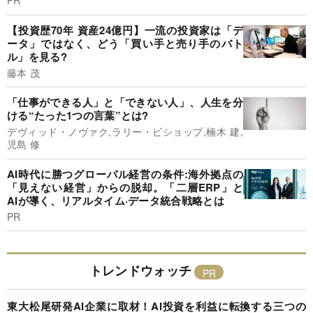
PR
【投資歴70年 資産24億円】一流の投資家は「デ
ータ」ではなく、どう「買い手と売り手のバト
ル」を見る?
藤本 茂
「仕事ができる人」と「できない人」、人生を分
ける“たった1つの言葉”とは?
デヴィッド・ノヴァク,ラリー・ビショップ,楠木 建,
児島 修
AI時代に勝つグローバル経営の条件:海外拠点の
「見えない経営」からの脱却。「二層ERP」と
AIが導く、リアルタイム·データ統合戦略とは
PR
トレンドウォッチ
東大松尾研発AI企業に取材！AI投資を利益に転換する三つの