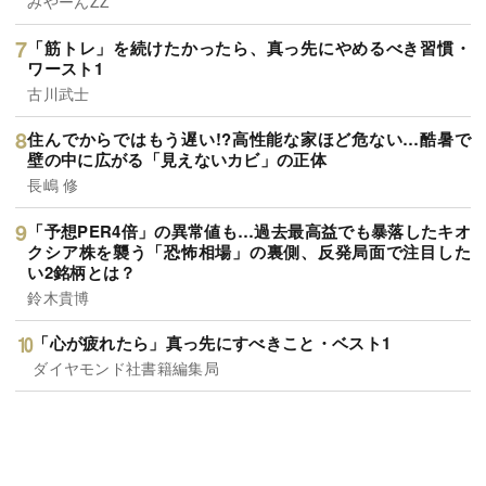
みやーんZZ
「筋トレ」を続けたかったら、真っ先にやめるべき習慣・
ワースト1
古川武士
住んでからではもう遅い!?高性能な家ほど危ない…酷暑で
壁の中に広がる「見えないカビ」の正体
長嶋 修
「予想PER4倍」の異常値も…過去最高益でも暴落したキオ
クシア株を襲う「恐怖相場」の裏側、反発局面で注目した
い2銘柄とは？
鈴木貴博
「心が疲れたら」真っ先にすべきこと・ベスト1
ダイヤモンド社書籍編集局