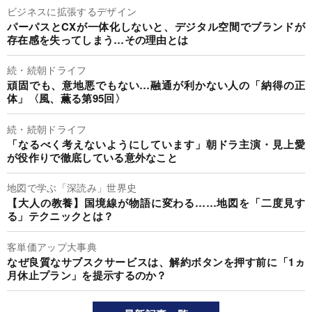
ビジネスに拡張するデザイン
パーパスとCXが一体化しないと、デジタル空間でブランドが
存在感を失ってしまう…その理由とは
続・続朝ドライフ
頑固でも、意地悪でもない…融通が利かない人の「納得の正
体」〈風、薫る第95回〉
続・続朝ドライフ
「なるべく考えないようにしています」朝ドラ主演・見上愛
が役作りで徹底している意外なこと
地図で学ぶ「深読み」世界史
【大人の教養】国境線が物語に変わる……地図を「二度見す
る」テクニックとは？
客単価アップ大事典
なぜ良質なサブスクサービスは、解約ボタンを押す前に「1ヵ
月休止プラン」を提示するのか？