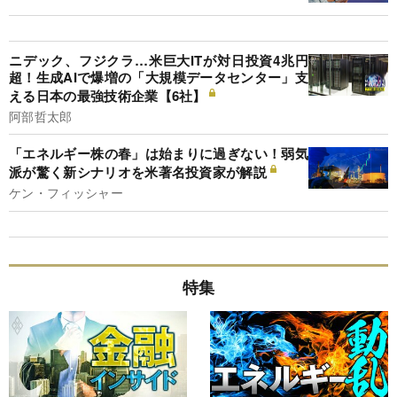
ニデック、フジクラ…米巨大ITが対日投資4兆円
超！生成AIで爆増の「大規模データセンター」支
える日本の最強技術企業【6社】
阿部哲太郎
「エネルギー株の春」は始まりに過ぎない！弱気
派が驚く新シナリオを米著名投資家が解説
ケン・フィッシャー
特集