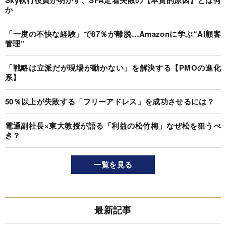
Sky執行役員が明かす、SFA定着失敗の【本質的原因】とは何
か
「一度の不快な経験」で87％が離脱…Amazonに学ぶ“AI顧客
管理”
「戦略は立派だが現場が動かない」を解決する【PMOの進化
系】
50％以上が失敗する「フリーアドレス」を成功させるには？
電通副社長×東大教授が語る「利益の松竹梅」なぜ松を狙うべ
き？
一覧を見る
最新記事