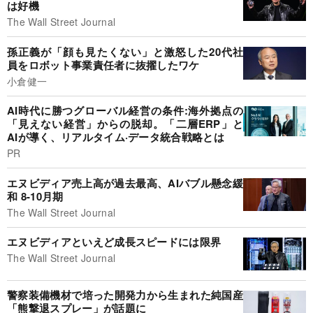
は好機
The Wall Street Journal
孫正義が「顔も見たくない」と激怒した20代社
員をロボット事業責任者に抜擢したワケ
小倉健一
AI時代に勝つグローバル経営の条件:海外拠点の
「見えない経営」からの脱却。「二層ERP」と
AIが導く、リアルタイム·データ統合戦略とは
PR
エヌビディア売上高が過去最高、AIバブル懸念緩
和 8-10月期
The Wall Street Journal
エヌビディアといえど成長スピードには限界
The Wall Street Journal
警察装備機材で培った開発力から生まれた純国産
「熊撃退スプレー」が話題に