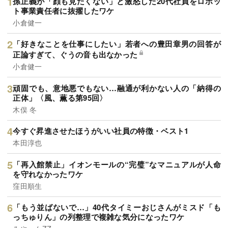
孫正義が「顔も見たくない」と激怒した20代社員をロボッ
ト事業責任者に抜擢したワケ
小倉健一
「好きなことを仕事にしたい」若者への豊田章男の回答が
正論すぎて、ぐうの音も出なかった
小倉健一
頑固でも、意地悪でもない…融通が利かない人の「納得の
正体」〈風、薫る第95回〉
木俣 冬
今すぐ昇進させたほうがいい社員の特徴・ベスト1
本田淳也
「再入館禁止」イオンモールの“完璧”なマニュアルが人命
を守れなかったワケ
窪田順生
「もう並ばないで…」40代タイミーおじさんがミスド「も
っちゅりん」の列整理で複雑な気分になったワケ