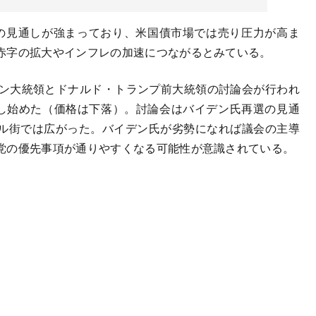
の見通しが強まっており、米国債市場では売り圧力が高ま
赤字の拡大やインフレの加速につながるとみている。
ン大統領とドナルド・トランプ前大統領の討論会が行われ
昇し始めた（価格は下落）。討論会はバイデン氏再選の見通
ル街では広がった。バイデン氏が劣勢になれば議会の主導
党の優先事項が通りやすくなる可能性が意識されている。