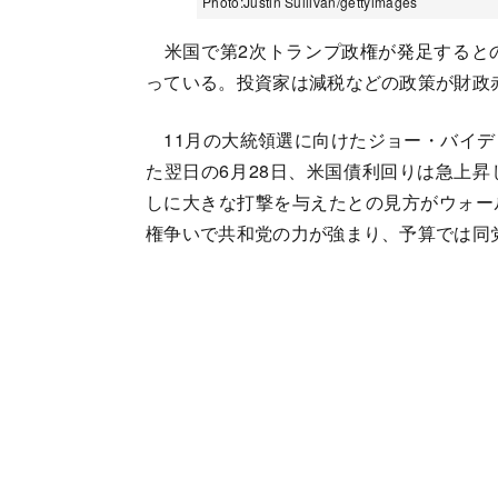
Photo:Justin Sullivan/gettyimages
米国で第2次トランプ政権が発足すると
っている。投資家は減税などの政策が財政
11月の大統領選に向けたジョー・バイデ
た翌日の6月28日、米国債利回りは急上
しに大きな打撃を与えたとの見方がウォー
権争いで共和党の力が強まり、予算では同