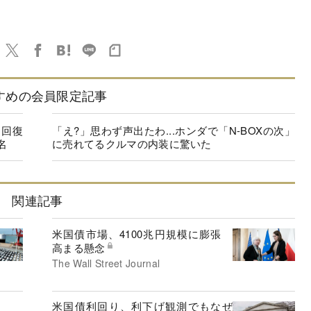
すめの会員限定記事
に回復
「え?」思わず声出たわ...ホンダで「N-BOXの次」
名
に売れてるクルマの内装に驚いた
関連記事
米国債市場、4100兆円規模に膨張
高まる懸念
The Wall Street Journal
米国債利回り、利下げ観測でもなぜ