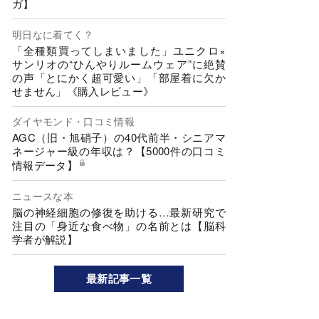
ガ】
明日なに着てく？
「全種類買ってしまいました」ユニクロ×
サンリオの“ひんやりルームウェア”に絶賛
の声「とにかく超可愛い」「部屋着に欠か
せません」《購入レビュー》
ダイヤモンド・口コミ情報
AGC（旧・旭硝子）の40代前半・シニアマ
ネージャー級の年収は？【5000件の口コミ
情報データ】
ニュースな本
脳の神経細胞の修復を助ける…最新研究で
注目の「身近な食べ物」の名前とは【脳科
学者が解説】
最新記事一覧