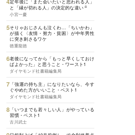
定年後に「また会いたいと思われる人」
と「縁が切れる人」の決定的な違い
小宮一慶
そりゃおじさんも泣くわ…「ちいかわ」
が描く〈友情・努力・貧困〉が中年男性
に突き刺さるワケ
徳重龍徳
老後になってから「もっと早くしておけ
ばよかった」と思うこと・ワースト1
ダイヤモンド社書籍編集局
「強運の持ち主」になりたいなら、今す
ぐやめた方がいいこと・ベスト1
ダイヤモンド社書籍編集局
「いつまでも若々しい人」がやっている
習慣・ベスト1
古川武士
日銀利上げ「10月前倒し」で金利終着点