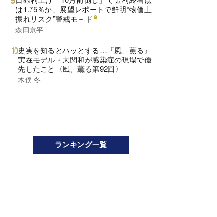
は1.75％か、展望レポートで鮮明“物価上
振れリスク”警戒モ－ド
森田京平
史実を知るとハッとする…『風、薫る』
実在モデル・大関和が感染症の現場で優
先したこと〈風、薫る第92回〉
木俣 冬
ランキング一覧