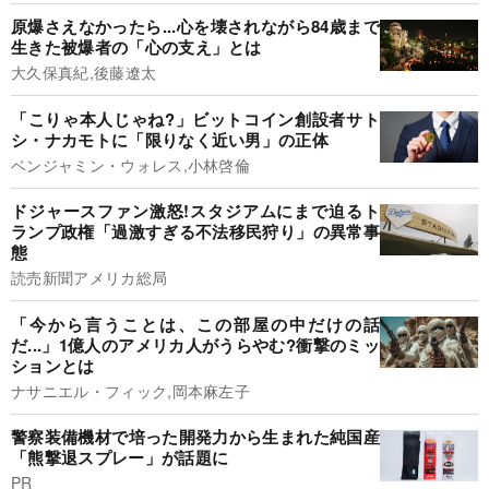
原爆さえなかったら...心を壊されながら84歳まで
生きた被爆者の「心の支え」とは
大久保真紀,後藤遼太
「こりゃ本人じゃね?」ビットコイン創設者サト
シ・ナカモトに「限りなく近い男」の正体
ベンジャミン・ウォレス,小林啓倫
ドジャースファン激怒!スタジアムにまで迫るト
ランプ政権「過激すぎる不法移民狩り」の異常事
態
読売新聞アメリカ総局
「今から言うことは、この部屋の中だけの話
だ...」1億人のアメリカ人がうらやむ?衝撃のミッ
ションとは
ナサニエル・フィック,岡本麻左子
警察装備機材で培った開発力から生まれた純国産
「熊撃退スプレー」が話題に
PR