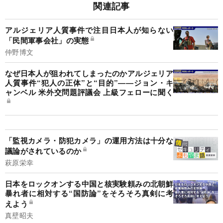
関連記事
アルジェリア人質事件で注目日本人が知らない
「民間軍事会社」の実態
仲野博文
なぜ日本人が狙われてしまったのかアルジェリア
人質事件“犯人の正体”と“目的”――ジョン・キ
ャンベル 米外交問題評議会 上級フェローに聞く
「監視カメラ・防犯カメラ」の運用方法は十分な
議論がされているのか
萩原栄幸
日本をロックオンする中国と核実験頼みの北朝鮮
暴れ者に相対する“国防論”をそろそろ真剣に考
えよう
真壁昭夫