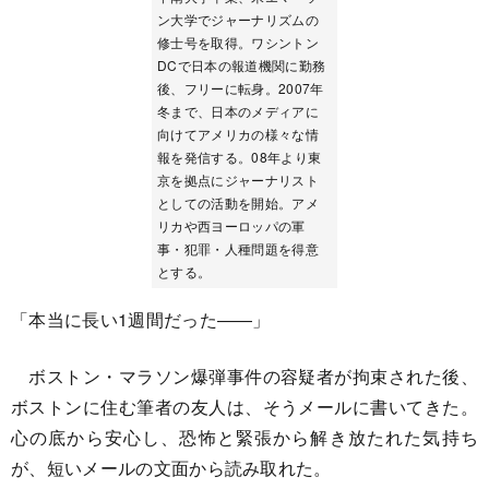
ン大学でジャーナリズムの
修士号を取得。ワシントン
DCで日本の報道機関に勤務
後、フリーに転身。2007年
冬まで、日本のメディアに
向けてアメリカの様々な情
報を発信する。08年より東
京を拠点にジャーナリスト
としての活動を開始。アメ
リカや西ヨーロッパの軍
事・犯罪・人種問題を得意
とする。
「本当に長い1週間だった――」
ボストン・マラソン爆弾事件の容疑者が拘束された後、
ボストンに住む筆者の友人は、そうメールに書いてきた。
心の底から安心し、恐怖と緊張から解き放たれた気持ち
が、短いメールの文面から読み取れた。