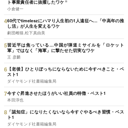
ト事業責任者に抜擢したワケ
小倉健一
60代でtimeleszにハマり人生初の1人遠征へ…「中高年の推
し活」が人生を変えるワケ
劇団雌猫,松下真由美
習近平は焦っている…中国が弾道ミサイルを「ロケット
軍」ではなく「海軍」に撃たせた切実なワケ
王 彦麟
【老後】ひとりぼっちにならないために今すべきこと・ベ
スト1
ダイヤモンド社書籍編集局
今すぐ昇進させたほうがいい社員の特徴・ベスト1
本田淳也
「認知症」になりたくないなら今すぐやるべき習慣・ベス
ト1
ダイヤモンド社書籍編集局