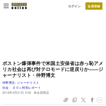
ログイン
ボストン爆弾事件で米国土安保省は赤っ恥
アメ
リカ社会は再び対テロモードに逆戻りか
――ジ
ャーナリスト・仲野博文
仲野博文:
ジャーナリスト
社会
ＤＯＬ特別レポート
2013年4月21日 2:00
会員限定