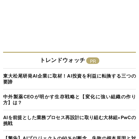
トレンドウォッチ
東大松尾研発AI企業に取材！AI投資を利益に転換する三つの
要諦
中外製薬CEOが明かす生存戦略と【変化に強い組織の作り
方】は？
AIを前提とした業務プロセス再設計に取り組む大林組×PwCの
挑戦
【警告】AIプロジェクトの60％が断念、失敗の根本原因と対