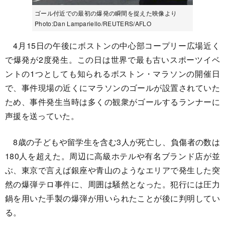
ゴール付近での最初の爆発の瞬間を捉えた映像より
Photo:Dan Lampariello/REUTERS/AFLO
4月15日の午後にボストンの中心部コープリー広場近く
で爆発が2度発生。この日は世界で最も古いスポーツイベ
ントの1つとしても知られるボストン・マラソンの開催日
で、事件現場の近くにマラソンのゴールが設置されていた
ため、事件発生当時は多くの観衆がゴールするランナーに
声援を送っていた。
8歳の子どもや留学生を含む3人が死亡し、負傷者の数は
180人を超えた。周辺に高級ホテルや有名ブランド店が並
ぶ、東京で言えば銀座や青山のようなエリアで発生した突
然の爆弾テロ事件に、周囲は騒然となった。犯行には圧力
鍋を用いた手製の爆弾が用いられたことが後に判明してい
る。