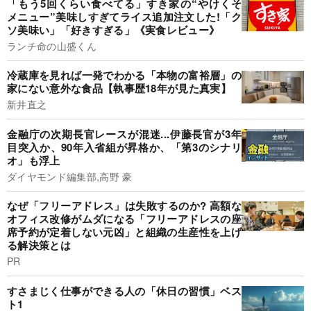
「もう5回くらい食べてる」すき家の“やけくそ
メニュー”美味しすぎてライス追加注文した!「ク
ソ美味い」「好きすぎる」《実食レビュー》
ランチ命の山盛くん
冷蔵庫を見れば一発でわかる「本物の富裕層」の
家にない意外な食品【執事歴18年が見た真実】
新井直之
金融庁の次期長官レースが混迷...伊藤長官が3年
目突入か、90年入省組が昇格か、「第3のシナリ
オ」も浮上
ダイヤモンド編集部,高野 豪
なぜ「フリーアドレス」は失敗するのか? 高額な
オフィス改修がムダになる「フリーアドレスの座
席予約が定着しない元凶」と組織の生産性を上げ
る解決策とは
PR
すさまじく仕事ができる人の「休日の習慣」ベス
ト1