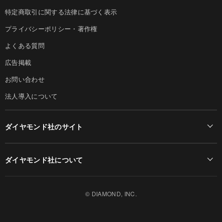
特定商取引に関する法律に基づく表示
プライバシーポリシー・著作権
よくある質問
広告掲載
お問い合わせ
法人導入について
ダイヤモンド社のサイト
Diamond Online(English)
ダイヤモンド社について
週刊ダイヤモンド
ダイヤモンド社TOP
DIAMONDハーバード・ビジネス・レビュー
© DIAMOND, INC.
会社概要
ダイヤモンドZAi（デジタル版）
採用情報
書籍オンライン