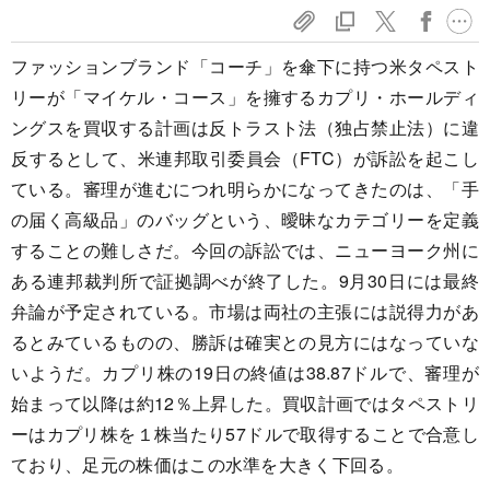
ファッションブランド「コーチ」を傘下に持つ米タペスト
リーが「マイケル・コース」を擁するカプリ・ホールディ
ングスを買収する計画は反トラスト法（独占禁止法）に違
反するとして、米連邦取引委員会（FTC）が訴訟を起こし
ている。審理が進むにつれ明らかになってきたのは、「手
の届く高級品」のバッグという、曖昧なカテゴリーを定義
することの難しさだ。今回の訴訟では、ニューヨーク州に
ある連邦裁判所で証拠調べが終了した。9月30日には最終
弁論が予定されている。市場は両社の主張には説得力があ
るとみているものの、勝訴は確実との見方にはなっていな
いようだ。カプリ株の19日の終値は38.87ドルで、審理が
始まって以降は約12％上昇した。買収計画ではタペストリ
ーはカプリ株を１株当たり57ドルで取得することで合意し
ており、足元の株価はこの水準を大きく下回る。