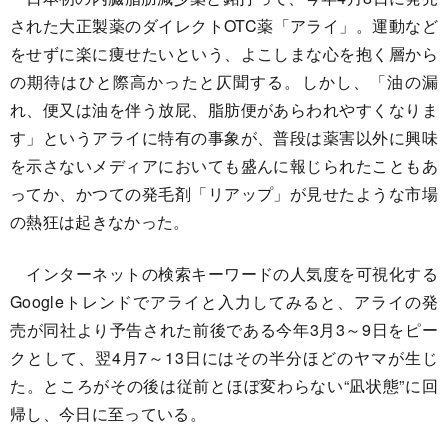
された大正製薬のダイレクトOTC薬「アライ」。運動など
をせずに楽に痩せたいという、よこしまな心を抱く層から
の期待はひと際高かったと仄聞する。しかし、「油の漏
れ、便又は油を伴う放屁、脂肪便があらわれやすくなりま
す」というアライに特有の事象が、普段は薬害以外に興味
を示さないメディアにおいても盛んに報じられたこともあ
ってか、かつての発毛剤「リアップ」が見せたような市場
の熱狂は起きなかった。
インターネットの検索キーワードの人気度を可視化する
Googleトレンドでアライと入力してみると、アライの発
売が同社より予告された前後である今年3月3～9日をピー
クとして、翌4月7～13日にはその半分ほどのヤマが生じ
た。ところがその後は従前とほぼ変わらない“凪状態”に回
帰し、今日に至っている。