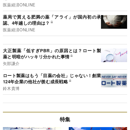
医薬経済ONLINE
薬局で買える肥満の薬「アライ」が国内初の承
認、4年越しの理由は？
医薬経済ONLINE
大正製薬「低すぎPBR」の原因とは？ロート製
薬と明暗がハッキリ分かれた事情
矢部謙介
ロート製薬はもう「目薬の会社」じゃない！創業
124年企業の他社が羨む成長戦略
鈴木貴博
特集