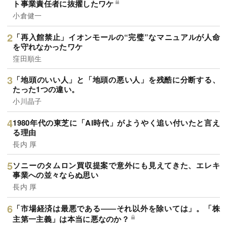
ト事業責任者に抜擢したワケ
小倉健一
「再入館禁止」イオンモールの“完璧”なマニュアルが人命
を守れなかったワケ
窪田順生
「地頭のいい人」と「地頭の悪い人」を残酷に分断する、
たった1つの違い。
小川晶子
1980年代の東芝に「AI時代」がようやく追い付いたと言え
る理由
長内 厚
ソニーのタムロン買収提案で意外にも見えてきた、エレキ
事業への並々ならぬ思い
長内 厚
「市場経済は最悪である――それ以外を除いては」。「株
主第一主義」は本当に悪なのか？