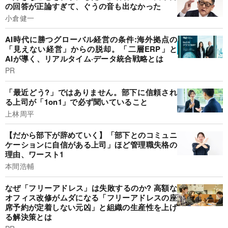
の回答が正論すぎて、ぐうの音も出なかった
小倉健一
AI時代に勝つグローバル経営の条件:海外拠点の
「見えない経営」からの脱却。「二層ERP」と
AIが導く、リアルタイム·データ統合戦略とは
PR
「最近どう?」ではありません。部下に信頼され
る上司が「1on1」で必ず聞いていること
上林周平
【だから部下が辞めていく】「部下とのコミュニ
ケーションに自信がある上司」ほど管理職失格の
理由、ワースト1
本間浩輔
なぜ「フリーアドレス」は失敗するのか? 高額な
オフィス改修がムダになる「フリーアドレスの座
席予約が定着しない元凶」と組織の生産性を上げ
る解決策とは