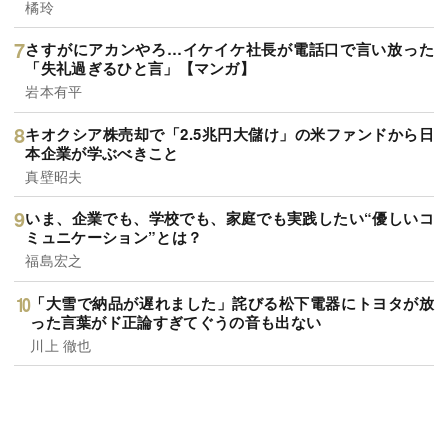
橘玲
さすがにアカンやろ…イケイケ社長が電話口で言い放った
「失礼過ぎるひと言」【マンガ】
岩本有平
キオクシア株売却で「2.5兆円大儲け」の米ファンドから日
本企業が学ぶべきこと
真壁昭夫
いま、企業でも、学校でも、家庭でも実践したい“優しいコ
ミュニケーション”とは？
福島宏之
「大雪で納品が遅れました」詫びる松下電器にトヨタが放
った言葉がド正論すぎてぐうの音も出ない
川上 徹也