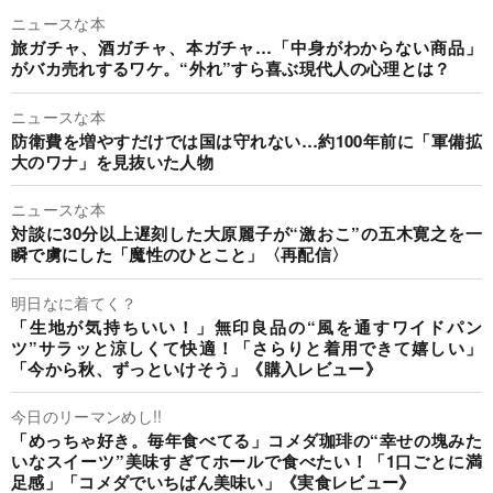
ニュースな本
旅ガチャ、酒ガチャ、本ガチャ…「中身がわからない商品」
がバカ売れするワケ。“外れ”すら喜ぶ現代人の心理とは？
ニュースな本
防衛費を増やすだけでは国は守れない…約100年前に「軍備拡
大のワナ」を見抜いた人物
ニュースな本
対談に30分以上遅刻した大原麗子が“激おこ”の五木寛之を一
瞬で虜にした「魔性のひとこと」〈再配信〉
明日なに着てく？
「生地が気持ちいい！」無印良品の“風を通すワイドパン
ツ”サラッと涼しくて快適！「さらりと着用できて嬉しい」
「今から秋、ずっといけそう」《購入レビュー》
今日のリーマンめし!!
「めっちゃ好き。毎年食べてる」コメダ珈琲の“幸せの塊みた
いなスイーツ”美味すぎてホールで食べたい！「1口ごとに満
足感」「コメダでいちばん美味い」《実食レビュー》