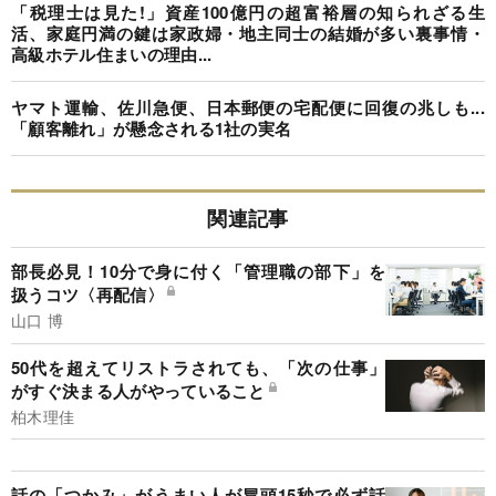
「税理士は見た!」資産100億円の超富裕層の知られざる生
活、家庭円満の鍵は家政婦・地主同士の結婚が多い裏事情・
高級ホテル住まいの理由...
ヤマト運輸、佐川急便、日本郵便の宅配便に回復の兆しも...
「顧客離れ」が懸念される1社の実名
関連記事
部長必見！10分で身に付く「管理職の部下」を
扱うコツ〈再配信〉
山口 博
50代を超えてリストラされても、「次の仕事」
がすぐ決まる人がやっていること
柏木理佳
話の「つかみ」がうまい人が冒頭15秒で必ず話