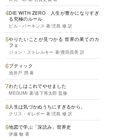
DIE WITH ZERO 人生が豊かになりすぎ
る究極のルール
ビル・パーキンス 著/児島 修 訳
やりたいことが見つかる 世界の果てのカ
フェ
ジョン・ストレルキー 著/鹿田昌美 訳
ブティック
池井戸 潤 著
わたしはこれでやせました
MEGUMI 著/道下将太郎 監修
人生は気づかぬうちにすぎるから。
クリス・ギレボー 著/児島 修 訳
地図で学ぶ「深読み」世界史
伊藤 敏 著