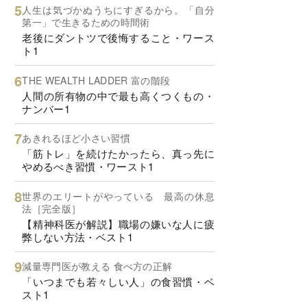
人生は気づかぬうちにすぎるから。「自分
第一」で生きるための時間術
老後にダントツで後悔すること・ワース
ト1
THE WEALTH LADDER 富の階段
人間の所有物の中で最も高くつくもの・
ナンバー1
あきれるほど小さい習慣
「筋トレ」を続けたかったら、真っ先に
やめるべき習慣・ワースト1
世界のエリートがやっている 最高の休息
法［完全版］
【精神科医が解説】職場の嫌いな人に疲
弊しない方法・ベスト1
減量専門医が教える 食べ方の正解
「いつまでも若々しい人」の食習慣・ベ
スト1