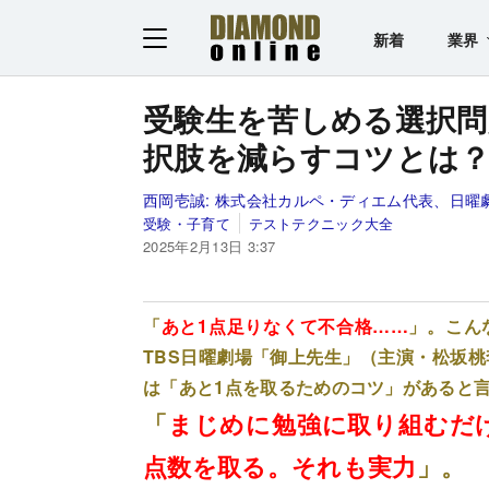
新着
業界
受験生を苦しめる選択問
択肢を減らすコツとは
西岡壱誠:
株式会社カルペ・ディエム代表、日曜
受験・子育て
テストテクニック大全
2025年2月13日 3:37
「
あと1点足りなくて不合格……
」。こん
TBS日曜劇場「御上先生」（主演・松坂
は「あと1点を取るためのコツ」があると
「
まじめに勉強に取り組むだ
点数を取る。それも実力
」。