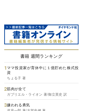
書籍 週間ランキング
ママ投資家が育休中に１億貯めた株式投
資
ちょる子 著
筋肉が全て
ガブリエル・ライオン 著/御立英史 訳
嫌われる勇気
岸見一郎 著/古賀史健 著