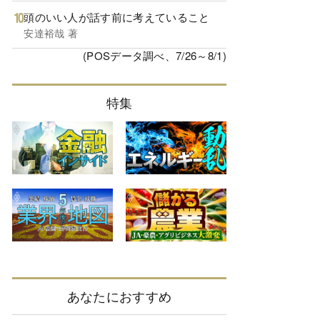
頭のいい人が話す前に考えていること
安達裕哉 著
(POSデータ調べ、7/26～8/1)
特集
あなたにおすすめ