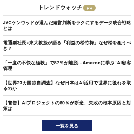
トレンドウォッチ
JVCケンウッドが選んだ経営判断をラクにするデータ統合戦略
とは
電通副社長×東大教授が語る「利益の松竹梅」なぜ松を狙うべ
き？
「一度の不快な経験」で87％が離脱…Amazonに学ぶ“AI顧客
管理”
【世界23カ国独自調査】なぜ日本はAI活用で世界に後れを取
るのか
【警告】AIプロジェクトの60％が断念、失敗の根本原因と対
策は
一覧を見る