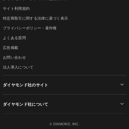
サイト利用規約
特定商取引に関する法律に基づく表示
プライバシーポリシー・著作権
よくある質問
広告掲載
お問い合わせ
法人導入について
ダイヤモンド社のサイト
Diamond Online(English)
ダイヤモンド社について
週刊ダイヤモンド
ダイヤモンド社TOP
DIAMONDハーバード・ビジネス・レビュー
© DIAMOND, INC.
会社概要
ダイヤモンドZAi（デジタル版）