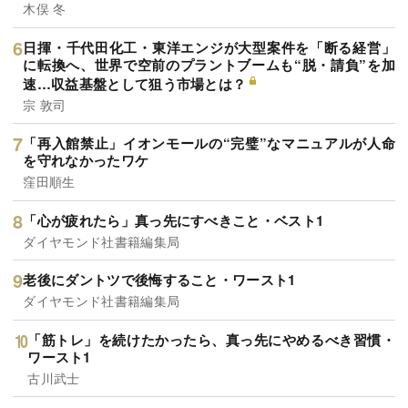
木俣 冬
日揮・千代田化工・東洋エンジが大型案件を「断る経営」
に転換へ、世界で空前のプラントブームも“脱・請負”を加
速…収益基盤として狙う市場とは？
宗 敦司
「再入館禁止」イオンモールの“完璧”なマニュアルが人命
を守れなかったワケ
窪田順生
「心が疲れたら」真っ先にすべきこと・ベスト1
ダイヤモンド社書籍編集局
老後にダントツで後悔すること・ワースト1
ダイヤモンド社書籍編集局
「筋トレ」を続けたかったら、真っ先にやめるべき習慣・
ワースト1
古川武士