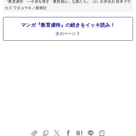
『教育虐待 ―子供を壊す「教育熱心」な親たち』（c）石井光太 鈴木マサ
カズ ワダユウキ／新潮社
マンガ『教育虐待』の続きをイッキ読み！
次のページ