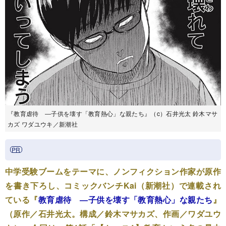
『教育虐待 ―子供を壊す「教育熱心」な親たち』（c）石井光太 鈴木マサ
カズ ワダユウキ／新潮社
中学受験ブームをテーマに、ノンフィクション作家が原作
を書き下ろし、コミックバンチKai（新潮社）で連載され
ている『
教育虐待 ―子供を壊す「教育熱心」な親たち
』
（原作／石井光太。構成／鈴木マサカズ、作画／ワダユウ