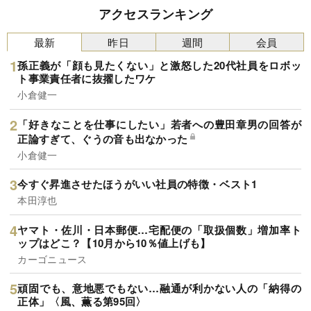
アクセスランキング
最新
昨日
週間
会員
孫正義が「顔も見たくない」と激怒した20代社員をロボッ
ト事業責任者に抜擢したワケ
小倉健一
「好きなことを仕事にしたい」若者への豊田章男の回答が
正論すぎて、ぐうの音も出なかった
小倉健一
今すぐ昇進させたほうがいい社員の特徴・ベスト1
本田淳也
ヤマト・佐川・日本郵便…宅配便の「取扱個数」増加率ト
ップはどこ？【10月から10％値上げも】
カーゴニュース
頑固でも、意地悪でもない…融通が利かない人の「納得の
正体」〈風、薫る第95回〉