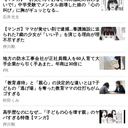
いで!」中学受験でメンタル崩壊した娘の「心の
叫び」に胸がギュッとなる...
石井光太
【マンガ】ママが覚せい剤で逮捕...養護施設に送
られた7歳の少女が「いい子」を演じる理由が理
不尽すぎた
押川剛
地方の防水工事会社が正社員職人を60人育て大
手企業から引く手あまた。年商は30倍に
PR
「教育虐待」と「親心」の決定的な違いとは?子
どもの「逃げ場」を奪った教育ママの仕打ちがム
ゴすぎる
村田くみ
高学歴なのになぜ...「子どもの心を壊す親」のヤ
バすぎる特徴【マンガ】
押川剛