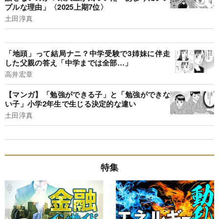
プルな理由」〈2025上期7位〉
土田淳真
「地頭」って結局ナニ？中学受験で3姉妹に伴走
した父親の答え「中学までは全部…」
高井宏章
【マンガ】「勉強ができる子」と「勉強ができな
い子」小学2年生で生じる決定的な違い
土田淳真
特集