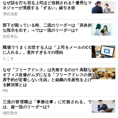
なぜ話を打ち切る上司ほど信頼される? 優秀なマ
ネジャーが実践する「ずるい」線引き術
澤田清恵
部下が困っている時、二流のリーダーは「具体的
な指示を出す」→では一流のリーダーは?
吉田幸弘
職場でうまく出世する人は「上司をメールのCC
に入れる」。意外すぎるその理由
たこす
なぜ「フリーアドレス」は失敗するのか? 高額な
オフィス改修がムダになる「フリーアドレスの座
席予約が定着しない元凶」と組織の生産性を上げ
る解決策とは
PR
三流の管理職は「事務仕事」に忙殺される。で
は、超一流のリーダーは?
増田賢作