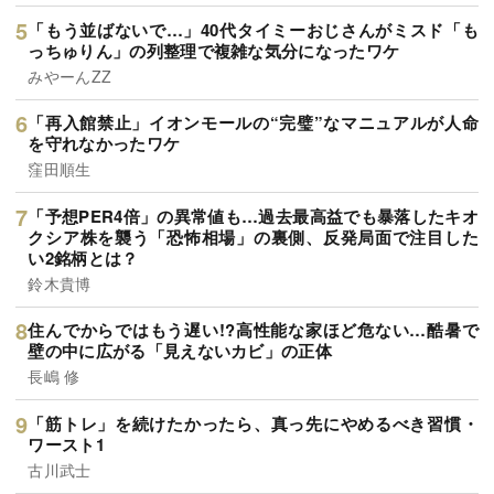
「もう並ばないで…」40代タイミーおじさんがミスド「も
っちゅりん」の列整理で複雑な気分になったワケ
みやーんZZ
「再入館禁止」イオンモールの“完璧”なマニュアルが人命
を守れなかったワケ
窪田順生
「予想PER4倍」の異常値も…過去最高益でも暴落したキオ
クシア株を襲う「恐怖相場」の裏側、反発局面で注目した
い2銘柄とは？
鈴木貴博
住んでからではもう遅い!?高性能な家ほど危ない…酷暑で
壁の中に広がる「見えないカビ」の正体
長嶋 修
「筋トレ」を続けたかったら、真っ先にやめるべき習慣・
ワースト1
古川武士