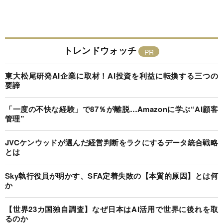
トレンドウォッチ
東大松尾研発AI企業に取材！AI投資を利益に転換する三つの
要諦
「一度の不快な経験」で87％が離脱…Amazonに学ぶ“AI顧客
管理”
JVCケンウッドが選んだ経営判断をラクにするデータ統合戦略
とは
Sky執行役員が明かす、SFA定着失敗の【本質的原因】とは何
か
【世界23カ国独自調査】なぜ日本はAI活用で世界に後れを取
るのか