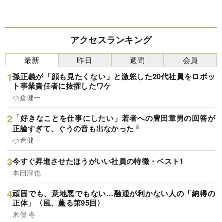
アクセスランキング
最新
昨日
週間
会員
孫正義が「顔も見たくない」と激怒した20代社員をロボッ
ト事業責任者に抜擢したワケ
小倉健一
「好きなことを仕事にしたい」若者への豊田章男の回答が
正論すぎて、ぐうの音も出なかった
小倉健一
今すぐ昇進させたほうがいい社員の特徴・ベスト1
本田淳也
頑固でも、意地悪でもない…融通が利かない人の「納得の
正体」〈風、薫る第95回〉
木俣 冬