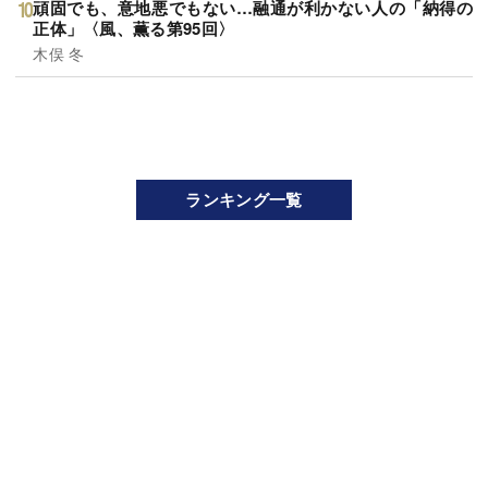
頑固でも、意地悪でもない…融通が利かない人の「納得の
正体」〈風、薫る第95回〉
木俣 冬
ランキング一覧