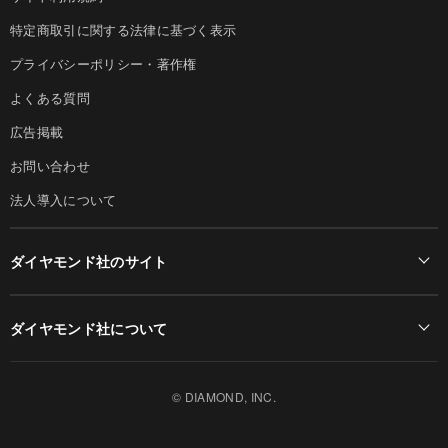
特定商取引に関する法律に基づく表示
プライバシーポリシー・著作権
よくある質問
広告掲載
お問い合わせ
法人導入について
ダイヤモンド社のサイト
Diamond Online(English)
ダイヤモンド社について
週刊ダイヤモンド
ダイヤモンド社TOP
DIAMONDハーバード・ビジネス・レビュー
© DIAMOND, INC.
会社概要
ダイヤモンドZAi（デジタル版）
採用情報
書籍オンライン