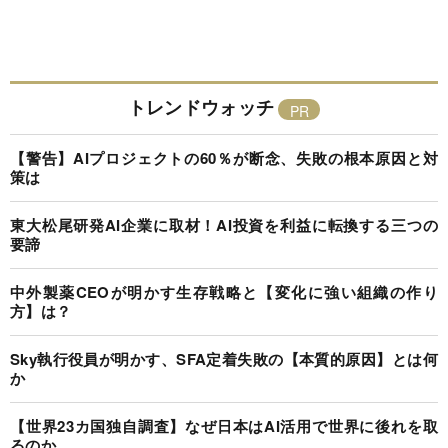
トレンドウォッチ
【警告】AIプロジェクトの60％が断念、失敗の根本原因と対
策は
東大松尾研発AI企業に取材！AI投資を利益に転換する三つの
要諦
中外製薬CEOが明かす生存戦略と【変化に強い組織の作り
方】は？
Sky執行役員が明かす、SFA定着失敗の【本質的原因】とは何
か
【世界23カ国独自調査】なぜ日本はAI活用で世界に後れを取
るのか