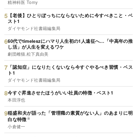
精神科医 Tomy
【老後】ひとりぼっちにならないために今すべきこと・ベ
スト1
ダイヤモンド社書籍編集局
60代でtimeleszにハマり人生初の1人遠征へ…「中高年の推
し活」が人生を変えるワケ
劇団雌猫,松下真由美
「認知症」になりたくないなら今すぐやるべき習慣・ベス
ト1
ダイヤモンド社書籍編集局
今すぐ昇進させたほうがいい社員の特徴・ベスト1
本田淳也
稲盛和夫が語った「管理職の素質がない人」のあまりに明
白な特徴
小倉健一